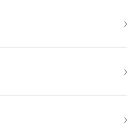
❯
❯
❯