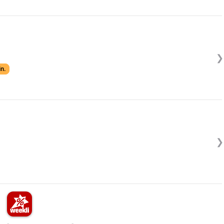
❯
in.
❯