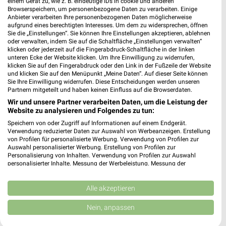
einem Gerät zu, wie z. B. eindeutige IDs in cookie und anderen
Browserspeichern, um personenbezogene Daten zu verarbeiten. Einige
Anbieter verarbeiten Ihre personenbezogenen Daten möglicherweise
aufgrund eines berechtigten Interesses. Um dem zu widersprechen, öffnen
Highlight Concerts Prospekte und Angebote
Sie die „Einstellungen“. Sie können Ihre Einstellungen akzeptieren, ablehnen
oder verwalten, indem Sie auf die Schaltfläche „Einstellungen verwalten“
klicken oder jederzeit auf die Fingerabdruck-Schaltfläche in der linken
unteren Ecke der Website klicken. Um Ihre Einwilligung zu widerrufen,
klicken Sie auf den Fingerabdruck oder den Link in der Fußzeile der Website
und klicken Sie auf den Menüpunkt „Meine Daten“. Auf dieser Seite können
HKL BAUMASCHINEN Prospekte & Angebote für
Sie Ihre Einwilligung widerrufen. Diese Entscheidungen werden unseren
Potsdam
Partnern mitgeteilt und haben keinen Einfluss auf die Browserdaten.
Wir und unsere Partner verarbeiten Daten, um die Leistung der
Website zu analysieren und Folgendes zu tun:
Speichern von oder Zugriff auf Informationen auf einem Endgerät.
HORNBACH Prospekte & Angebote für
Verwendung reduzierter Daten zur Auswahl von Werbeanzeigen. Erstellung
Ludwigsfelde
von Profilen für personalisierte Werbung. Verwendung von Profilen zur
Auswahl personalisierter Werbung. Erstellung von Profilen zur
Personalisierung von Inhalten. Verwendung von Profilen zur Auswahl
personalisierter Inhalte. Messung der Werbeleistung. Messung der
Performance von Inhalten. Analyse von Zielgruppen durch Statistiken oder
Höffner Katalog und Prospekte für Berlin
Kombinationen von Daten aus verschiedenen Quellen. Entwicklung und
Verbesserung der Angebote. Verwendung reduzierter Daten zur Auswahl
Alle akzeptieren
von Inhalten.
Daten können außerhalb der Europäischen Union weitergegeben und in die
Nein, anpassen
USA gesendet werden.
Ihre Einwilligung und die cookie Richtlinie gelten ausschließlich für diese