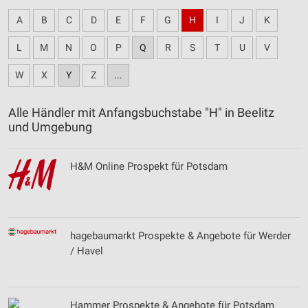
A
B
C
D
E
F
G
H
I
J
K
L
M
N
O
P
Q
R
S
T
U
V
W
X
Y
Z
...
Alle Händler mit Anfangsbuchstabe "H" in Beelitz
und Umgebung
H&M Online Prospekt für Potsdam
hagebaumarkt Prospekte & Angebote für Werder
/ Havel
Hammer Prospekte & Angebote für Potsdam