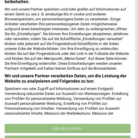
beibehalten.
Wir und unsere Partner speichern und/oder greifen auf Informationen auf
einem Gerät zu, wie z. B. eindeutige IDs in cookie und anderen
Browserspeichern, um personenbezogene Daten zu verarbeiten. Einige
Anbieter verarbeiten Ihre personenbezogenen Daten möglicherweise
aufgrund eines berechtigten Interesses. Um dem zu widersprechen, öffnen
Sie die „Einstellungen“. Sie können Ihre Einstellungen akzeptieren, ablehnen
oder verwalten, indem Sie auf die Schaltfläche „Einstellungen verwalten“
klicken oder jederzeit auf die Fingerabdruck-Schaltfläche in der linken
unteren Ecke der Website klicken. Um Ihre Einwilligung zu widerrufen,
klicken Sie auf den Fingerabdruck oder den Link in der Fußzeile der Website
und klicken Sie auf den Menüpunkt „Meine Daten“. Auf dieser Seite können
Noch mehr Angebote in
Sie Ihre Einwilligung widerrufen. Diese Entscheidungen werden unseren
Partnern mitgeteilt und haben keinen Einfluss auf die Browserdaten.
der weekli App!
Wir und unsere Partner verarbeiten Daten, um die Leistung der
Website zu analysieren und Folgendes zu tun:
Speichern von oder Zugriff auf Informationen auf einem Endgerät.
Verwendung reduzierter Daten zur Auswahl von Werbeanzeigen. Erstellung
von Profilen für personalisierte Werbung. Verwendung von Profilen zur
Auswahl personalisierter Werbung. Erstellung von Profilen zur
Personalisierung von Inhalten. Verwendung von Profilen zur Auswahl
personalisierter Inhalte. Messung der Werbeleistung. Messung der
Performance von Inhalten. Analyse von Zielgruppen durch Statistiken oder
Jetzt kostenlos laden
Kombinationen von Daten aus verschiedenen Quellen. Entwicklung und
Verbesserung der Angebote. Verwendung reduzierter Daten zur Auswahl
Alle akzeptieren
von Inhalten.
Prospekte App für Android
Daten können außerhalb der Europäischen Union weitergegeben und in die