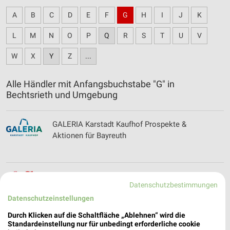
A
B
C
D
E
F
G
H
I
J
K
L
M
N
O
P
Q
R
S
T
U
V
W
X
Y
Z
...
Alle Händler mit Anfangsbuchstabe "G" in
Bechtsrieth und Umgebung
GALERIA Karstadt Kaufhof Prospekte &
Aktionen für Bayreuth
Getränke HOFFMANN Online Prospekt für
Datenschutzbestimmungen
Weiden
Datenschutzeinstellungen
Durch Klicken auf die Schaltfläche „Ablehnen“ wird die
Standardeinstellung nur für unbedingt erforderliche cookie
Globus Prospekt der Woche für Schwandorf