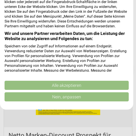
klicken oder jederzeit auf die Fingerabdruck-Schaltfläche in der linken
unteren Ecke der Website klicken. Um Ihre Einwilligung zu widerrufen,
klicken Sie auf den Fingerabdruck oder den Link in der Fußzeile der Website
und klicken Sie auf den Menüpunkt „Meine Daten“. Auf dieser Seite können
Sie Ihre Einwilligung widerrufen. Diese Entscheidungen werden unseren
Partnern mitgeteilt und haben keinen Einfluss auf die Browserdaten.
Wir und unsere Partner verarbeiten Daten, um die Leistung der
Website zu analysieren und Folgendes zu tun:
Speichern von oder Zugriff auf Informationen auf einem Endgerät.
Verwendung reduzierter Daten zur Auswahl von Werbeanzeigen. Erstellung
von Profilen für personalisierte Werbung. Verwendung von Profilen zur
Auswahl personalisierter Werbung. Erstellung von Profilen zur
Personalisierung von Inhalten. Verwendung von Profilen zur Auswahl
❯
personalisierter Inhalte. Messung der Werbeleistung. Messung der
Performance von Inhalten. Analyse von Zielgruppen durch Statistiken oder
Kombinationen von Daten aus verschiedenen Quellen. Entwicklung und
Verbesserung der Angebote. Verwendung reduzierter Daten zur Auswahl
Alle akzeptieren
von Inhalten.
Daten können außerhalb der Europäischen Union weitergegeben und in die
Nein, anpassen
USA gesendet werden.
Ihre Einwilligung und die cookie Richtlinie gelten ausschließlich für diese
Website/App.
Partnerliste anzeigen (1 IAB-Anbieter)
Wir nutzen Ihre Daten für folgende Zwecke:
Netto Marken-Discount Prospekt für
IAB-Verarbeitungszwecke: