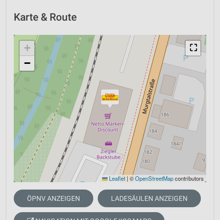
Karte & Route
+
⛶
−
Leaflet
|
©
OpenStreetMap
contributors
ÖPNV ANZEIGEN
LADESÄULEN ANZEIGEN