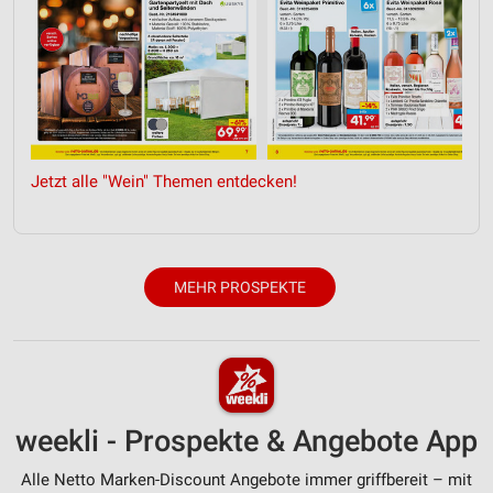
Analyse von Zielgruppen durch Statistiken oder
Kombinationen von Daten aus verschiedenen
Quellen
Entwicklung und Verbesserung der Angebote
Verwendung reduzierter Daten zur Auswahl von
Inhalten
Jetzt alle "Wein" Themen entdecken!
IAB-Besonderheiten:
Verwendung genauer Standortdaten
Geräte anhand von aktiv angeforderten
MEHR PROSPEKTE
Informationen identifizieren
Nicht-IAB-Verarbeitungszwecke:
Notwendig
Performance
weekli - Prospekte & Angebote App
Funktional
Alle Netto Marken-Discount Angebote immer griffbereit – mit