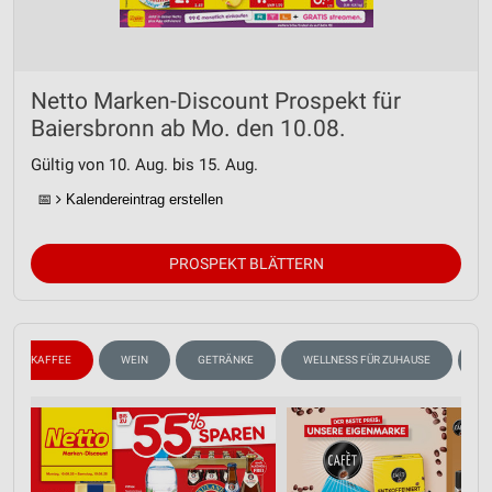
Netto Marken-Discount Prospekt für
Baiersbronn ab Mo. den 10.08.
Gültig von 10. Aug. bis 15. Aug.
📅
Kalendereintrag erstellen
PROSPEKT BLÄTTERN
KAFFEE
WEIN
GETRÄNKE
WELLNESS FÜR ZUHAUSE
S