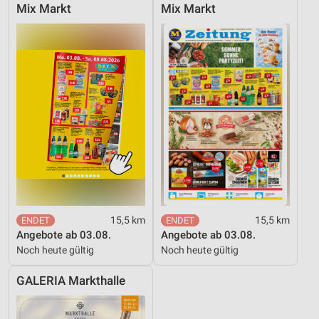
Verwendung genauer Standortdaten
Mix Markt
Mix Markt
Geräte anhand von aktiv angeforderten
Informationen identifizieren
Nicht-IAB-Verarbeitungszwecke:
Notwendig
Performance
Funktional
Werbung
15,5 km
15,5 km
Angebote ab 03.08.
Angebote ab 03.08.
Noch heute gültig
Noch heute gültig
GALERIA Markthalle