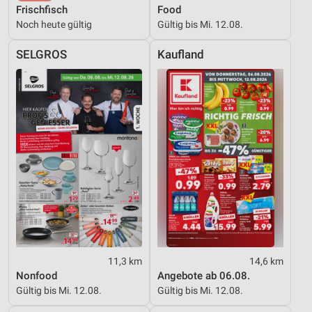
Verwendung von Profilen zur Auswahl
Frischfisch
Food
personalisierter Werbung
Noch heute gültig
Gültig bis Mi. 12.08.
Erstellung von Profilen zur Personalisierung
von Inhalten
SELGROS
Kaufland
Verwendung von Profilen zur Auswahl
personalisierter Inhalte
Messung der Werbeleistung
Messung der Performance von Inhalten
Analyse von Zielgruppen durch Statistiken oder
Kombinationen von Daten aus verschiedenen
Quellen
Entwicklung und Verbesserung der Angebote
Verwendung reduzierter Daten zur Auswahl von
11,3 km
14,6 km
Inhalten
Nonfood
Angebote ab 06.08.
Gültig bis Mi. 12.08.
Gültig bis Mi. 12.08.
IAB-Besonderheiten: