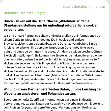
Datenschutzbestimmungen
Datenschutzeinstellungen
Durch Klicken auf die Schaltfläche „Ablehnen“ wird die
Standardeinstellung nur für unbedingt erforderliche cookie
beibehalten.
0,4 km
11,3 km
Angebote ab 03.08.
Kiosk-Ordersatz
Wir und unsere Partner speichern und/oder greifen auf Informationen auf
einem Gerät zu, wie z. B. eindeutige IDs in cookie und anderen
Noch heute gültig
Gültig bis Mo. 31.08.
Browserspeichern, um personenbezogene Daten zu verarbeiten. Einige
Anbieter verarbeiten Ihre personenbezogenen Daten möglicherweise
SELGROS
SELGROS
aufgrund eines berechtigten Interesses. Um dem zu widersprechen, öffnen
Sie die „Einstellungen“. Sie können Ihre Einstellungen akzeptieren, ablehnen
oder verwalten, indem Sie auf die Schaltfläche „Einstellungen verwalten“
klicken oder jederzeit auf die Fingerabdruck-Schaltfläche in der linken
unteren Ecke der Website klicken. Um Ihre Einwilligung zu widerrufen,
klicken Sie auf den Fingerabdruck oder den Link in der Fußzeile der Website
und klicken Sie auf den Menüpunkt „Meine Daten“. Auf dieser Seite können
Sie Ihre Einwilligung widerrufen. Diese Entscheidungen werden unseren
Partnern mitgeteilt und haben keinen Einfluss auf die Browserdaten.
Wir und unsere Partner verarbeiten Daten, um die Leistung der
Website zu analysieren und Folgendes zu tun:
Speichern von oder Zugriff auf Informationen auf einem Endgerät.
Verwendung reduzierter Daten zur Auswahl von Werbeanzeigen. Erstellung
von Profilen für personalisierte Werbung. Verwendung von Profilen zur