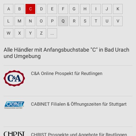
A
B
C
D
E
F
G
H
I
J
K
L
M
N
O
P
Q
R
S
T
U
V
W
X
Y
Z
...
Alle Händler mit Anfangsbuchstabe "C" in Bad Urach
und Umgebung
C&A Online Prospekt für Reutlingen
CABINET Filialen & Öffnungszeiten für Stuttgart
CHRIST Prospekte und Angebote für Reutlingen