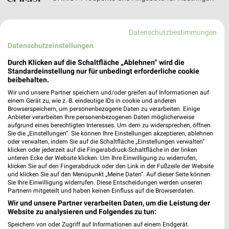
Datenschutzbestimmungen
Datenschutzeinstellungen
Collegium Wirtemberg Filialen & Öffnungszeiten
für Stuttgart-Uhlbach
Durch Klicken auf die Schaltfläche „Ablehnen“ wird die
Standardeinstellung nur für unbedingt erforderliche cookie
beibehalten.
Wir und unsere Partner speichern und/oder greifen auf Informationen auf
Comazo Filialen & Öffnungszeiten für Nürtingen
einem Gerät zu, wie z. B. eindeutige IDs in cookie und anderen
Browserspeichern, um personenbezogene Daten zu verarbeiten. Einige
Anbieter verarbeiten Ihre personenbezogenen Daten möglicherweise
aufgrund eines berechtigten Interesses. Um dem zu widersprechen, öffnen
Sie die „Einstellungen“. Sie können Ihre Einstellungen akzeptieren, ablehnen
oder verwalten, indem Sie auf die Schaltfläche „Einstellungen verwalten“
klicken oder jederzeit auf die Fingerabdruck-Schaltfläche in der linken
cyberport Angebote im aktuellen Prospekt
unteren Ecke der Website klicken. Um Ihre Einwilligung zu widerrufen,
klicken Sie auf den Fingerabdruck oder den Link in der Fußzeile der Website
und klicken Sie auf den Menüpunkt „Meine Daten“. Auf dieser Seite können
Sie Ihre Einwilligung widerrufen. Diese Entscheidungen werden unseren
Partnern mitgeteilt und haben keinen Einfluss auf die Browserdaten.
Wir und unsere Partner verarbeiten Daten, um die Leistung der
Website zu analysieren und Folgendes zu tun:
Speichern von oder Zugriff auf Informationen auf einem Endgerät.