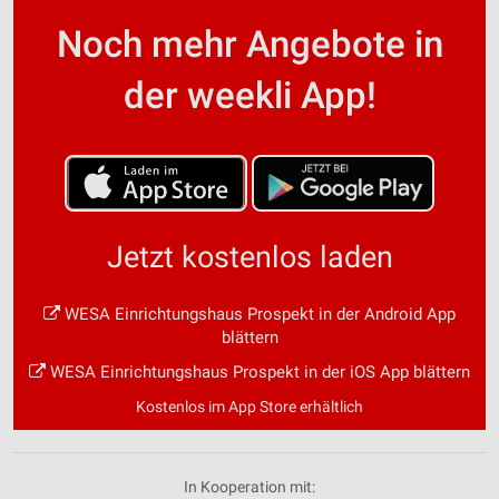
Noch mehr Angebote in
der weekli App!
Jetzt kostenlos laden
WESA Einrichtungshaus Prospekt in der Android App
blättern
WESA Einrichtungshaus Prospekt in der iOS App blättern
Kostenlos im App Store erhältlich
In Kooperation mit: