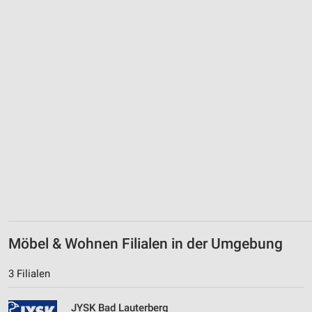
Verwendung von Profilen zur Auswahl
personalisierter Werbung
Erstellung von Profilen zur Personalisierung
von Inhalten
Verwendung von Profilen zur Auswahl
personalisierter Inhalte
Messung der Werbeleistung
Messung der Performance von Inhalten
Analyse von Zielgruppen durch Statistiken oder
Kombinationen von Daten aus verschiedenen
Quellen
Möbel & Wohnen Filialen in der Umgebung
Entwicklung und Verbesserung der Angebote
3 Filialen
Verwendung reduzierter Daten zur Auswahl von
Inhalten
JYSK Bad Lauterberg