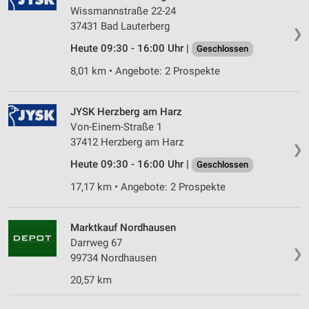
IAB-Besonderheiten:
Wissmannstraße 22-24
37431 Bad Lauterberg
Verwendung genauer Standortdaten
❯
Heute 09:30 - 16:00 Uhr |
Geschlossen
Geräte anhand von aktiv angeforderten
Informationen identifizieren
8,01 km • Angebote: 2 Prospekte
Nicht-IAB-Verarbeitungszwecke:
JYSK Herzberg am Harz
Notwendig
Von-Einem-Straße 1
37412 Herzberg am Harz
Performance
❯
Heute 09:30 - 16:00 Uhr |
Geschlossen
Funktional
17,17 km • Angebote: 2 Prospekte
Werbung
Marktkauf Nordhausen
Darrweg 67
❯
99734 Nordhausen
20,57 km