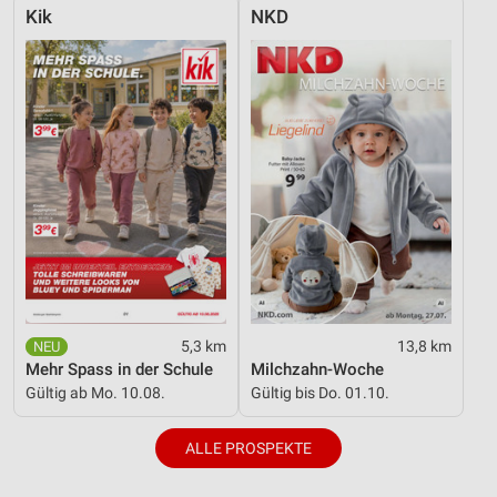
Geräte anhand von aktiv angeforderten
Kik
NKD
Informationen identifizieren
Nicht-IAB-Verarbeitungszwecke:
Notwendig
Performance
Funktional
Werbung
5,3 km
13,8 km
Mehr Spass in der Schule
Milchzahn-Woche
Gültig ab Mo. 10.08.
Gültig bis Do. 01.10.
ALLE PROSPEKTE