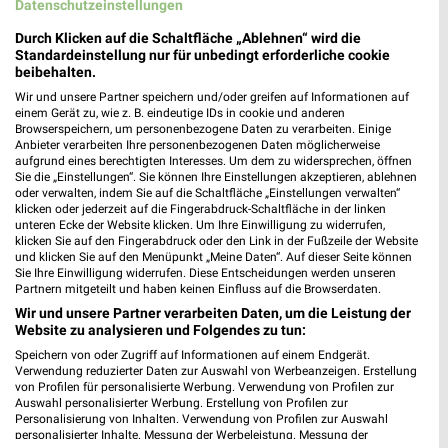
Datenschutzeinstellungen
Durch Klicken auf die Schaltfläche „Ablehnen“ wird die
Standardeinstellung nur für unbedingt erforderliche cookie
beibehalten.
Wir und unsere Partner speichern und/oder greifen auf Informationen auf
einem Gerät zu, wie z. B. eindeutige IDs in cookie und anderen
13,8 km
12,2 km
Browserspeichern, um personenbezogene Daten zu verarbeiten. Einige
Anbieter verarbeiten Ihre personenbezogenen Daten möglicherweise
Herbstliche Deko-Woche
Angebote ab 08.08.
aufgrund eines berechtigten Interesses. Um dem zu widersprechen, öffnen
Gültig bis Di. 01.09.
Gültig bis Fr. 21.08.
Sie die „Einstellungen“. Sie können Ihre Einstellungen akzeptieren, ablehnen
oder verwalten, indem Sie auf die Schaltfläche „Einstellungen verwalten“
klicken oder jederzeit auf die Fingerabdruck-Schaltfläche in der linken
Tchibo
Jeans Fritz
unteren Ecke der Website klicken. Um Ihre Einwilligung zu widerrufen,
klicken Sie auf den Fingerabdruck oder den Link in der Fußzeile der Website
und klicken Sie auf den Menüpunkt „Meine Daten“. Auf dieser Seite können
Sie Ihre Einwilligung widerrufen. Diese Entscheidungen werden unseren
Partnern mitgeteilt und haben keinen Einfluss auf die Browserdaten.
Wir und unsere Partner verarbeiten Daten, um die Leistung der
Website zu analysieren und Folgendes zu tun:
Speichern von oder Zugriff auf Informationen auf einem Endgerät.
Verwendung reduzierter Daten zur Auswahl von Werbeanzeigen. Erstellung
von Profilen für personalisierte Werbung. Verwendung von Profilen zur
Auswahl personalisierter Werbung. Erstellung von Profilen zur
Personalisierung von Inhalten. Verwendung von Profilen zur Auswahl
personalisierter Inhalte. Messung der Werbeleistung. Messung der