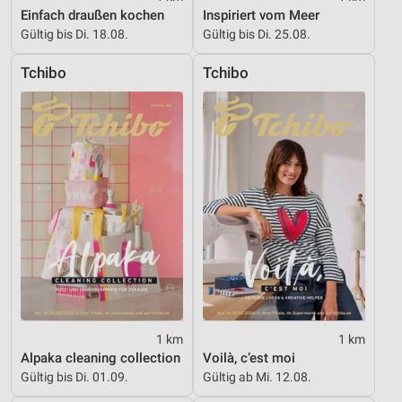
Erstellung von Profilen zur Personalisierung
Einfach draußen kochen
Inspiriert vom Meer
von Inhalten
Gültig bis Di. 18.08.
Gültig bis Di. 25.08.
Verwendung von Profilen zur Auswahl
Tchibo
Tchibo
personalisierter Inhalte
Messung der Werbeleistung
Messung der Performance von Inhalten
Analyse von Zielgruppen durch Statistiken oder
Kombinationen von Daten aus verschiedenen
Quellen
Entwicklung und Verbesserung der Angebote
Verwendung reduzierter Daten zur Auswahl von
Inhalten
IAB-Besonderheiten:
1 km
1 km
Alpaka cleaning collection
Voilà, c’est moi
Verwendung genauer Standortdaten
Gültig bis Di. 01.09.
Gültig ab Mi. 12.08.