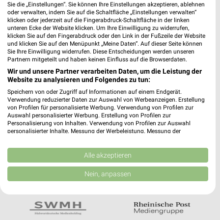
Noch mehr Angebote in
Sie die „Einstellungen“. Sie können Ihre Einstellungen akzeptieren, ablehnen
oder verwalten, indem Sie auf die Schaltfläche „Einstellungen verwalten“
der weekli App!
klicken oder jederzeit auf die Fingerabdruck-Schaltfläche in der linken
unteren Ecke der Website klicken. Um Ihre Einwilligung zu widerrufen,
klicken Sie auf den Fingerabdruck oder den Link in der Fußzeile der Website
und klicken Sie auf den Menüpunkt „Meine Daten“. Auf dieser Seite können
Sie Ihre Einwilligung widerrufen. Diese Entscheidungen werden unseren
Partnern mitgeteilt und haben keinen Einfluss auf die Browserdaten.
Wir und unsere Partner verarbeiten Daten, um die Leistung der
Website zu analysieren und Folgendes zu tun:
Jetzt kostenlos laden
Speichern von oder Zugriff auf Informationen auf einem Endgerät.
Verwendung reduzierter Daten zur Auswahl von Werbeanzeigen. Erstellung
von Profilen für personalisierte Werbung. Verwendung von Profilen zur
Auswahl personalisierter Werbung. Erstellung von Profilen zur
Prospekte App für Android
Personalisierung von Inhalten. Verwendung von Profilen zur Auswahl
personalisierter Inhalte. Messung der Werbeleistung. Messung der
Prospekte App für iOS
Performance von Inhalten. Analyse von Zielgruppen durch Statistiken oder
Kombinationen von Daten aus verschiedenen Quellen. Entwicklung und
Kostenlos im App Store erhältlich
Verbesserung der Angebote. Verwendung reduzierter Daten zur Auswahl
Alle akzeptieren
von Inhalten.
Daten können außerhalb der Europäischen Union weitergegeben und in die
Nein, anpassen
USA gesendet werden.
In Kooperation mit:
Ihre Einwilligung und die cookie Richtlinie gelten ausschließlich für diese
Website/App.
Partnerliste anzeigen (1 IAB-Anbieter)