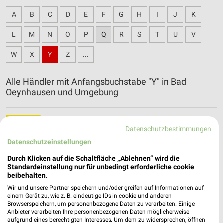
A
B
C
D
E
F
G
H
I
J
K
L
M
N
O
P
Q
R
S
T
U
V
W
X
Y
Z
...
Alle Händler mit Anfangsbuchstabe "Y" in Bad
Oeynhausen und Umgebung
Yellow Möbel Filialen & Öffnungszeiten für
Datenschutzbestimmungen
Osnabrück
Datenschutzeinstellungen
Durch Klicken auf die Schaltfläche „Ablehnen“ wird die
Standardeinstellung nur für unbedingt erforderliche cookie
beibehalten.
Wir und unsere Partner speichern und/oder greifen auf Informationen auf
einem Gerät zu, wie z. B. eindeutige IDs in cookie und anderen
Browserspeichern, um personenbezogene Daten zu verarbeiten. Einige
Anbieter verarbeiten Ihre personenbezogenen Daten möglicherweise
aufgrund eines berechtigten Interesses. Um dem zu widersprechen, öffnen