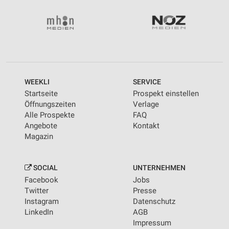
Wir nutzen Ihre Daten für folgende Zwecke:
IAB-Verarbeitungszwecke:
Speichern von oder Zugriff auf Informationen
auf einem Endgerät
Verwendung reduzierter Daten zur Auswahl von
Werbeanzeigen
WEEKLI
SERVICE
Erstellung von Profilen für personalisierte
Startseite
Prospekt einstellen
Werbung
Öffnungszeiten
Verlage
Alle Prospekte
FAQ
Verwendung von Profilen zur Auswahl
Angebote
Kontakt
personalisierter Werbung
Magazin
Erstellung von Profilen zur Personalisierung
von Inhalten
SOCIAL
UNTERNEHMEN
Verwendung von Profilen zur Auswahl
Facebook
Jobs
personalisierter Inhalte
Twitter
Presse
Instagram
Datenschutz
Messung der Werbeleistung
LinkedIn
AGB
Impressum