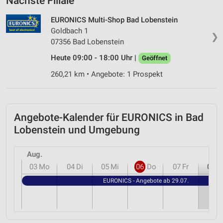
Nächste Filiale
EURONICS Multi-Shop Bad Lobenstein
Goldbach 1
❯
07356 Bad Lobenstein
Heute 09:00 - 18:00 Uhr |
Geöffnet
260,21 km • Angebote: 1 Prospekt
Angebote-Kalender für EURONICS in Bad
Lobenstein und Umgebung
Aug.
03
Mo
04
Di
05
Mi
06
Do
07
Fr
08
S
EURONICS - Angebote ab 29.07.