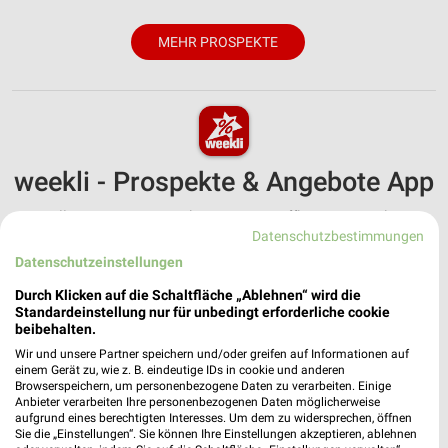
MEHR PROSPEKTE
weekli - Prospekte & Angebote App
Alle EURONICS Angebote immer griffbereit – mit der
Datenschutzbestimmungen
kostenlosen weekli App für iOS & Android.
Datenschutzeinstellungen
✔
Standortgenaue Angebote
Durch Klicken auf die Schaltfläche „Ablehnen“ wird die
✔
Folge deinem Lieblingshändler
Standardeinstellung nur für unbedingt erforderliche cookie
✔
Push-Benachrichtigungen bei neuen Prospekten
beibehalten.
✔
Einkaufsliste - Einkauf stressfrei planen
Wir und unsere Partner speichern und/oder greifen auf Informationen auf
einem Gerät zu, wie z. B. eindeutige IDs in cookie und anderen
Browserspeichern, um personenbezogene Daten zu verarbeiten. Einige
JETZT LADEN UND SPAREN!
Anbieter verarbeiten Ihre personenbezogenen Daten möglicherweise
aufgrund eines berechtigten Interesses. Um dem zu widersprechen, öffnen
Sie die „Einstellungen“. Sie können Ihre Einstellungen akzeptieren, ablehnen