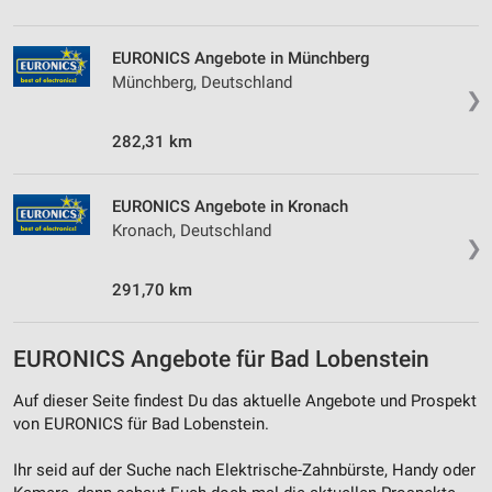
Analyse von Zielgruppen durch Statistiken oder
Kombinationen von Daten aus verschiedenen
EURONICS Angebote in Münchberg
Quellen
Münchberg, Deutschland
❯
Entwicklung und Verbesserung der Angebote
282,31 km
Verwendung reduzierter Daten zur Auswahl von
Inhalten
IAB-Besonderheiten:
EURONICS Angebote in Kronach
Kronach, Deutschland
Verwendung genauer Standortdaten
❯
Geräte anhand von aktiv angeforderten
291,70 km
Informationen identifizieren
Nicht-IAB-Verarbeitungszwecke:
EURONICS Angebote für Bad Lobenstein
Notwendig
Auf dieser Seite findest Du das aktuelle Angebote und Prospekt
Performance
von EURONICS für Bad Lobenstein.
Funktional
Ihr seid auf der Suche nach Elektrische-Zahnbürste, Handy oder