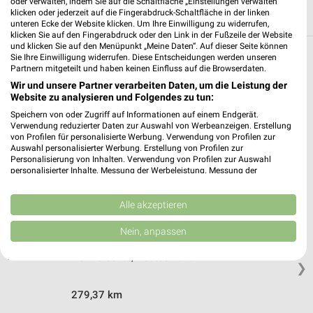
oder verwalten, indem Sie auf die Schaltfläche „Einstellungen verwalten“
klicken oder jederzeit auf die Fingerabdruck-Schaltfläche in der linken
unteren Ecke der Website klicken. Um Ihre Einwilligung zu widerrufen,
klicken Sie auf den Fingerabdruck oder den Link in der Fußzeile der Website
und klicken Sie auf den Menüpunkt „Meine Daten“. Auf dieser Seite können
Sie Ihre Einwilligung widerrufen. Diese Entscheidungen werden unseren
Weitere EURONICS Geschäfte mit
Partnern mitgeteilt und haben keinen Einfluss auf die Browserdaten.
Angeboten in und um Bad Lobenstein
Wir und unsere Partner verarbeiten Daten, um die Leistung der
Website zu analysieren und Folgendes zu tun:
5 Geschäfte und Orte
Speichern von oder Zugriff auf Informationen auf einem Endgerät.
Verwendung reduzierter Daten zur Auswahl von Werbeanzeigen. Erstellung
von Profilen für personalisierte Werbung. Verwendung von Profilen zur
EURONICS Angebote in Ludwigsstadt
Auswahl personalisierter Werbung. Erstellung von Profilen zur
Personalisierung von Inhalten. Verwendung von Profilen zur Auswahl
Ludwigsstadt, Deutschland
personalisierter Inhalte. Messung der Werbeleistung. Messung der
❯
Performance von Inhalten. Analyse von Zielgruppen durch Statistiken oder
Kombinationen von Daten aus verschiedenen Quellen. Entwicklung und
265,65 km
Verbesserung der Angebote. Verwendung reduzierter Daten zur Auswahl
Alle akzeptieren
von Inhalten.
Daten können außerhalb der Europäischen Union weitergegeben und in die
Nein, anpassen
USA gesendet werden.
EURONICS Angebote in Helmbrechts
Ihre Einwilligung und die cookie Richtlinie gelten ausschließlich für diese
Helmbrechts, Deutschland
Website/App.
❯
Partnerliste anzeigen (1 IAB-Anbieter)
279,37 km
Wir nutzen Ihre Daten für folgende Zwecke: