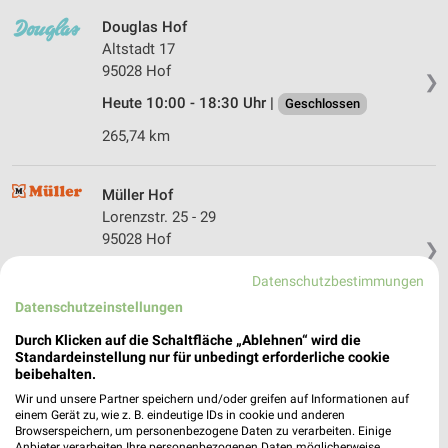
Douglas Hof
Altstadt 17
95028 Hof
❯
Heute 10:00 - 18:30 Uhr |
Geschlossen
265,74 km
Müller Hof
Lorenzstr. 25 - 29
95028 Hof
❯
Heute 09:00 - 19:00 Uhr |
Öffnet in 7 Min.
Datenschutzbestimmungen
265,93 km • Angebote: 4 Prospekte
Datenschutzeinstellungen
Durch Klicken auf die Schaltfläche „Ablehnen“ wird die
Standardeinstellung nur für unbedingt erforderliche cookie
dm Hof
beibehalten.
Hans-Böckler-Straße 23
Wir und unsere Partner speichern und/oder greifen auf Informationen auf
95032 Hof
❯
einem Gerät zu, wie z. B. eindeutige IDs in cookie und anderen
Browserspeichern, um personenbezogene Daten zu verarbeiten. Einige
Heute 08:00 - 20:00 Uhr |
Geöffnet
Anbieter verarbeiten Ihre personenbezogenen Daten möglicherweise