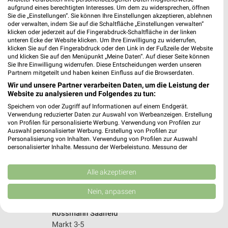
aufgrund eines berechtigten Interesses. Um dem zu widersprechen, öffnen
266,90 km
Sie die „Einstellungen“. Sie können Ihre Einstellungen akzeptieren, ablehnen
oder verwalten, indem Sie auf die Schaltfläche „Einstellungen verwalten“
klicken oder jederzeit auf die Fingerabdruck-Schaltfläche in der linken
unteren Ecke der Website klicken. Um Ihre Einwilligung zu widerrufen,
Rossmann Pößneck
klicken Sie auf den Fingerabdruck oder den Link in der Fußzeile der Website
Breite Str. 41
und klicken Sie auf den Menüpunkt „Meine Daten“. Auf dieser Seite können
07381 Pößneck
Sie Ihre Einwilligung widerrufen. Diese Entscheidungen werden unseren
❯
Partnern mitgeteilt und haben keinen Einfluss auf die Browserdaten.
Heute 08:00 - 18:00 Uhr |
Geöffnet
Wir und unsere Partner verarbeiten Daten, um die Leistung der
Website zu analysieren und Folgendes zu tun:
238,32 km • Angebote: 3 Prospekte
Speichern von oder Zugriff auf Informationen auf einem Endgerät.
Verwendung reduzierter Daten zur Auswahl von Werbeanzeigen. Erstellung
von Profilen für personalisierte Werbung. Verwendung von Profilen zur
dm Münchberg
Auswahl personalisierter Werbung. Erstellung von Profilen zur
August-Horch-Straße 20
Personalisierung von Inhalten. Verwendung von Profilen zur Auswahl
personalisierter Inhalte. Messung der Werbeleistung. Messung der
95213 Münchberg
❯
Performance von Inhalten. Analyse von Zielgruppen durch Statistiken oder
Kombinationen von Daten aus verschiedenen Quellen. Entwicklung und
Heute 08:00 - 20:00 Uhr |
Geöffnet
Verbesserung der Angebote. Verwendung reduzierter Daten zur Auswahl
Alle akzeptieren
von Inhalten.
281,37 km
Daten können außerhalb der Europäischen Union weitergegeben und in die
Nein, anpassen
USA gesendet werden.
Ihre Einwilligung und die cookie Richtlinie gelten ausschließlich für diese
Rossmann Saalfeld
Website/App.
Markt 3-5