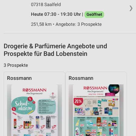
Partnerliste anzeigen (1 IAB-Anbieter)
07318 Saalfeld
❯
Wir nutzen Ihre Daten für folgende Zwecke:
Heute 07:30 - 19:30 Uhr |
Geöffnet
IAB-Verarbeitungszwecke:
251,58 km • Angebote: 3 Prospekte
Speichern von oder Zugriff auf Informationen
auf einem Endgerät
Verwendung reduzierter Daten zur Auswahl von
Drogerie & Parfümerie Angebote und
Werbeanzeigen
Prospekte für Bad Lobenstein
Erstellung von Profilen für personalisierte
3 Prospekte
Werbung
Rossmann
Rossmann
Verwendung von Profilen zur Auswahl
personalisierter Werbung
Erstellung von Profilen zur Personalisierung
von Inhalten
Verwendung von Profilen zur Auswahl
personalisierter Inhalte
Messung der Werbeleistung