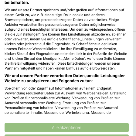
beibehalten.
Wir und unsere Partner speichern und/oder greifen auf Informationen auf
einem Gerät zu, wie z. B. eindeutige IDs in cookie und anderen
Browserspeichern, um personenbezogene Daten zu verarbeiten. Einige
Anbieter verarbeiten Ihre personenbezogenen Daten möglicherweise
aufgrund eines berechtigten Interesses. Um dem zu widersprechen, öffnen
Sie die „Einstellungen“. Sie können Ihre Einstellungen akzeptieren, ablehnen
oder verwalten, indem Sie auf die Schaltfläche „Einstellungen verwalten“
Weitere Kik Geschäfte mit Angeboten in und
klicken oder jederzeit auf die Fingerabdruck-Schaltfläche in der linken
unteren Ecke der Website klicken. Um Ihre Einwilligung zu widerrufen,
um Bad Hersfeld
klicken Sie auf den Fingerabdruck oder den Link in der Fußzeile der Website
und klicken Sie auf den Menüpunkt „Meine Daten“. Auf dieser Seite können
Sie Ihre Einwilligung widerrufen. Diese Entscheidungen werden unseren
5 Geschäfte und Orte
Partnern mitgeteilt und haben keinen Einfluss auf die Browserdaten.
Wir und unsere Partner verarbeiten Daten, um die Leistung der
KiK
Website zu analysieren und Folgendes zu tun:
Homberger Straße 140
Speichern von oder Zugriff auf Informationen auf einem Endgerät.
❯
36251 Bad Hersfeld
Verwendung reduzierter Daten zur Auswahl von Werbeanzeigen. Erstellung
von Profilen für personalisierte Werbung. Verwendung von Profilen zur
314,41 km
Auswahl personalisierter Werbung. Erstellung von Profilen zur
Personalisierung von Inhalten. Verwendung von Profilen zur Auswahl
personalisierter Inhalte. Messung der Werbeleistung. Messung der
Performance von Inhalten. Analyse von Zielgruppen durch Statistiken oder
Kik Angebote in Bebra
Kombinationen von Daten aus verschiedenen Quellen. Entwicklung und
Bebra, Deutschland
Verbesserung der Angebote. Verwendung reduzierter Daten zur Auswahl
Alle akzeptieren
❯
von Inhalten.