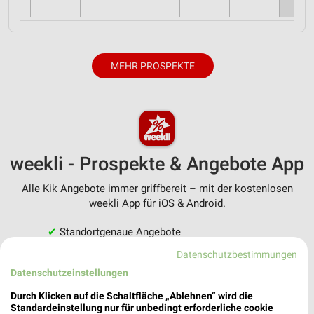
MEHR PROSPEKTE
weekli - Prospekte & Angebote App
Alle Kik Angebote immer griffbereit – mit der kostenlosen
weekli App für iOS & Android.
✔
Standortgenaue Angebote
✔
Folge deinem Lieblingshändler
Datenschutzbestimmungen
✔
Push-Benachrichtigungen bei neuen Prospekten
Datenschutzeinstellungen
✔
Einkaufsliste - Einkauf stressfrei planen
Durch Klicken auf die Schaltfläche „Ablehnen“ wird die
Standardeinstellung nur für unbedingt erforderliche cookie
JETZT LADEN UND SPAREN!