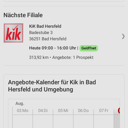
Nächste Filiale
KiK Bad Hersfeld
Badestube 3
❯
36251 Bad Hersfeld
Heute 09:00 - 16:00 Uhr |
Geöffnet
313,92 km • Angebote: 1 Prospekt
Angebote-Kalender für Kik in Bad
Hersfeld und Umgebung
Aug.
03
Mo
04
Di
05
Mi
06
Do
07
Fr
08
S