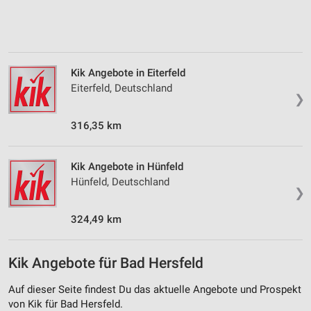
Verwendung von Profilen zur Auswahl
personalisierter Inhalte
Messung der Werbeleistung
Kik Angebote in Eiterfeld
Messung der Performance von Inhalten
Eiterfeld, Deutschland
❯
Analyse von Zielgruppen durch Statistiken oder
Kombinationen von Daten aus verschiedenen
Quellen
316,35 km
Entwicklung und Verbesserung der Angebote
Kik Angebote in Hünfeld
Hünfeld, Deutschland
Verwendung reduzierter Daten zur Auswahl von
❯
Inhalten
IAB-Besonderheiten:
324,49 km
Verwendung genauer Standortdaten
Kik Angebote für Bad Hersfeld
Geräte anhand von aktiv angeforderten
Informationen identifizieren
Auf dieser Seite findest Du das aktuelle Angebote und Prospekt
Nicht-IAB-Verarbeitungszwecke:
von Kik für Bad Hersfeld.