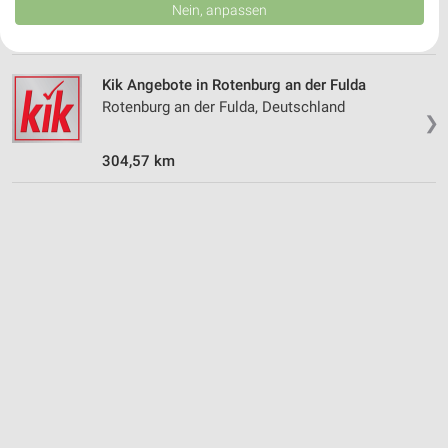
Daten können außerhalb der Europäischen Union weitergegeben und in die
Nein, anpassen
USA gesendet werden.
302,65 km
Ihre Einwilligung und die cookie Richtlinie gelten ausschließlich für diese
Website/App.
Partnerliste anzeigen (1 IAB-Anbieter)
Kik Angebote in Rotenburg an der Fulda
Rotenburg an der Fulda, Deutschland
Wir nutzen Ihre Daten für folgende Zwecke:
❯
IAB-Verarbeitungszwecke:
304,57 km
Speichern von oder Zugriff auf Informationen
auf einem Endgerät
Verwendung reduzierter Daten zur Auswahl von
Werbeanzeigen
Erstellung von Profilen für personalisierte
Werbung
Verwendung von Profilen zur Auswahl
personalisierter Werbung
Erstellung von Profilen zur Personalisierung
von Inhalten