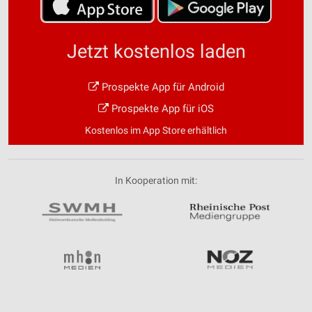
Informationen identifizieren
Nicht-IAB-Verarbeitungszwecke:
Jetzt kostenlos laden
Notwendig
Performance
Prospekte App für Android
Prospekte App für iOS
Funktional
Kostenlos im App Store erhältlich
Werbung
In Kooperation mit: