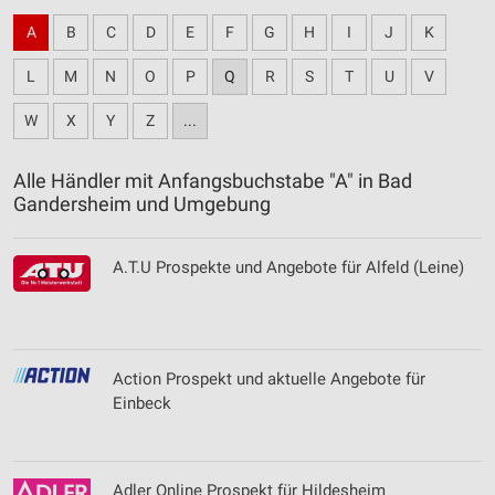
A
B
C
D
E
F
G
H
I
J
K
L
M
N
O
P
Q
R
S
T
U
V
W
X
Y
Z
...
Alle Händler mit Anfangsbuchstabe "A" in Bad
Gandersheim und Umgebung
A.T.U Prospekte und Angebote für Alfeld (Leine)
Action Prospekt und aktuelle Angebote für
Einbeck
Adler Online Prospekt für Hildesheim