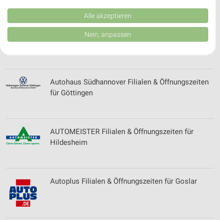
Kombinationen von Daten aus verschiedenen Quellen. Entwicklung und
Verbesserung der Angebote. Verwendung reduzierter Daten zur Auswahl
Alle akzeptieren
von Inhalten.
Daten können außerhalb der Europäischen Union weitergegeben und in die
Autohaus Raupers Filialen & Öffnungszeiten für
Nein, anpassen
USA gesendet werden.
Hannover
Ihre Einwilligung und die cookie Richtlinie gelten ausschließlich für diese
Website/App.
Partnerliste anzeigen (1 IAB-Anbieter)
Autohaus Südhannover Filialen & Öffnungszeiten
Wir nutzen Ihre Daten für folgende Zwecke:
für Göttingen
IAB-Verarbeitungszwecke:
Speichern von oder Zugriff auf Informationen
auf einem Endgerät
AUTOMEISTER Filialen & Öffnungszeiten für
Verwendung reduzierter Daten zur Auswahl von
Hildesheim
Werbeanzeigen
Erstellung von Profilen für personalisierte
Werbung
Autoplus Filialen & Öffnungszeiten für Goslar
Verwendung von Profilen zur Auswahl
personalisierter Werbung