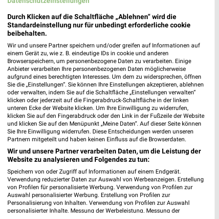
Datenschutzeinstellungen
Autohaus Eggers Filialen & Öffnungszeiten für
Bodenwerder
Durch Klicken auf die Schaltfläche „Ablehnen“ wird die
Standardeinstellung nur für unbedingt erforderliche cookie
beibehalten.
Wir und unsere Partner speichern und/oder greifen auf Informationen auf
Autohaus Gebr. Schmidt Filialen &
einem Gerät zu, wie z. B. eindeutige IDs in cookie und anderen
Browserspeichern, um personenbezogene Daten zu verarbeiten. Einige
Öffnungszeiten für Peine
Anbieter verarbeiten Ihre personenbezogenen Daten möglicherweise
aufgrund eines berechtigten Interesses. Um dem zu widersprechen, öffnen
Sie die „Einstellungen“. Sie können Ihre Einstellungen akzeptieren, ablehnen
oder verwalten, indem Sie auf die Schaltfläche „Einstellungen verwalten“
klicken oder jederzeit auf die Fingerabdruck-Schaltfläche in der linken
Autohaus Hermann Filialen & Öffnungszeiten für
unteren Ecke der Website klicken. Um Ihre Einwilligung zu widerrufen,
Northeim
klicken Sie auf den Fingerabdruck oder den Link in der Fußzeile der Website
und klicken Sie auf den Menüpunkt „Meine Daten“. Auf dieser Seite können
Sie Ihre Einwilligung widerrufen. Diese Entscheidungen werden unseren
Partnern mitgeteilt und haben keinen Einfluss auf die Browserdaten.
Wir und unsere Partner verarbeiten Daten, um die Leistung der
Autohaus Kühl Filialen & Öffnungszeiten für
Website zu analysieren und Folgendes zu tun:
Gifhorn
Speichern von oder Zugriff auf Informationen auf einem Endgerät.
Verwendung reduzierter Daten zur Auswahl von Werbeanzeigen. Erstellung
von Profilen für personalisierte Werbung. Verwendung von Profilen zur
Auswahl personalisierter Werbung. Erstellung von Profilen zur
Autohaus Nippon Filialen & Öffnungszeiten für
Personalisierung von Inhalten. Verwendung von Profilen zur Auswahl
personalisierter Inhalte. Messung der Werbeleistung. Messung der
Göttingen
Performance von Inhalten. Analyse von Zielgruppen durch Statistiken oder