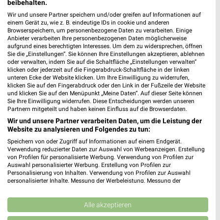
beibehalten.
Wir und unsere Partner speichern und/oder greifen auf Informationen auf
einem Gerät zu, wie z. B. eindeutige IDs in cookie und anderen
Browserspeichern, um personenbezogene Daten zu verarbeiten. Einige
Anbieter verarbeiten Ihre personenbezogenen Daten möglicherweise
aufgrund eines berechtigten Interesses. Um dem zu widersprechen, öffnen
Sie die „Einstellungen“. Sie können Ihre Einstellungen akzeptieren, ablehnen
oder verwalten, indem Sie auf die Schaltfläche „Einstellungen verwalten“
klicken oder jederzeit auf die Fingerabdruck-Schaltfläche in der linken
unteren Ecke der Website klicken. Um Ihre Einwilligung zu widerrufen,
klicken Sie auf den Fingerabdruck oder den Link in der Fußzeile der Website
und klicken Sie auf den Menüpunkt „Meine Daten“. Auf dieser Seite können
Noch mehr Angebote in
Sie Ihre Einwilligung widerrufen. Diese Entscheidungen werden unseren
Partnern mitgeteilt und haben keinen Einfluss auf die Browserdaten.
der weekli App!
Wir und unsere Partner verarbeiten Daten, um die Leistung der
Website zu analysieren und Folgendes zu tun:
Speichern von oder Zugriff auf Informationen auf einem Endgerät.
Verwendung reduzierter Daten zur Auswahl von Werbeanzeigen. Erstellung
von Profilen für personalisierte Werbung. Verwendung von Profilen zur
Auswahl personalisierter Werbung. Erstellung von Profilen zur
Personalisierung von Inhalten. Verwendung von Profilen zur Auswahl
personalisierter Inhalte. Messung der Werbeleistung. Messung der
Performance von Inhalten. Analyse von Zielgruppen durch Statistiken oder
Jetzt kostenlos laden
Kombinationen von Daten aus verschiedenen Quellen. Entwicklung und
Verbesserung der Angebote. Verwendung reduzierter Daten zur Auswahl
Alle akzeptieren
von Inhalten.
Prospekte App für Android
Daten können außerhalb der Europäischen Union weitergegeben und in die