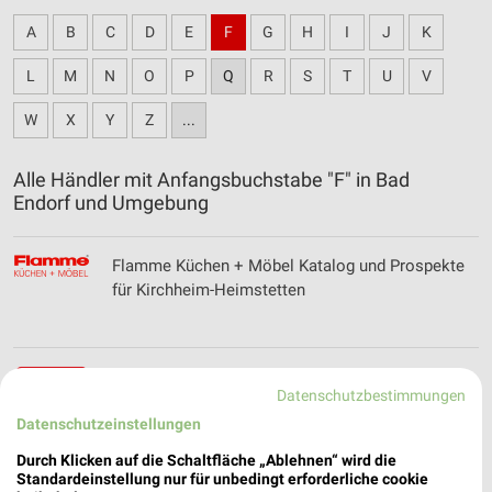
A
B
C
D
E
F
G
H
I
J
K
L
M
N
O
P
Q
R
S
T
U
V
W
X
Y
Z
...
Alle Händler mit Anfangsbuchstabe "F" in Bad
Endorf und Umgebung
Flamme Küchen + Möbel Katalog und Prospekte
für Kirchheim-Heimstetten
Fressnapf - aktueller Prospekt mit Angeboten für
Datenschutzbestimmungen
Stephanskirchen
Datenschutzeinstellungen
Durch Klicken auf die Schaltfläche „Ablehnen“ wird die
Standardeinstellung nur für unbedingt erforderliche cookie
FRISTO Online Prospekt für Bad Endorf