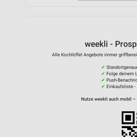
Messung der Performance von Inhalten
Analyse von Zielgruppen durch Statistiken oder Kombinationen 
Quellen
Entwicklung und Verbesserung der Angebote
weekli - Pros
Verwendung reduzierter Daten zur Auswahl von Inhalten
Alle Kochlöffel Angebote immer griffberei
IAB-Besonderheiten:
Verwendung genauer Standortdaten
✔
Standortgenau
✔
Folge deinem L
Geräte anhand von aktiv angeforderten Informationen identifizie
✔
Push-Benachric
✔
Einkaufsliste -
Nicht-IAB-Verarbeitungszwecke:
Notwendig
Nutze weekli auch mobil –
Performance
Funktional
Werbung