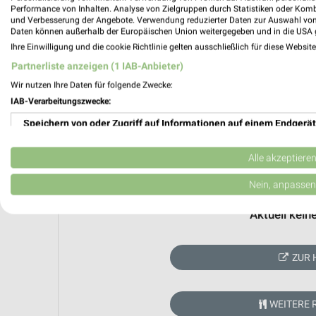
Performance von Inhalten. Analyse von Zielgruppen durch Statistiken oder Kom
und Verbesserung der Angebote. Verwendung reduzierter Daten zur Auswahl von
Daten können außerhalb der Europäischen Union weitergegeben und in die USA 
Ihre Einwilligung und die cookie Richtlinie gelten ausschließlich für diese Websit
Partnerliste anzeigen (1 IAB-Anbieter)
Wir nutzen Ihre Daten für folgende Zwecke:
IAB-Verarbeitungszwecke:
Speichern von oder Zugriff auf Informationen auf einem Endgerät
Verwendung reduzierter Daten zur Auswahl von Werbeanzeigen
Alle akzeptiere
Erstellung von Profilen für personalisierte Werbung
Nein, anpassen
Verwendung von Profilen zur Auswahl personalisierter Werbung
Aktuell kein
Erstellung von Profilen zur Personalisierung von Inhalten
ZUR 
Verwendung von Profilen zur Auswahl personalisierter Inhalte
Messung der Werbeleistung
WEITERE 