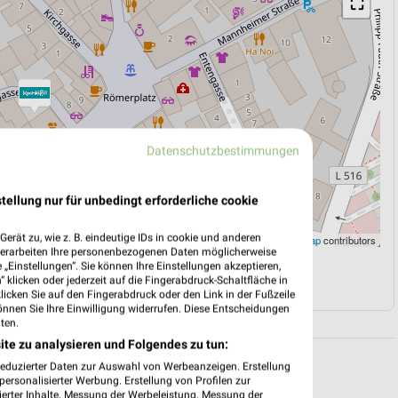
⛶
Datenschutzbestimmungen
tellung nur für unbedingt erforderliche cookie
erät zu, wie z. B. eindeutige IDs in cookie und anderen
Leaflet
|
©
OpenStreetMap
contributors
verarbeiten Ihre personenbezogenen Daten möglicherweise
„Einstellungen“. Sie können Ihre Einstellungen akzeptieren,
N
NAVIGATION MIT GOOGLE/IOS MAPS
 klicken oder jederzeit auf die Fingerabdruck-Schaltfläche in
klicken Sie auf den Fingerabdruck oder den Link in der Fußzeile
önnen Sie Ihre Einwilligung widerrufen. Diese Entscheidungen
ten.
ite zu analysieren und Folgendes zu tun:
reduzierter Daten zur Auswahl von Werbeanzeigen. Erstellung
ersonalisierter Werbung. Erstellung von Profilen zur
ierter Inhalte. Messung der Werbeleistung. Messung der