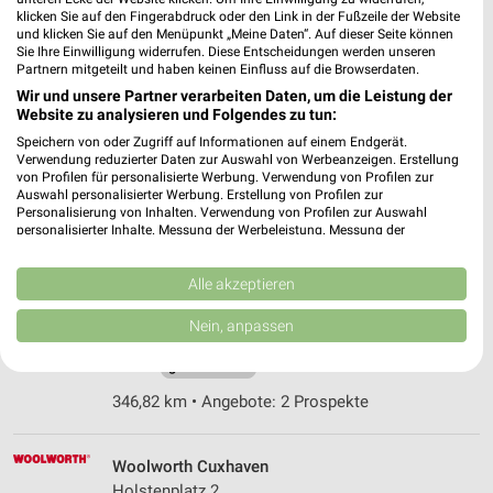
klicken Sie auf den Fingerabdruck oder den Link in der Fußzeile der Website
346,94 km
und klicken Sie auf den Menüpunkt „Meine Daten“. Auf dieser Seite können
Sie Ihre Einwilligung widerrufen. Diese Entscheidungen werden unseren
Partnern mitgeteilt und haben keinen Einfluss auf die Browserdaten.
Wir und unsere Partner verarbeiten Daten, um die Leistung der
Tchibo Prozente Cuxhaven
Website zu analysieren und Folgendes zu tun:
Nordersteinstrasse 63a
Speichern von oder Zugriff auf Informationen auf einem Endgerät.
27472 Cuxhaven
❯
Verwendung reduzierter Daten zur Auswahl von Werbeanzeigen. Erstellung
von Profilen für personalisierte Werbung. Verwendung von Profilen zur
Heute
geschlossen
Auswahl personalisierter Werbung. Erstellung von Profilen zur
Personalisierung von Inhalten. Verwendung von Profilen zur Auswahl
346,98 km • Angebote: 5 Prospekte
personalisierter Inhalte. Messung der Werbeleistung. Messung der
Performance von Inhalten. Analyse von Zielgruppen durch Statistiken oder
Kombinationen von Daten aus verschiedenen Quellen. Entwicklung und
Kaufhaus Stolz Cuxhaven
Verbesserung der Angebote. Verwendung reduzierter Daten zur Auswahl
Alle akzeptieren
von Inhalten.
Große Hardewiek 16-17
Daten können außerhalb der Europäischen Union weitergegeben und in die
Nein, anpassen
27472 Cuxhaven
USA gesendet werden.
❯
Ihre Einwilligung und die cookie Richtlinie gelten ausschließlich für diese
Heute
geschlossen
Website/App.
346,82 km • Angebote: 2 Prospekte
Partnerliste anzeigen (1 IAB-Anbieter)
Wir nutzen Ihre Daten für folgende Zwecke:
IAB-Verarbeitungszwecke:
Woolworth Cuxhaven
Holstenplatz 2