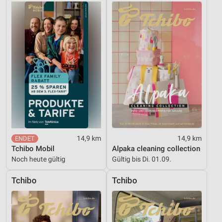
Kombinationen von Daten aus verschiedenen
Quellen
Entwicklung und Verbesserung der Angebote
Verwendung reduzierter Daten zur Auswahl von
Inhalten
IAB-Besonderheiten:
Verwendung genauer Standortdaten
Geräte anhand von aktiv angeforderten
Informationen identifizieren
Nicht-IAB-Verarbeitungszwecke:
14,9 km
14,9 km
Tchibo Mobil
Alpaka cleaning collection
Notwendig
Noch heute gültig
Gültig bis Di. 01.09.
Performance
Tchibo
Tchibo
Funktional
Werbung