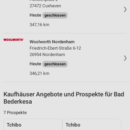
Speichern von oder Zugriff auf Informationen
auf einem Endgerät
27472 Cuxhaven
❯
Heute
geschlossen
Verwendung reduzierter Daten zur Auswahl von
Werbeanzeigen
347,16 km
Erstellung von Profilen für personalisierte
Werbung
Woolworth Nordenham
Friedrich-Ebert-Straße 6-12
Verwendung von Profilen zur Auswahl
26954 Nordenham
personalisierter Werbung
❯
Heute
geschlossen
Erstellung von Profilen zur Personalisierung
von Inhalten
346,21 km
Verwendung von Profilen zur Auswahl
personalisierter Inhalte
Kaufhäuser Angebote und Prospekte für Bad
Bederkesa
Messung der Werbeleistung
7 Prospekte
Messung der Performance von Inhalten
Tchibo
Tchibo
Analyse von Zielgruppen durch Statistiken oder