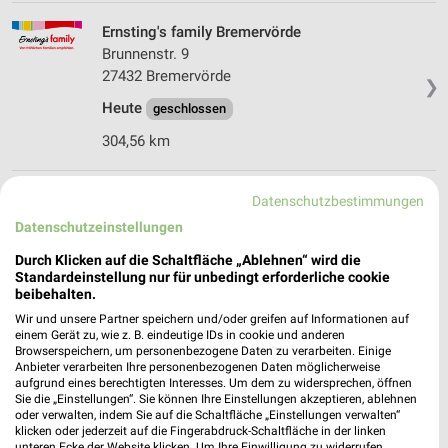
Ernsting's family Bremervörde
Brunnenstr. 9
27432 Bremervörde
❯
Heute
geschlossen
304,56 km
Ernsting's family Cuxhaven
Datenschutzbestimmungen
Abschnede 210
Datenschutzeinstellungen
27472 Cuxhaven
❯
Durch Klicken auf die Schaltfläche „Ablehnen“ wird die
Heute
Standardeinstellung nur für unbedingt erforderliche cookie
geschlossen
beibehalten.
346,62 km
Wir und unsere Partner speichern und/oder greifen auf Informationen auf
einem Gerät zu, wie z. B. eindeutige IDs in cookie und anderen
Browserspeichern, um personenbezogene Daten zu verarbeiten. Einige
Ernsting's family Cuxhaven
Anbieter verarbeiten Ihre personenbezogenen Daten möglicherweise
aufgrund eines berechtigten Interesses. Um dem zu widersprechen, öffnen
Nordersteinstraße 7
Sie die „Einstellungen“. Sie können Ihre Einstellungen akzeptieren, ablehnen
27472 Cuxhaven
oder verwalten, indem Sie auf die Schaltfläche „Einstellungen verwalten“
❯
klicken oder jederzeit auf die Fingerabdruck-Schaltfläche in der linken
Heute
geschlossen
unteren Ecke der Website klicken. Um Ihre Einwilligung zu widerrufen,