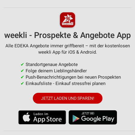
Messung der Werbeleistung
Messung der Performance von Inhalten
Analyse von Zielgruppen durch Statistiken oder
Kombinationen von Daten aus verschiedenen
weekli - Prospekte & Angebote App
Quellen
Alle EDEKA Angebote immer griffbereit – mit der kostenlosen
Entwicklung und Verbesserung der Angebote
weekli App für iOS & Android.
Verwendung reduzierter Daten zur Auswahl von
✔
Standortgenaue Angebote
Inhalten
✔
Folge deinem Lieblingshändler
IAB-Besonderheiten:
✔
Push-Benachrichtigungen bei neuen Prospekten
✔
Einkaufsliste - Einkauf stressfrei planen
Verwendung genauer Standortdaten
Geräte anhand von aktiv angeforderten
JETZT LADEN UND SPAREN!
Informationen identifizieren
Nicht-IAB-Verarbeitungszwecke:
Notwendig
Performance