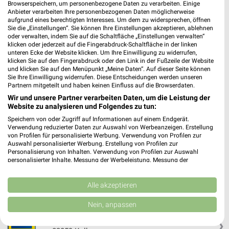
Browserspeichern, um personenbezogene Daten zu verarbeiten. Einige
Anbieter verarbeiten Ihre personenbezogenen Daten möglicherweise
aufgrund eines berechtigten Interesses. Um dem zu widersprechen, öffnen
Sie die „Einstellungen“. Sie können Ihre Einstellungen akzeptieren, ablehnen
oder verwalten, indem Sie auf die Schaltfläche „Einstellungen verwalten“
klicken oder jederzeit auf die Fingerabdruck-Schaltfläche in der linken
unteren Ecke der Website klicken. Um Ihre Einwilligung zu widerrufen,
klicken Sie auf den Fingerabdruck oder den Link in der Fußzeile der Website
und klicken Sie auf den Menüpunkt „Meine Daten“. Auf dieser Seite können
Sie Ihre Einwilligung widerrufen. Diese Entscheidungen werden unseren
Partnern mitgeteilt und haben keinen Einfluss auf die Browserdaten.
Wir und unsere Partner verarbeiten Daten, um die Leistung der
Website zu analysieren und Folgendes zu tun:
Speichern von oder Zugriff auf Informationen auf einem Endgerät.
Verwendung reduzierter Daten zur Auswahl von Werbeanzeigen. Erstellung
von Profilen für personalisierte Werbung. Verwendung von Profilen zur
Jetzt alle "Fleisch & Wurst" Themen entdecken!
Auswahl personalisierter Werbung. Erstellung von Profilen zur
Personalisierung von Inhalten. Verwendung von Profilen zur Auswahl
personalisierter Inhalte. Messung der Werbeleistung. Messung der
Performance von Inhalten. Analyse von Zielgruppen durch Statistiken oder
Kombinationen von Daten aus verschiedenen Quellen. Entwicklung und
Verbesserung der Angebote. Verwendung reduzierter Daten zur Auswahl
Alle akzeptieren
Nächste Filiale
von Inhalten.
Daten können außerhalb der Europäischen Union weitergegeben und in die
Nein, anpassen
E center van Dungen Kolbermoor
USA gesendet werden.
Carl-Jordan-Straße 18
Ihre Einwilligung und die cookie Richtlinie gelten ausschließlich für diese
❯
Website/App.