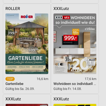
Analyse von Zielgruppen durch Statistiken oder
Kombinationen von Daten aus verschiedenen
ROLLER
XXXLutz
Quellen
Entwicklung und Verbesserung der Angebote
Verwendung reduzierter Daten zur Auswahl von
Inhalten
IAB-Besonderheiten:
Verwendung genauer Standortdaten
Geräte anhand von aktiv angeforderten
Informationen identifizieren
Nicht-IAB-Verarbeitungszwecke:
Notwendig
16,6 km
17,6 km
Gartenliebe
Wohnideen so individuell wie du!
Performance
Gültig bis Sa. 26.09.
Gültig bis Fr. 14.08.
Funktional
XXXLutz
XXXLutz
Werbung