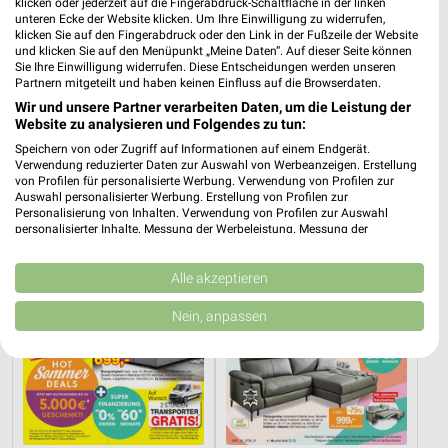
klicken oder jederzeit auf die Fingerabdruck-Schaltfläche in der linken
unteren Ecke der Website klicken. Um Ihre Einwilligung zu widerrufen,
klicken Sie auf den Fingerabdruck oder den Link in der Fußzeile der Website
und klicken Sie auf den Menüpunkt „Meine Daten“. Auf dieser Seite können
Sie Ihre Einwilligung widerrufen. Diese Entscheidungen werden unseren
3,6 km
3,6 km
Partnern mitgeteilt und haben keinen Einfluss auf die Browserdaten.
Speisen Highlight
Küchentrends
Wir und unsere Partner verarbeiten Daten, um die Leistung der
Website zu analysieren und Folgendes zu tun:
Gültig bis Mi. 30.09.
Gültig bis Mi. 30.09.
Speichern von oder Zugriff auf Informationen auf einem Endgerät.
Verwendung reduzierter Daten zur Auswahl von Werbeanzeigen. Erstellung
Opti Wohnwelt
Opti Wohnwelt
von Profilen für personalisierte Werbung. Verwendung von Profilen zur
Auswahl personalisierter Werbung. Erstellung von Profilen zur
Personalisierung von Inhalten. Verwendung von Profilen zur Auswahl
personalisierter Inhalte. Messung der Werbeleistung. Messung der
Performance von Inhalten. Analyse von Zielgruppen durch Statistiken oder
Kombinationen von Daten aus verschiedenen Quellen. Entwicklung und
Verbesserung der Angebote. Verwendung reduzierter Daten zur Auswahl
Alle akzeptieren
von Inhalten.
Daten können außerhalb der Europäischen Union weitergegeben und in die
Nein, anpassen
USA gesendet werden.
Ihre Einwilligung und die cookie Richtlinie gelten ausschließlich für diese
Website/App.
Partnerliste anzeigen (1 IAB-Anbieter)
Wir nutzen Ihre Daten für folgende Zwecke:
IAB-Verarbeitungszwecke: