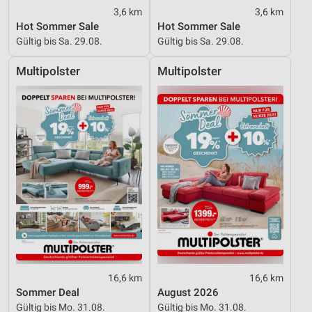
3,6 km
3,6 km
Speichern von oder Zugriff auf Informationen
Hot Sommer Sale
Hot Sommer Sale
auf einem Endgerät
Gültig bis Sa. 29.08.
Gültig bis Sa. 29.08.
Verwendung reduzierter Daten zur Auswahl von
Werbeanzeigen
Multipolster
Multipolster
Erstellung von Profilen für personalisierte
Werbung
Verwendung von Profilen zur Auswahl
personalisierter Werbung
Erstellung von Profilen zur Personalisierung
von Inhalten
Verwendung von Profilen zur Auswahl
personalisierter Inhalte
Messung der Werbeleistung
16,6 km
16,6 km
Messung der Performance von Inhalten
Sommer Deal
August 2026
Gültig bis Mo. 31.08.
Gültig bis Mo. 31.08.