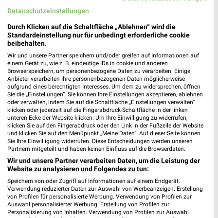
Datenschutzeinstellungen
Durch Klicken auf die Schaltfläche „Ablehnen“ wird die
24,1 km
1,1 km
Standardeinstellung nur für unbedingt erforderliche cookie
beibehalten.
Sommer Knaller
Angebote ab 03.08.
Noch morgen gültig
Noch morgen gültig
Wir und unsere Partner speichern und/oder greifen auf Informationen auf
einem Gerät zu, wie z. B. eindeutige IDs in cookie und anderen
Browserspeichern, um personenbezogene Daten zu verarbeiten. Einige
Lidl
toom Baumarkt
Anbieter verarbeiten Ihre personenbezogenen Daten möglicherweise
aufgrund eines berechtigten Interesses. Um dem zu widersprechen, öffnen
Sie die „Einstellungen“. Sie können Ihre Einstellungen akzeptieren, ablehnen
oder verwalten, indem Sie auf die Schaltfläche „Einstellungen verwalten“
klicken oder jederzeit auf die Fingerabdruck-Schaltfläche in der linken
unteren Ecke der Website klicken. Um Ihre Einwilligung zu widerrufen,
klicken Sie auf den Fingerabdruck oder den Link in der Fußzeile der Website
und klicken Sie auf den Menüpunkt „Meine Daten“. Auf dieser Seite können
Sie Ihre Einwilligung widerrufen. Diese Entscheidungen werden unseren
Partnern mitgeteilt und haben keinen Einfluss auf die Browserdaten.
Wir und unsere Partner verarbeiten Daten, um die Leistung der
Website zu analysieren und Folgendes zu tun:
Speichern von oder Zugriff auf Informationen auf einem Endgerät.
Verwendung reduzierter Daten zur Auswahl von Werbeanzeigen. Erstellung
von Profilen für personalisierte Werbung. Verwendung von Profilen zur
Auswahl personalisierter Werbung. Erstellung von Profilen zur
Personalisierung von Inhalten. Verwendung von Profilen zur Auswahl