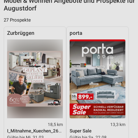
Möbel & Wohnen Angebote und Prospekte für
Augustdorf
27 Prospekte
Zurbrüggen
porta
18,5 km
13,3 km
I_Mitnahme_Kuechen_26_ES
Super Sale
Gültig bis Mi. 31.03.
Gültig bis Sa. 22.08.