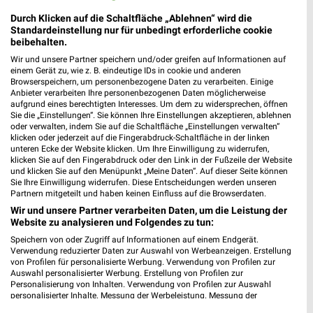
Durch Klicken auf die Schaltfläche „Ablehnen“ wird die
Standardeinstellung nur für unbedingt erforderliche cookie
beibehalten.
Wir und unsere Partner speichern und/oder greifen auf Informationen auf
einem Gerät zu, wie z. B. eindeutige IDs in cookie und anderen
Browserspeichern, um personenbezogene Daten zu verarbeiten. Einige
Anbieter verarbeiten Ihre personenbezogenen Daten möglicherweise
aufgrund eines berechtigten Interesses. Um dem zu widersprechen, öffnen
Sie die „Einstellungen“. Sie können Ihre Einstellungen akzeptieren, ablehnen
oder verwalten, indem Sie auf die Schaltfläche „Einstellungen verwalten“
klicken oder jederzeit auf die Fingerabdruck-Schaltfläche in der linken
unteren Ecke der Website klicken. Um Ihre Einwilligung zu widerrufen,
klicken Sie auf den Fingerabdruck oder den Link in der Fußzeile der Website
und klicken Sie auf den Menüpunkt „Meine Daten“. Auf dieser Seite können
Sie Ihre Einwilligung widerrufen. Diese Entscheidungen werden unseren
7 km
13,3 km
Partnern mitgeteilt und haben keinen Einfluss auf die Browserdaten.
Spare bis zu 70%
Gartenmöbel 2026
Wir und unsere Partner verarbeiten Daten, um die Leistung der
Gültig bis Sa. 15.08.
Gültig 2026
Website zu analysieren und Folgendes zu tun:
Speichern von oder Zugriff auf Informationen auf einem Endgerät.
porta
Zurbrüggen
Verwendung reduzierter Daten zur Auswahl von Werbeanzeigen. Erstellung
von Profilen für personalisierte Werbung. Verwendung von Profilen zur
Auswahl personalisierter Werbung. Erstellung von Profilen zur
Personalisierung von Inhalten. Verwendung von Profilen zur Auswahl
personalisierter Inhalte. Messung der Werbeleistung. Messung der
Performance von Inhalten. Analyse von Zielgruppen durch Statistiken oder