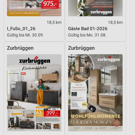
Informationen identifizieren
Nicht-IAB-Verarbeitungszwecke:
Notwendig
18,5 km
18,5 km
I_FuSo_01_26
Gäste Bad 01-2026
Performance
Gültig bis Mi. 30.09.
Gültig bis Mo. 31.08.
Funktional
Zurbrüggen
Zurbrüggen
Werbung