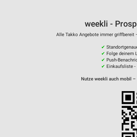
Messung der Performance von Inhalten
Analyse von Zielgruppen durch Statistiken oder Kombinationen 
weekli - Pros
Quellen
Alle Takko Angebote immer griffbereit 
Entwicklung und Verbesserung der Angebote
✔
Standortgenau
Verwendung reduzierter Daten zur Auswahl von Inhalten
✔
Folge deinem L
IAB-Besonderheiten:
✔
Push-Benachric
✔
Einkaufsliste -
Verwendung genauer Standortdaten
Nutze weekli auch mobil –
Geräte anhand von aktiv angeforderten Informationen identifizie
Nicht-IAB-Verarbeitungszwecke:
Notwendig
Performance
Funktional
Werbung