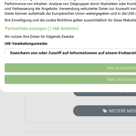
Performance von Inhalten. Analyse von Zielgruppen durch Statistiken oder Kom
und Verbesserung der Angebote. Verwendung reduzierter Daten zur Auswahl von
Daten können außerhalb der Europäischen Union weitergegeben und in die USA 
Ihre Einwilligung und die cookie Richtlinie gelten ausschließlich für diese Websit
Partnerliste anzeigen (1 IAB-Anbieter)
Wir nutzen Ihre Daten für folgende Zwecke:
IAB-Verarbeitungszwecke:
Speichern von oder Zugriff auf Informationen auf einem Endgerät
Verwendung reduzierter Daten zur Auswahl von Werbeanzeigen
Alle akzeptiere
Aktuell kein
Erstellung von Profilen für personalisierte Werbung
Nein, anpassen
Verwendung von Profilen zur Auswahl personalisierter Werbung
ZUR 
Erstellung von Profilen zur Personalisierung von Inhalten
WEITERE MOD
Verwendung von Profilen zur Auswahl personalisierter Inhalte
Messung der Werbeleistung