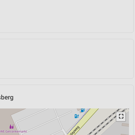
sberg
⛶