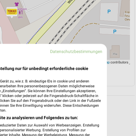
Datenschutzbestimmungen
Leaflet
|
©
OpenStreetMap
contributors
tellung nur für unbedingt erforderliche cookie
N
NAVIGATION MIT GOOGLE/IOS MAPS
erät zu, wie z. B. eindeutige IDs in cookie und anderen
verarbeiten Ihre personenbezogenen Daten möglicherweise
„Einstellungen“. Sie können Ihre Einstellungen akzeptieren,
 klicken oder jederzeit auf die Fingerabdruck-Schaltfläche in
klicken Sie auf den Fingerabdruck oder den Link in der Fußzeile
önnen Sie Ihre Einwilligung widerrufen. Diese Entscheidungen
ten.
ite zu analysieren und Folgendes zu tun:
reduzierter Daten zur Auswahl von Werbeanzeigen. Erstellung
ersonalisierter Werbung. Erstellung von Profilen zur
ierter Inhalte. Messung der Werbeleistung. Messung der