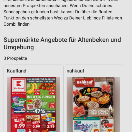
Verwendung reduzierter Daten zur Auswahl von
neuesten Prospekten anschauen. Wenn Du ein schönes
Inhalten
Schnäppchen gefunden hast, kannst Du über die Routen-
IAB-Besonderheiten:
Funktion den schnellsten Weg zu Deiner Lieblings-Filiale von
Combi finden.
Verwendung genauer Standortdaten
Geräte anhand von aktiv angeforderten
Supermärkte Angebote für Altenbeken und
Informationen identifizieren
Umgebung
Nicht-IAB-Verarbeitungszwecke:
3 Prospekte
Notwendig
Kaufland
nahkauf
Performance
Funktional
Werbung