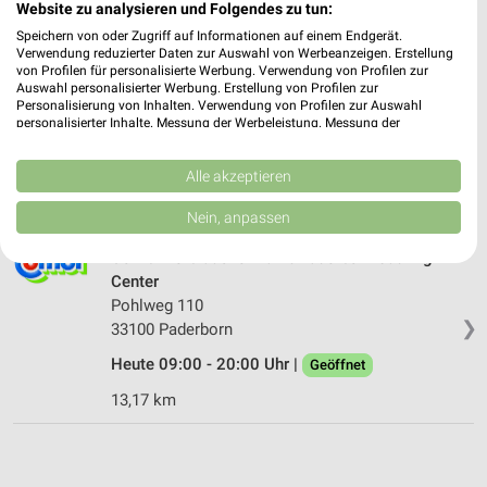
Website zu analysieren und Folgendes zu tun:
5,17 km
Speichern von oder Zugriff auf Informationen auf einem Endgerät.
Verwendung reduzierter Daten zur Auswahl von Werbeanzeigen. Erstellung
von Profilen für personalisierte Werbung. Verwendung von Profilen zur
Combi Verbrauchermarkt Bad Lippspringe
Auswahl personalisierter Werbung. Erstellung von Profilen zur
Detmolder Straße 85
Personalisierung von Inhalten. Verwendung von Profilen zur Auswahl
33175 Bad Lippspringe
personalisierter Inhalte. Messung der Werbeleistung. Messung der
❯
Performance von Inhalten. Analyse von Zielgruppen durch Statistiken oder
Heute 08:00 - 21:00 Uhr |
Geöffnet
Kombinationen von Daten aus verschiedenen Quellen. Entwicklung und
Verbesserung der Angebote. Verwendung reduzierter Daten zur Auswahl
Alle akzeptieren
10,36 km
von Inhalten.
Daten können außerhalb der Europäischen Union weitergegeben und in die
Nein, anpassen
USA gesendet werden.
Ihre Einwilligung und die cookie Richtlinie gelten ausschließlich für diese
Combi Verbrauchermarkt Paderborn Südring-
Website/App.
Center
Partnerliste anzeigen (1 IAB-Anbieter)
Pohlweg 110
❯
Wir nutzen Ihre Daten für folgende Zwecke:
33100 Paderborn
IAB-Verarbeitungszwecke:
Heute 09:00 - 20:00 Uhr |
Geöffnet
Speichern von oder Zugriff auf Informationen
13,17 km
auf einem Endgerät
Verwendung reduzierter Daten zur Auswahl von
Werbeanzeigen