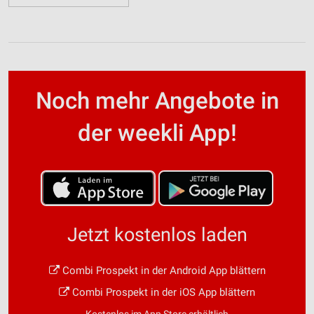
Noch mehr Angebote in
der weekli App!
Jetzt kostenlos laden
Combi Prospekt in der Android App blättern
Combi Prospekt in der iOS App blättern
Kostenlos im App Store erhältlich