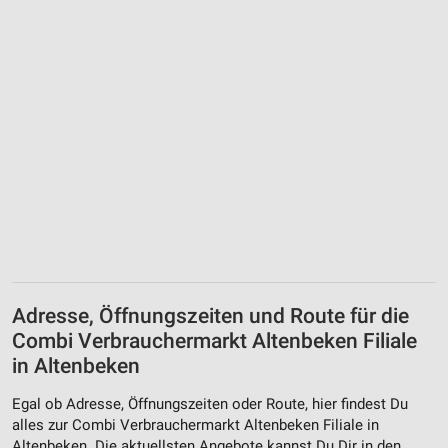
Erstellung von Profilen für personalisierte
Werbung
Verwendung von Profilen zur Auswahl
personalisierter Werbung
Erstellung von Profilen zur Personalisierung
von Inhalten
Verwendung von Profilen zur Auswahl
personalisierter Inhalte
Messung der Werbeleistung
Messung der Performance von Inhalten
Adresse, Öffnungszeiten und Route für die
Analyse von Zielgruppen durch Statistiken oder
Combi Verbrauchermarkt Altenbeken Filiale
Kombinationen von Daten aus verschiedenen
in Altenbeken
Quellen
Egal ob Adresse, Öffnungszeiten oder Route, hier findest Du
Entwicklung und Verbesserung der Angebote
alles zur Combi Verbrauchermarkt Altenbeken Filiale in
Altenbeken. Die aktuellsten Angebote kannst Du Dir in den