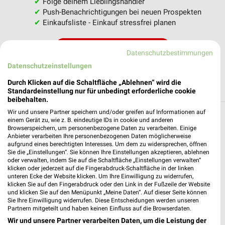
✔
Folge deinem Lieblingshändler
✔
Push-Benachrichtigungen bei neuen Prospekten
✔
Einkaufsliste - Einkauf stressfrei planen
JETZT LADEN UND SPAREN!
Datenschutzbestimmungen
Datenschutzeinstellungen
Durch Klicken auf die Schaltfläche „Ablehnen“ wird die
Standardeinstellung nur für unbedingt erforderliche cookie
beibehalten.
Wir und unsere Partner speichern und/oder greifen auf Informationen auf
Filialen in der Umgebung
einem Gerät zu, wie z. B. eindeutige IDs in cookie und anderen
Browserspeichern, um personenbezogene Daten zu verarbeiten. Einige
Anbieter verarbeiten Ihre personenbezogenen Daten möglicherweise
3 Filialen
aufgrund eines berechtigten Interesses. Um dem zu widersprechen, öffnen
Sie die „Einstellungen“. Sie können Ihre Einstellungen akzeptieren, ablehnen
oder verwalten, indem Sie auf die Schaltfläche „Einstellungen verwalten“
Combi Verbrauchermarkt Bad Driburg, Erich-
klicken oder jederzeit auf die Fingerabdruck-Schaltfläche in der linken
Klausener-Str
unteren Ecke der Website klicken. Um Ihre Einwilligung zu widerrufen,
klicken Sie auf den Fingerabdruck oder den Link in der Fußzeile der Website
Erich-Klausener-Straße 1
und klicken Sie auf den Menüpunkt „Meine Daten“. Auf dieser Seite können
❯
33014 Bad Driburg
Sie Ihre Einwilligung widerrufen. Diese Entscheidungen werden unseren
Partnern mitgeteilt und haben keinen Einfluss auf die Browserdaten.
Heute 08:00 - 21:00 Uhr |
Geöffnet
Wir und unsere Partner verarbeiten Daten, um die Leistung der