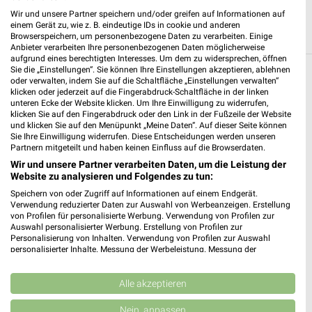
Wir und unsere Partner speichern und/oder greifen auf Informationen auf
einem Gerät zu, wie z. B. eindeutige IDs in cookie und anderen
Browserspeichern, um personenbezogene Daten zu verarbeiten. Einige
Anbieter verarbeiten Ihre personenbezogenen Daten möglicherweise
aufgrund eines berechtigten Interesses. Um dem zu widersprechen, öffnen
Sie die „Einstellungen“. Sie können Ihre Einstellungen akzeptieren, ablehnen
Weitere EDEKA Geschäfte mit Angeboten in
oder verwalten, indem Sie auf die Schaltfläche „Einstellungen verwalten“
klicken oder jederzeit auf die Fingerabdruck-Schaltfläche in der linken
und um Alsheim
unteren Ecke der Website klicken. Um Ihre Einwilligung zu widerrufen,
klicken Sie auf den Fingerabdruck oder den Link in der Fußzeile der Website
und klicken Sie auf den Menüpunkt „Meine Daten“. Auf dieser Seite können
5 Geschäfte und Orte
Sie Ihre Einwilligung widerrufen. Diese Entscheidungen werden unseren
Partnern mitgeteilt und haben keinen Einfluss auf die Browserdaten.
EDEKA Röß
Wir und unsere Partner verarbeiten Daten, um die Leistung der
Website zu analysieren und Folgendes zu tun:
Gimbsheimer Straße 73
❯
Speichern von oder Zugriff auf Informationen auf einem Endgerät.
67547 Worms
Verwendung reduzierter Daten zur Auswahl von Werbeanzeigen. Erstellung
von Profilen für personalisierte Werbung. Verwendung von Profilen zur
466,45 km
Auswahl personalisierter Werbung. Erstellung von Profilen zur
Personalisierung von Inhalten. Verwendung von Profilen zur Auswahl
personalisierter Inhalte. Messung der Werbeleistung. Messung der
EDEKA Angebote in Osthofen
Performance von Inhalten. Analyse von Zielgruppen durch Statistiken oder
Kombinationen von Daten aus verschiedenen Quellen. Entwicklung und
Osthofen, Deutschland
❯
Verbesserung der Angebote. Verwendung reduzierter Daten zur Auswahl
Alle akzeptieren
von Inhalten.
Daten können außerhalb der Europäischen Union weitergegeben und in die
Nein, anpassen
472,81 km