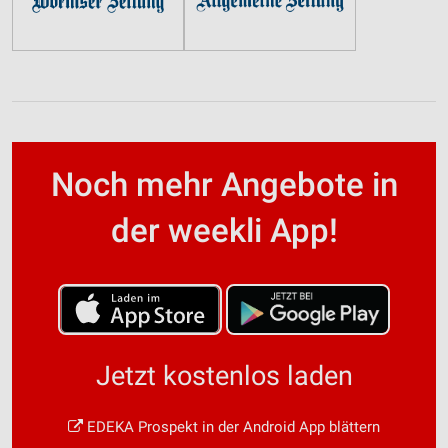
Noch mehr Angebote in
der weekli App!
Jetzt kostenlos laden
EDEKA Prospekt in der Android App blättern