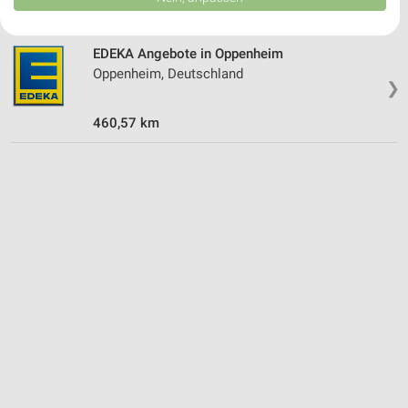
USA gesendet werden.
Ihre Einwilligung und die cookie Richtlinie gelten ausschließlich für diese
Website/App.
EDEKA Angebote in Oppenheim
Partnerliste anzeigen (1 IAB-Anbieter)
Oppenheim, Deutschland
❯
Wir nutzen Ihre Daten für folgende Zwecke:
IAB-Verarbeitungszwecke:
460,57 km
Speichern von oder Zugriff auf Informationen
auf einem Endgerät
Verwendung reduzierter Daten zur Auswahl von
Werbeanzeigen
Erstellung von Profilen für personalisierte
Werbung
Verwendung von Profilen zur Auswahl
personalisierter Werbung
Erstellung von Profilen zur Personalisierung
von Inhalten
Verwendung von Profilen zur Auswahl