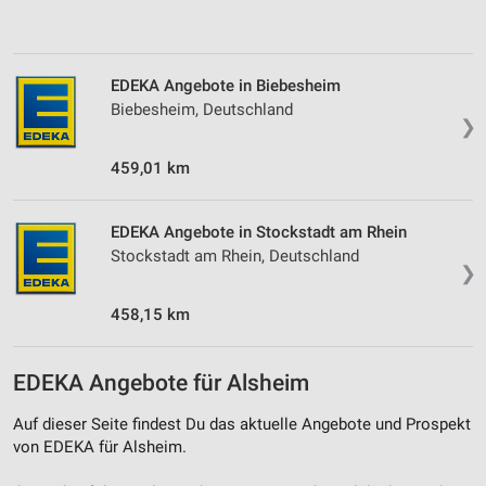
personalisierter Inhalte
Messung der Werbeleistung
EDEKA Angebote in Biebesheim
Messung der Performance von Inhalten
Biebesheim, Deutschland
❯
Analyse von Zielgruppen durch Statistiken oder
Kombinationen von Daten aus verschiedenen
459,01 km
Quellen
Entwicklung und Verbesserung der Angebote
EDEKA Angebote in Stockstadt am Rhein
Stockstadt am Rhein, Deutschland
Verwendung reduzierter Daten zur Auswahl von
❯
Inhalten
458,15 km
IAB-Besonderheiten:
Verwendung genauer Standortdaten
EDEKA Angebote für Alsheim
Geräte anhand von aktiv angeforderten
Informationen identifizieren
Auf dieser Seite findest Du das aktuelle Angebote und Prospekt
von EDEKA für Alsheim.
Nicht-IAB-Verarbeitungszwecke: