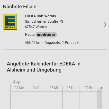
Nächste Filiale
EDEKA Röß Worms
Gimbsheimer Straße 73
❯
67547 Worms
Heute
geschlossen
466,45 km • Angebote: 1 Prospekt
Angebote-Kalender für EDEKA in
Alsheim und Umgebung
Aug.
03
Mo
04
Di
05
Mi
06
Do
07
Fr
08
S