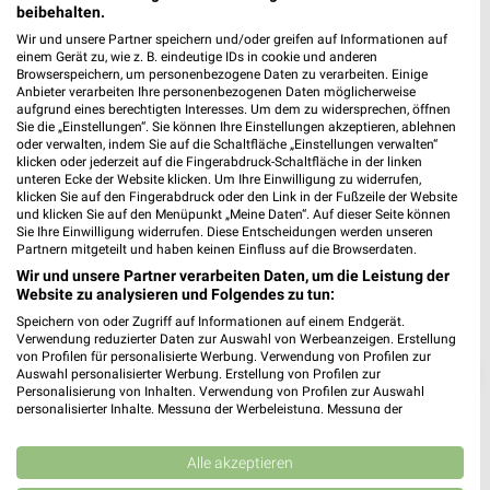
beibehalten.
Wir und unsere Partner speichern und/oder greifen auf Informationen auf
einem Gerät zu, wie z. B. eindeutige IDs in cookie und anderen
Browserspeichern, um personenbezogene Daten zu verarbeiten. Einige
Anbieter verarbeiten Ihre personenbezogenen Daten möglicherweise
aufgrund eines berechtigten Interesses. Um dem zu widersprechen, öffnen
Sie die „Einstellungen“. Sie können Ihre Einstellungen akzeptieren, ablehnen
oder verwalten, indem Sie auf die Schaltfläche „Einstellungen verwalten“
klicken oder jederzeit auf die Fingerabdruck-Schaltfläche in der linken
unteren Ecke der Website klicken. Um Ihre Einwilligung zu widerrufen,
klicken Sie auf den Fingerabdruck oder den Link in der Fußzeile der Website
und klicken Sie auf den Menüpunkt „Meine Daten“. Auf dieser Seite können
Sie Ihre Einwilligung widerrufen. Diese Entscheidungen werden unseren
Partnern mitgeteilt und haben keinen Einfluss auf die Browserdaten.
Wir und unsere Partner verarbeiten Daten, um die Leistung der
Website zu analysieren und Folgendes zu tun:
Speichern von oder Zugriff auf Informationen auf einem Endgerät.
Verwendung reduzierter Daten zur Auswahl von Werbeanzeigen. Erstellung
von Profilen für personalisierte Werbung. Verwendung von Profilen zur
❯
Auswahl personalisierter Werbung. Erstellung von Profilen zur
Personalisierung von Inhalten. Verwendung von Profilen zur Auswahl
personalisierter Inhalte. Messung der Werbeleistung. Messung der
Performance von Inhalten. Analyse von Zielgruppen durch Statistiken oder
Kombinationen von Daten aus verschiedenen Quellen. Entwicklung und
Verbesserung der Angebote. Verwendung reduzierter Daten zur Auswahl
Alle akzeptieren
von Inhalten.