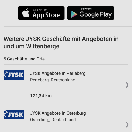
Erstellung von Profilen zur Personalisierung
von Inhalten
Verwendung von Profilen zur Auswahl
personalisierter Inhalte
Messung der Werbeleistung
Weitere JYSK Geschäfte mit Angeboten in
und um Wittenberge
Messung der Performance von Inhalten
5 Geschäfte und Orte
Analyse von Zielgruppen durch Statistiken oder
Kombinationen von Daten aus verschiedenen
Quellen
JYSK Angebote in Perleberg
Perleberg, Deutschland
Entwicklung und Verbesserung der Angebote
❯
Verwendung reduzierter Daten zur Auswahl von
121,34 km
Inhalten
IAB-Besonderheiten:
JYSK Angebote in Osterburg
Verwendung genauer Standortdaten
Osterburg, Deutschland
❯
Geräte anhand von aktiv angeforderten