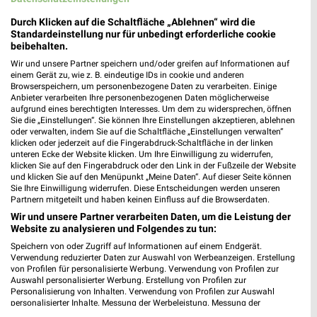
Durch Klicken auf die Schaltfläche „Ablehnen“ wird die
Nächste Filiale
Standardeinstellung nur für unbedingt erforderliche cookie
beibehalten.
JYSK Wittenberge
Wir und unsere Partner speichern und/oder greifen auf Informationen auf
Lenzener Chaussee 21
einem Gerät zu, wie z. B. eindeutige IDs in cookie und anderen
❯
19322 Wittenberge
Browserspeichern, um personenbezogene Daten zu verarbeiten. Einige
Anbieter verarbeiten Ihre personenbezogenen Daten möglicherweise
Heute 10:00 - 18:30 Uhr |
aufgrund eines berechtigten Interesses. Um dem zu widersprechen, öffnen
Geöffnet
Sie die „Einstellungen“. Sie können Ihre Einstellungen akzeptieren, ablehnen
125,36 km • Angebote: 2 Prospekte
oder verwalten, indem Sie auf die Schaltfläche „Einstellungen verwalten“
klicken oder jederzeit auf die Fingerabdruck-Schaltfläche in der linken
unteren Ecke der Website klicken. Um Ihre Einwilligung zu widerrufen,
klicken Sie auf den Fingerabdruck oder den Link in der Fußzeile der Website
und klicken Sie auf den Menüpunkt „Meine Daten“. Auf dieser Seite können
Sie Ihre Einwilligung widerrufen. Diese Entscheidungen werden unseren
Angebote-Kalender für JYSK in
Partnern mitgeteilt und haben keinen Einfluss auf die Browserdaten.
Wittenberge und Umgebung
Wir und unsere Partner verarbeiten Daten, um die Leistung der
Website zu analysieren und Folgendes zu tun:
Aug.
Speichern von oder Zugriff auf Informationen auf einem Endgerät.
Verwendung reduzierter Daten zur Auswahl von Werbeanzeigen. Erstellung
10
Mo
11
Di
12
Mi
13
Do
14
Fr
15
S
von Profilen für personalisierte Werbung. Verwendung von Profilen zur
Auswahl personalisierter Werbung. Erstellung von Profilen zur
JYSK - Gartenabverkauf
Personalisierung von Inhalten. Verwendung von Profilen zur Auswahl
JYSK - Spare bis zu 70%
personalisierter Inhalte. Messung der Werbeleistung. Messung der
Performance von Inhalten. Analyse von Zielgruppen durch Statistiken oder