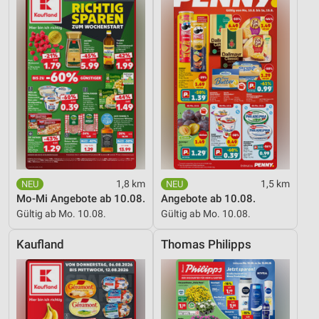
Inhalten
IAB-Besonderheiten:
Verwendung genauer Standortdaten
Geräte anhand von aktiv angeforderten
Informationen identifizieren
Nicht-IAB-Verarbeitungszwecke:
Notwendig
Performance
1,8 km
1,5 km
Funktional
Mo-Mi Angebote ab 10.08.
Angebote ab 10.08.
Gültig ab Mo. 10.08.
Gültig ab Mo. 10.08.
Werbung
Kaufland
Thomas Philipps