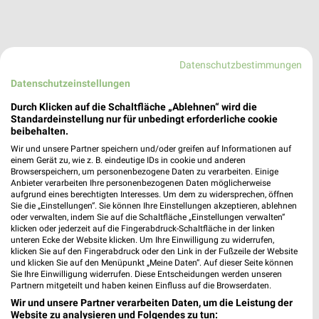
Datenschutzbestimmungen
Datenschutzeinstellungen
Durch Klicken auf die Schaltfläche „Ablehnen“ wird die
Standardeinstellung nur für unbedingt erforderliche cookie
beibehalten.
Wir und unsere Partner speichern und/oder greifen auf Informationen auf
Adresse, Öffnungszeiten und Entfernung für
einem Gerät zu, wie z. B. eindeutige IDs in cookie und anderen
die Subway Filiale in Lutherstadt Wittenberg
Browserspeichern, um personenbezogene Daten zu verarbeiten. Einige
Anbieter verarbeiten Ihre personenbezogenen Daten möglicherweise
aufgrund eines berechtigten Interesses. Um dem zu widersprechen, öffnen
Adresse, Öffnungszeiten und Entfernung alles rund um die
Sie die „Einstellungen“. Sie können Ihre Einstellungen akzeptieren, ablehnen
Subway Filiale in Lutherstadt Wittenberg. Den schnellsten Weg
oder verwalten, indem Sie auf die Schaltfläche „Einstellungen verwalten“
zu Deiner Lieblingsfiliale kannst Du über die Routen-Funktion
klicken oder jederzeit auf die Fingerabdruck-Schaltfläche in der linken
unteren Ecke der Website klicken. Um Ihre Einwilligung zu widerrufen,
finden. Wenn Du auf der Suche nach aktuellen Schnäppchen von
klicken Sie auf den Fingerabdruck oder den Link in der Fußzeile der Website
Subway bist, dann schau doch mal in die aktuellen Prospekte
und klicken Sie auf den Menüpunkt „Meine Daten“. Auf dieser Seite können
und Angebote. Da ist sicher etwas passendes für Dich dabei.
Sie Ihre Einwilligung widerrufen. Diese Entscheidungen werden unseren
Partnern mitgeteilt und haben keinen Einfluss auf die Browserdaten.
Wir und unsere Partner verarbeiten Daten, um die Leistung der
Aktuelle Prospekte für Wittenberg
Website zu analysieren und Folgendes zu tun: