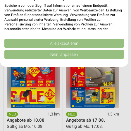
(Lutherstadt) und Umgebung
Speichern von oder Zugriff auf Informationen auf einem Endgerät.
Verwendung reduzierter Daten zur Auswahl von Werbeanzeigen. Erstellung
13 Prospekte
von Profilen für personalisierte Werbung. Verwendung von Profilen zur
Auswahl personalisierter Werbung. Erstellung von Profilen zur
Personalisierung von Inhalten. Verwendung von Profilen zur Auswahl
Lidl
Lidl
personalisierter Inhalte. Messung der Werbeleistung. Messung der
Performance von Inhalten. Analyse von Zielgruppen durch Statistiken oder
Kombinationen von Daten aus verschiedenen Quellen. Entwicklung und
Verbesserung der Angebote. Verwendung reduzierter Daten zur Auswahl
Alle akzeptieren
von Inhalten.
Daten können außerhalb der Europäischen Union weitergegeben und in die
Nein, anpassen
USA gesendet werden.
Ihre Einwilligung und die cookie Richtlinie gelten ausschließlich für diese
Website/App.
Partnerliste anzeigen (1 IAB-Anbieter)
Wir nutzen Ihre Daten für folgende Zwecke:
IAB-Verarbeitungszwecke:
Speichern von oder Zugriff auf Informationen
auf einem Endgerät
1,3 km
1,3 km
Verwendung reduzierter Daten zur Auswahl von
Angebote ab 10.08.
Angebote ab 17.08.
Werbeanzeigen
Gültig ab Mo. 10.08.
Gültig ab Mo. 17.08.