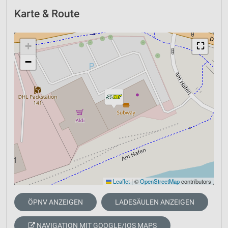
Karte & Route
+
⛶
−
Leaflet
|
©
OpenStreetMap
contributors
ÖPNV ANZEIGEN
LADESÄULEN ANZEIGEN
NAVIGATION MIT GOOGLE/IOS MAPS