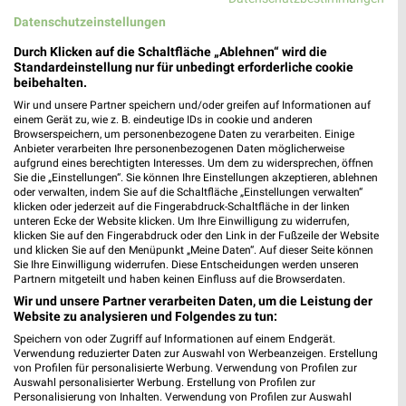
WELLNESS FÜR ZUHAUSE
BABY & SCHWANGERSCHAFT
FITNESS
Datenschutzeinstellungen
Durch Klicken auf die Schaltfläche „Ablehnen“ wird die
Standardeinstellung nur für unbedingt erforderliche cookie
beibehalten.
Wir und unsere Partner speichern und/oder greifen auf Informationen auf
einem Gerät zu, wie z. B. eindeutige IDs in cookie und anderen
Browserspeichern, um personenbezogene Daten zu verarbeiten. Einige
Anbieter verarbeiten Ihre personenbezogenen Daten möglicherweise
aufgrund eines berechtigten Interesses. Um dem zu widersprechen, öffnen
Sie die „Einstellungen“. Sie können Ihre Einstellungen akzeptieren, ablehnen
oder verwalten, indem Sie auf die Schaltfläche „Einstellungen verwalten“
klicken oder jederzeit auf die Fingerabdruck-Schaltfläche in der linken
unteren Ecke der Website klicken. Um Ihre Einwilligung zu widerrufen,
klicken Sie auf den Fingerabdruck oder den Link in der Fußzeile der Website
und klicken Sie auf den Menüpunkt „Meine Daten“. Auf dieser Seite können
Sie Ihre Einwilligung widerrufen. Diese Entscheidungen werden unseren
Partnern mitgeteilt und haben keinen Einfluss auf die Browserdaten.
Wir und unsere Partner verarbeiten Daten, um die Leistung der
Website zu analysieren und Folgendes zu tun:
Speichern von oder Zugriff auf Informationen auf einem Endgerät.
Verwendung reduzierter Daten zur Auswahl von Werbeanzeigen. Erstellung
von Profilen für personalisierte Werbung. Verwendung von Profilen zur
Auswahl personalisierter Werbung. Erstellung von Profilen zur
Personalisierung von Inhalten. Verwendung von Profilen zur Auswahl