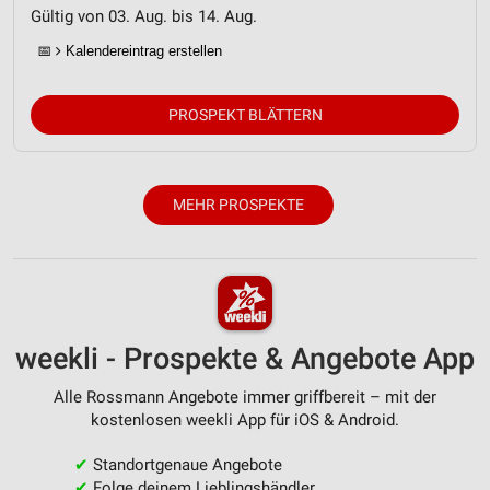
Gültig von 03. Aug. bis 14. Aug.
Erstellung von Profilen zur Personalisierung
📅
Kalendereintrag erstellen
von Inhalten
Verwendung von Profilen zur Auswahl
PROSPEKT BLÄTTERN
personalisierter Inhalte
Messung der Werbeleistung
MEHR PROSPEKTE
Messung der Performance von Inhalten
Analyse von Zielgruppen durch Statistiken oder
Kombinationen von Daten aus verschiedenen
Quellen
Entwicklung und Verbesserung der Angebote
weekli - Prospekte & Angebote App
Verwendung reduzierter Daten zur Auswahl von
Alle Rossmann Angebote immer griffbereit – mit der
Inhalten
kostenlosen weekli App für iOS & Android.
IAB-Besonderheiten:
✔
Standortgenaue Angebote
Verwendung genauer Standortdaten
✔
Folge deinem Lieblingshändler