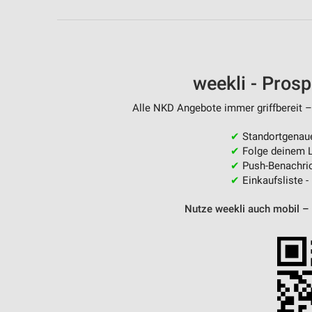
Messung der Performance von Inhalten
Analyse von Zielgruppen durch Statistiken oder Kombinationen 
Quellen
weekli - Pros
Entwicklung und Verbesserung der Angebote
Verwendung reduzierter Daten zur Auswahl von Inhalten
Alle NKD Angebote immer griffbereit –
IAB-Besonderheiten:
✔
Standortgenau
✔
Folge deinem L
Verwendung genauer Standortdaten
✔
Push-Benachric
✔
Einkaufsliste -
Geräte anhand von aktiv angeforderten Informationen identifizie
Nicht-IAB-Verarbeitungszwecke:
Nutze weekli auch mobil –
Notwendig
Performance
Funktional
Werbung