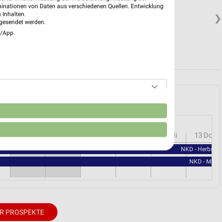
binationen von Daten aus verschiedenen Quellen. Entwicklung
 Inhalten.
❯
gesendet werden.
e/App.
heim und Umgebung
n
r
08
Sa
09
So
10
Mo
11
Di
12
Mi
13
Do
NKD - Herbstli
NKD - Milc
R PROSPEKTE