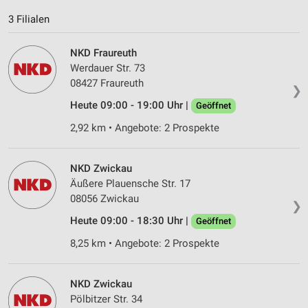
Inhalten
3 Filialen
IAB-Besonderheiten:
Verwendung genauer Standortdaten
NKD Fraureuth
Werdauer Str. 73
Geräte anhand von aktiv angeforderten
08427 Fraureuth
Informationen identifizieren
❯
Heute 09:00 - 19:00 Uhr |
Geöffnet
Nicht-IAB-Verarbeitungszwecke:
2,92 km • Angebote: 2 Prospekte
Notwendig
Performance
NKD Zwickau
Äußere Plauensche Str. 17
Funktional
08056 Zwickau
❯
Werbung
Heute 09:00 - 18:30 Uhr |
Geöffnet
8,25 km • Angebote: 2 Prospekte
NKD Zwickau
Pölbitzer Str. 34