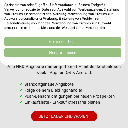
Speichern von oder Zugriff auf Informationen auf einem Endgerät.
Verwendung reduzierter Daten zur Auswahl von Werbeanzeigen. Erstellung
von Profilen für personalisierte Werbung. Verwendung von Profilen zur
MEHR PROSPEKTE
Auswahl personalisierter Werbung. Erstellung von Profilen zur
Personalisierung von Inhalten. Verwendung von Profilen zur Auswahl
personalisierter Inhalte. Messung der Werbeleistung. Messung der
Performance von Inhalten. Analyse von Zielgruppen durch Statistiken oder
Kombinationen von Daten aus verschiedenen Quellen. Entwicklung und
Verbesserung der Angebote. Verwendung reduzierter Daten zur Auswahl
Alle akzeptieren
von Inhalten.
Daten können außerhalb der Europäischen Union weitergegeben und in die
Nein, anpassen
weekli - Prospekte & Angebote App
USA gesendet werden.
Ihre Einwilligung und die cookie Richtlinie gelten ausschließlich für diese
Website/App.
Alle NKD Angebote immer griffbereit – mit der kostenlosen
weekli App für iOS & Android.
Partnerliste anzeigen (1 IAB-Anbieter)
Wir nutzen Ihre Daten für folgende Zwecke:
✔
Standortgenaue Angebote
IAB-Verarbeitungszwecke:
✔
Folge deinem Lieblingshändler
✔
Push-Benachrichtigungen bei neuen Prospekten
Speichern von oder Zugriff auf Informationen
auf einem Endgerät
✔
Einkaufsliste - Einkauf stressfrei planen
Verwendung reduzierter Daten zur Auswahl von
JETZT LADEN UND SPAREN!
Werbeanzeigen