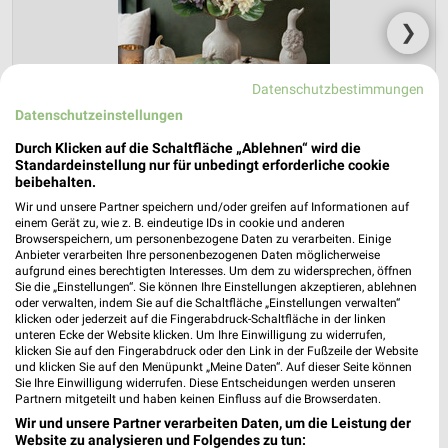
❯
Datenschutzbestimmungen
Datenschutzeinstellungen
Durch Klicken auf die Schaltfläche „Ablehnen“ wird die
Standardeinstellung nur für unbedingt erforderliche cookie
beibehalten.
Wir und unsere Partner speichern und/oder greifen auf Informationen auf
einem Gerät zu, wie z. B. eindeutige IDs in cookie und anderen
Browserspeichern, um personenbezogene Daten zu verarbeiten. Einige
NKD Prospekt für Werdau ab Mo. den
Anbieter verarbeiten Ihre personenbezogenen Daten möglicherweise
03.08.
aufgrund eines berechtigten Interesses. Um dem zu widersprechen, öffnen
Sie die „Einstellungen“. Sie können Ihre Einstellungen akzeptieren, ablehnen
oder verwalten, indem Sie auf die Schaltfläche „Einstellungen verwalten“
Herbstliche Deko-Woche
klicken oder jederzeit auf die Fingerabdruck-Schaltfläche in der linken
Gültig von 03. Aug. bis 01. Sep.
unteren Ecke der Website klicken. Um Ihre Einwilligung zu widerrufen,
klicken Sie auf den Fingerabdruck oder den Link in der Fußzeile der Website
📅
Kalendereintrag erstellen
und klicken Sie auf den Menüpunkt „Meine Daten“. Auf dieser Seite können
Sie Ihre Einwilligung widerrufen. Diese Entscheidungen werden unseren
Partnern mitgeteilt und haben keinen Einfluss auf die Browserdaten.
Wir und unsere Partner verarbeiten Daten, um die Leistung der
PROSPEKT BLÄTTERN
Website zu analysieren und Folgendes zu tun: