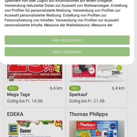
Speichern von oder Zugriff auf Informationen auf einem Endgerät.
Verwendung reduzierter Daten zur Auswahl von Werbeanzeigen. Erstellung
von Profilen für personalisierte Werbung. Verwendung von Profilen zur
Auswahl personalisierter Werbung. Erstellung von Profilen zur
Personalisierung von Inhalten. Verwendung von Profilen zur Auswahl
personalisierter Inhalte. Messung der Werbeleistung. Messung der
Performance von Inhalten. Analyse von Zielgruppen durch Statistiken oder
Kombinationen von Daten aus verschiedenen Quellen. Entwicklung und
Verbesserung der Angebote. Verwendung reduzierter Daten zur Auswahl
Alle akzeptieren
von Inhalten.
Daten können außerhalb der Europäischen Union weitergegeben und in die
Nein, anpassen
USA gesendet werden.
Ihre Einwilligung und die cookie Richtlinie gelten ausschließlich für diese
Website/App.
Partnerliste anzeigen (1 IAB-Anbieter)
Wir nutzen Ihre Daten für folgende Zwecke:
6,4 km
6,4 km
IAB-Verarbeitungszwecke:
Mega Tage
Sparkauf
Speichern von oder Zugriff auf Informationen
Gültig bis Fr. 14.08.
Gültig bis Fr. 21.08.
auf einem Endgerät
EDEKA
Thomas Philipps
Verwendung reduzierter Daten zur Auswahl von
Werbeanzeigen
Erstellung von Profilen für personalisierte