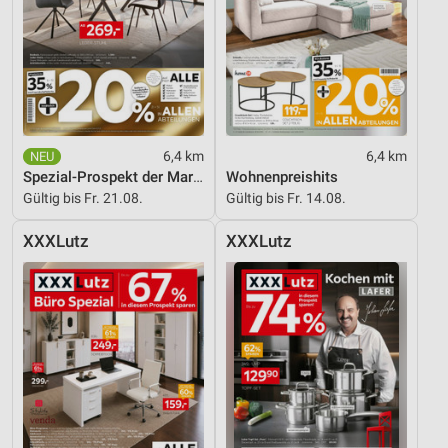
IAB-Besonderheiten:
Verwendung genauer Standortdaten
Geräte anhand von aktiv angeforderten
Informationen identifizieren
Nicht-IAB-Verarbeitungszwecke:
6,4 km
6,4 km
Notwendig
Spezial-Prospekt der Marken
Wohnenpreishits
Gültig bis Fr. 21.08.
Gültig bis Fr. 14.08.
Performance
XXXLutz
XXXLutz
Funktional
Werbung