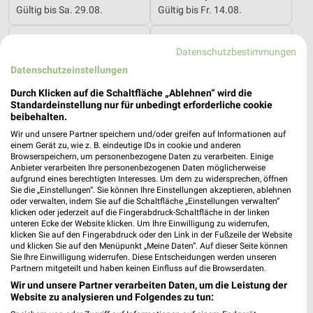
Gültig bis Sa. 29.08.
Gültig bis Fr. 14.08.
REWE
Kaufland
Datenschutzbestimmungen
Datenschutzeinstellungen
Durch Klicken auf die Schaltfläche „Ablehnen“ wird die
Standardeinstellung nur für unbedingt erforderliche cookie
beibehalten.
Wir und unsere Partner speichern und/oder greifen auf Informationen auf
einem Gerät zu, wie z. B. eindeutige IDs in cookie und anderen
Browserspeichern, um personenbezogene Daten zu verarbeiten. Einige
Anbieter verarbeiten Ihre personenbezogenen Daten möglicherweise
aufgrund eines berechtigten Interesses. Um dem zu widersprechen, öffnen
Sie die „Einstellungen“. Sie können Ihre Einstellungen akzeptieren, ablehnen
oder verwalten, indem Sie auf die Schaltfläche „Einstellungen verwalten“
klicken oder jederzeit auf die Fingerabdruck-Schaltfläche in der linken
unteren Ecke der Website klicken. Um Ihre Einwilligung zu widerrufen,
klicken Sie auf den Fingerabdruck oder den Link in der Fußzeile der Website
und klicken Sie auf den Menüpunkt „Meine Daten“. Auf dieser Seite können
4,1 km
0,9 km
Sie Ihre Einwilligung widerrufen. Diese Entscheidungen werden unseren
Angebote ab 03.08.
Angebote ab 06.08.
Partnern mitgeteilt und haben keinen Einfluss auf die Browserdaten.
Noch heute gültig
Gültig bis Mi. 12.08.
Wir und unsere Partner verarbeiten Daten, um die Leistung der
Website zu analysieren und Folgendes zu tun:
XXXLutz
XXXLutz