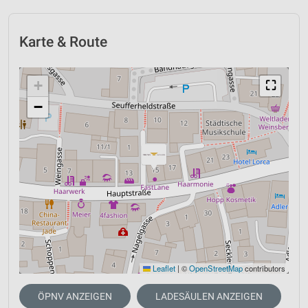
Karte & Route
+
⛶
−
Leaflet
|
©
OpenStreetMap
contributors
ÖPNV ANZEIGEN
LADESÄULEN ANZEIGEN