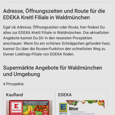
personalisierter Inhalte
Adresse, Öffnungszeiten und Route für die
Messung der Werbeleistung
EDEKA Kreitl Filiale in Waldmünchen
Messung der Performance von Inhalten
Egal ob Adresse, Öffnungszeiten oder Route, hier findest Du
alles zur EDEKA Kreitl Filiale in Waldmünchen. Die aktuellsten
Analyse von Zielgruppen durch Statistiken oder
Angebote kannst Du Dir in den neuesten Prospekten
Kombinationen von Daten aus verschiedenen
Quellen
anschauen. Wenn Du ein schönes Schnäppchen gefunden hast,
kannst Du über die Routen-Funktion den schnellsten Weg zu
Entwicklung und Verbesserung der Angebote
Deiner Lieblings-Filiale von EDEKA finden.
Verwendung reduzierter Daten zur Auswahl von
Supermärkte Angebote für Waldmünchen
Inhalten
und Umgebung
IAB-Besonderheiten:
4 Prospekte
Verwendung genauer Standortdaten
Kaufland
EDEKA
Geräte anhand von aktiv angeforderten
Informationen identifizieren
Nicht-IAB-Verarbeitungszwecke: