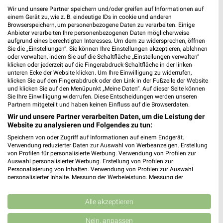
Filialen in der Umgebung
Wir und unsere Partner speichern und/oder greifen auf Informationen auf
einem Gerät zu, wie z. B. eindeutige IDs in cookie und anderen
3 Filialen
Browserspeichern, um personenbezogene Daten zu verarbeiten. Einige
Anbieter verarbeiten Ihre personenbezogenen Daten möglicherweise
aufgrund eines berechtigten Interesses. Um dem zu widersprechen, öffnen
EDEKA Waldmünchen
Sie die „Einstellungen“. Sie können Ihre Einstellungen akzeptieren, ablehnen
oder verwalten, indem Sie auf die Schaltfläche „Einstellungen verwalten“
Heinrich-Eiber-Straße 7-9
klicken oder jederzeit auf die Fingerabdruck-Schaltfläche in der linken
93449 Waldmünchen
unteren Ecke der Website klicken. Um Ihre Einwilligung zu widerrufen,
❯
klicken Sie auf den Fingerabdruck oder den Link in der Fußzeile der Website
Heute 07:00 - 20:00 Uhr |
Geschlossen
und klicken Sie auf den Menüpunkt „Meine Daten“. Auf dieser Seite können
Sie Ihre Einwilligung widerrufen. Diese Entscheidungen werden unseren
0,68 km • Angebote: 1 Prospekt
Partnern mitgeteilt und haben keinen Einfluss auf die Browserdaten.
Wir und unsere Partner verarbeiten Daten, um die Leistung der
Website zu analysieren und Folgendes zu tun:
EDEKA Babl Treffelstein
Speichern von oder Zugriff auf Informationen auf einem Endgerät.
Hauptstraße 7
Verwendung reduzierter Daten zur Auswahl von Werbeanzeigen. Erstellung
von Profilen für personalisierte Werbung. Verwendung von Profilen zur
93492 Treffelstein
❯
Auswahl personalisierter Werbung. Erstellung von Profilen zur
Personalisierung von Inhalten. Verwendung von Profilen zur Auswahl
Heute 06:30 - 18:00 Uhr |
Geschlossen
personalisierter Inhalte. Messung der Werbeleistung. Messung der
Performance von Inhalten. Analyse von Zielgruppen durch Statistiken oder
8,24 km
Kombinationen von Daten aus verschiedenen Quellen. Entwicklung und
Verbesserung der Angebote. Verwendung reduzierter Daten zur Auswahl
Alle akzeptieren
von Inhalten.
EDEKA Scherr Tiefenbach
Daten können außerhalb der Europäischen Union weitergegeben und in die
Nein, anpassen