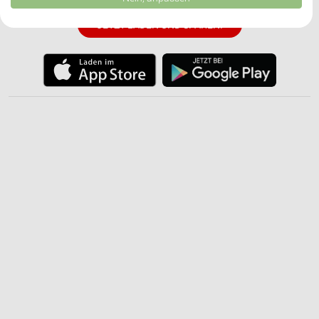
USA gesendet werden.
Ihre Einwilligung und die cookie Richtlinie gelten ausschließlich für diese
JETZT LADEN UND SPAREN!
Website/App.
Partnerliste anzeigen (1 IAB-Anbieter)
Wir nutzen Ihre Daten für folgende Zwecke:
IAB-Verarbeitungszwecke:
Speichern von oder Zugriff auf Informationen
auf einem Endgerät
Verwendung reduzierter Daten zur Auswahl von
Werbeanzeigen
Erstellung von Profilen für personalisierte
Werbung
Verwendung von Profilen zur Auswahl
personalisierter Werbung
Erstellung von Profilen zur Personalisierung
von Inhalten
Verwendung von Profilen zur Auswahl