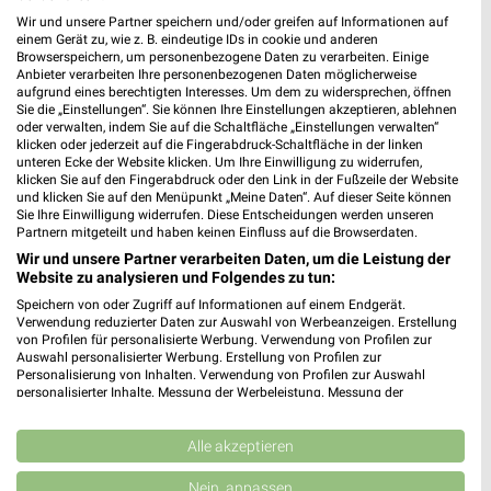
Wir und unsere Partner speichern und/oder greifen auf Informationen auf
einem Gerät zu, wie z. B. eindeutige IDs in cookie und anderen
Browserspeichern, um personenbezogene Daten zu verarbeiten. Einige
Anbieter verarbeiten Ihre personenbezogenen Daten möglicherweise
aufgrund eines berechtigten Interesses. Um dem zu widersprechen, öffnen
Sie die „Einstellungen“. Sie können Ihre Einstellungen akzeptieren, ablehnen
oder verwalten, indem Sie auf die Schaltfläche „Einstellungen verwalten“
klicken oder jederzeit auf die Fingerabdruck-Schaltfläche in der linken
MEHR PROSPEKTE
unteren Ecke der Website klicken. Um Ihre Einwilligung zu widerrufen,
klicken Sie auf den Fingerabdruck oder den Link in der Fußzeile der Website
und klicken Sie auf den Menüpunkt „Meine Daten“. Auf dieser Seite können
Sie Ihre Einwilligung widerrufen. Diese Entscheidungen werden unseren
Partnern mitgeteilt und haben keinen Einfluss auf die Browserdaten.
Wir und unsere Partner verarbeiten Daten, um die Leistung der
Website zu analysieren und Folgendes zu tun:
weekli - Prospekte & Angebote App
Speichern von oder Zugriff auf Informationen auf einem Endgerät.
Verwendung reduzierter Daten zur Auswahl von Werbeanzeigen. Erstellung
Alle EDEKA Angebote immer griffbereit – mit der kostenlosen
von Profilen für personalisierte Werbung. Verwendung von Profilen zur
Auswahl personalisierter Werbung. Erstellung von Profilen zur
weekli App für iOS & Android.
Personalisierung von Inhalten. Verwendung von Profilen zur Auswahl
personalisierter Inhalte. Messung der Werbeleistung. Messung der
✔
Standortgenaue Angebote
Performance von Inhalten. Analyse von Zielgruppen durch Statistiken oder
✔
Folge deinem Lieblingshändler
Kombinationen von Daten aus verschiedenen Quellen. Entwicklung und
Verbesserung der Angebote. Verwendung reduzierter Daten zur Auswahl
Alle akzeptieren
✔
Push-Benachrichtigungen bei neuen Prospekten
von Inhalten.
✔
Einkaufsliste - Einkauf stressfrei planen
Daten können außerhalb der Europäischen Union weitergegeben und in die
Nein, anpassen