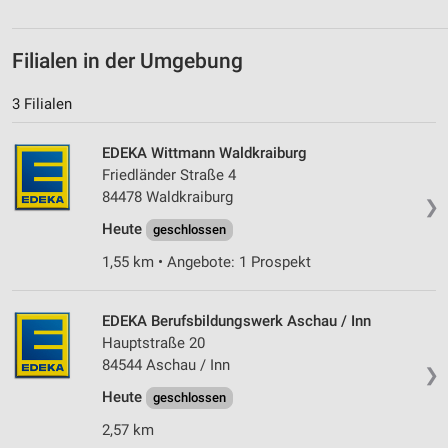
personalisierter Inhalte
Messung der Werbeleistung
Filialen in der Umgebung
Messung der Performance von Inhalten
3 Filialen
Analyse von Zielgruppen durch Statistiken oder
Kombinationen von Daten aus verschiedenen
EDEKA Wittmann Waldkraiburg
Quellen
Friedländer Straße 4
84478 Waldkraiburg
❯
Entwicklung und Verbesserung der Angebote
Heute
geschlossen
Verwendung reduzierter Daten zur Auswahl von
1,55 km • Angebote: 1 Prospekt
Inhalten
IAB-Besonderheiten:
EDEKA Berufsbildungswerk Aschau / Inn
Verwendung genauer Standortdaten
Hauptstraße 20
84544 Aschau / Inn
Geräte anhand von aktiv angeforderten
❯
Informationen identifizieren
Heute
geschlossen
Nicht-IAB-Verarbeitungszwecke:
2,57 km