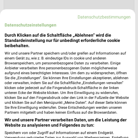
Datenschutzbestimmungen
ALDI SÜD Prospekt für Viernheim ab Sa.
Datenschutzeinstellungen
den 01.08.
Durch Klicken auf die Schaltfläche „Ablehnen“ wird die
Reisemagazin August 2026
Standardeinstellung nur für unbedingt erforderliche cookie
Gültig von 01. Aug. bis 31. Aug.
beibehalten.
Wir und unsere Partner speichern und/oder greifen auf Informationen auf
📅
Kalendereintrag erstellen
einem Gerät zu, wie z. B. eindeutige IDs in cookie und anderen
Browserspeichern, um personenbezogene Daten zu verarbeiten. Einige
Anbieter verarbeiten Ihre personenbezogenen Daten möglicherweise
PROSPEKT BLÄTTERN
aufgrund eines berechtigten Interesses. Um dem zu widersprechen, öffnen
Sie die „Einstellungen“. Sie können Ihre Einstellungen akzeptieren, ablehnen
oder verwalten, indem Sie auf die Schaltfläche „Einstellungen verwalten“
klicken oder jederzeit auf die Fingerabdruck-Schaltfläche in der linken
unteren Ecke der Website klicken. Um Ihre Einwilligung zu widerrufen,
klicken Sie auf den Fingerabdruck oder den Link in der Fußzeile der Website
URLAUB & REISEN
BIO
HANDY & SMARTPHONE
ANGEBOTE 
und klicken Sie auf den Menüpunkt „Meine Daten“. Auf dieser Seite können
Sie Ihre Einwilligung widerrufen. Diese Entscheidungen werden unseren
Partnern mitgeteilt und haben keinen Einfluss auf die Browserdaten.
Wir und unsere Partner verarbeiten Daten, um die Leistung der
Website zu analysieren und Folgendes zu tun:
Speichern von oder Zugriff auf Informationen auf einem Endgerät.
Verwendung reduzierter Daten zur Auswahl von Werbeanzeigen. Erstellung