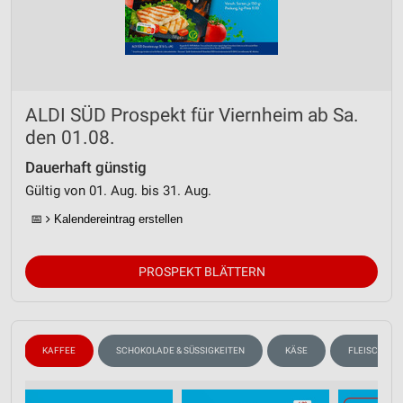
ALDI SÜD Prospekt für Viernheim ab Sa.
den 01.08.
Dauerhaft günstig
Gültig von 01. Aug. bis 31. Aug.
📅
Kalendereintrag erstellen
PROSPEKT BLÄTTERN
N
KAFFEE
SCHOKOLADE & SÜSSIGKEITEN
KÄSE
FLEISCH & W