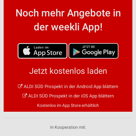
Noch mehr Angebote in
der weekli App!
Jetzt kostenlos laden
ALDI SÜD Prospekt in der Android App blättern
ALDI SÜD Prospekt in der iOS App blättern
Kostenlos im App Store erhältlich
In Kooperation mit: