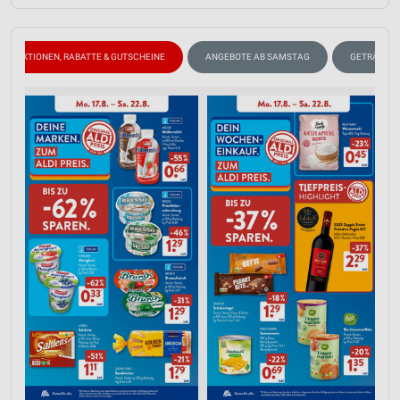
IAB-Besonderheiten:
Verwendung genauer Standortdaten
AKTIONEN, RABATTE & GUTSCHEINE
ANGEBOTE AB SAMSTAG
GETRÄNKE
Geräte anhand von aktiv angeforderten
Informationen identifizieren
Nicht-IAB-Verarbeitungszwecke:
Notwendig
Performance
Funktional
Werbung