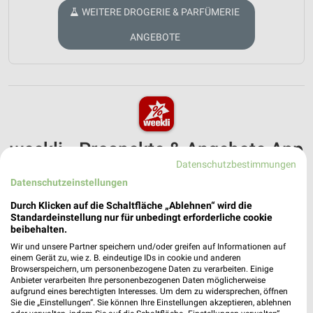
WEITERE DROGERIE & PARFÜMERIE
ANGEBOTE
weekli - Prospekte & Angebote App
Datenschutzbestimmungen
Alle Douglas Angebote immer griffbereit – mit der kostenlosen
Datenschutzeinstellungen
weekli App für iOS & Android.
Durch Klicken auf die Schaltfläche „Ablehnen“ wird die
✔
Standortgenaue Angebote
Standardeinstellung nur für unbedingt erforderliche cookie
beibehalten.
✔
Folge deinem Lieblingshändler
✔
Push-Benachrichtigungen bei neuen Prospekten
Wir und unsere Partner speichern und/oder greifen auf Informationen auf
einem Gerät zu, wie z. B. eindeutige IDs in cookie und anderen
✔
Einkaufsliste - Einkauf stressfrei planen
Browserspeichern, um personenbezogene Daten zu verarbeiten. Einige
Anbieter verarbeiten Ihre personenbezogenen Daten möglicherweise
aufgrund eines berechtigten Interesses. Um dem zu widersprechen, öffnen
JETZT LADEN UND SPAREN!
Sie die „Einstellungen“. Sie können Ihre Einstellungen akzeptieren, ablehnen