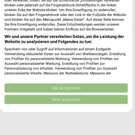
oder verwalten, indem Sie auf die Schaltfläche „Einstellungen verwalten“
klicken oder jederzeit auf die Fingerabdruck-Schaltfläche in der linken
unteren Ecke der Website klicken. Um Ihre Einwilligung zu widerrufen,
klicken Sie auf den Fingerabdruck oder den Link in der Fußzeile der Website
und klicken Sie auf den Menüpunkt „Meine Daten“. Auf dieser Seite können
Sie Ihre Einwilligung widerrufen. Diese Entscheidungen werden unseren
Partnern mitgeteilt und haben keinen Einfluss auf die Browserdaten.
Filialen in der Umgebung
Wir und unsere Partner verarbeiten Daten, um die Leistung der
Website zu analysieren und Folgendes zu tun:
1 Filiale
Speichern von oder Zugriff auf Informationen auf einem Endgerät.
Verwendung reduzierter Daten zur Auswahl von Werbeanzeigen. Erstellung
von Profilen für personalisierte Werbung. Verwendung von Profilen zur
Douglas Cloppenburg
Auswahl personalisierter Werbung. Erstellung von Profilen zur
Personalisierung von Inhalten. Verwendung von Profilen zur Auswahl
Langestraße 27
personalisierter Inhalte. Messung der Werbeleistung. Messung der
49661 Cloppenburg
❯
Performance von Inhalten. Analyse von Zielgruppen durch Statistiken oder
Kombinationen von Daten aus verschiedenen Quellen. Entwicklung und
Heute 09:30 - 18:00 Uhr |
Geöffnet
Verbesserung der Angebote. Verwendung reduzierter Daten zur Auswahl
Alle akzeptieren
von Inhalten.
20,99 km
Daten können außerhalb der Europäischen Union weitergegeben und in die
Nein, anpassen
USA gesendet werden.
Ihre Einwilligung und die cookie Richtlinie gelten ausschließlich für diese
Website/App.
Partnerliste anzeigen (1 IAB-Anbieter)
Wir nutzen Ihre Daten für folgende Zwecke: