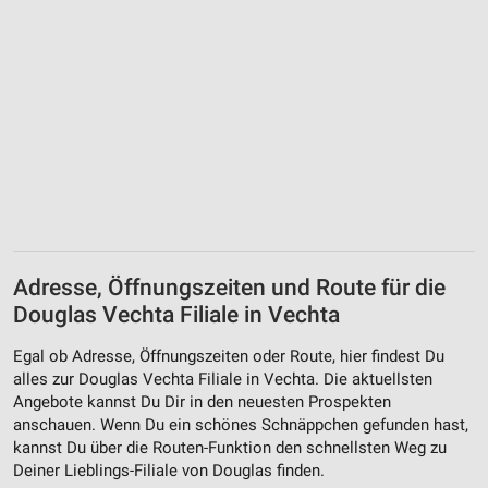
IAB-Verarbeitungszwecke:
Speichern von oder Zugriff auf Informationen
auf einem Endgerät
Verwendung reduzierter Daten zur Auswahl von
Werbeanzeigen
Erstellung von Profilen für personalisierte
Werbung
Verwendung von Profilen zur Auswahl
personalisierter Werbung
Adresse, Öffnungszeiten und Route für die
Erstellung von Profilen zur Personalisierung
von Inhalten
Douglas Vechta Filiale in Vechta
Verwendung von Profilen zur Auswahl
Egal ob Adresse, Öffnungszeiten oder Route, hier findest Du
personalisierter Inhalte
alles zur Douglas Vechta Filiale in Vechta. Die aktuellsten
Angebote kannst Du Dir in den neuesten Prospekten
Messung der Werbeleistung
anschauen. Wenn Du ein schönes Schnäppchen gefunden hast,
kannst Du über die Routen-Funktion den schnellsten Weg zu
Messung der Performance von Inhalten
Deiner Lieblings-Filiale von Douglas finden.