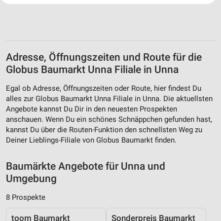
Website/App.
Partnerliste anzeigen (1 IAB-Anbieter)
Wir nutzen Ihre Daten für folgende Zwecke:
IAB-Verarbeitungszwecke:
Adresse, Öffnungszeiten und Route für die
Speichern von oder Zugriff auf Informationen
auf einem Endgerät
Globus Baumarkt Unna Filiale in Unna
Verwendung reduzierter Daten zur Auswahl von
Egal ob Adresse, Öffnungszeiten oder Route, hier findest Du
Werbeanzeigen
alles zur Globus Baumarkt Unna Filiale in Unna. Die aktuellsten
Angebote kannst Du Dir in den neuesten Prospekten
Erstellung von Profilen für personalisierte
anschauen. Wenn Du ein schönes Schnäppchen gefunden hast,
Werbung
kannst Du über die Routen-Funktion den schnellsten Weg zu
Deiner Lieblings-Filiale von Globus Baumarkt finden.
Verwendung von Profilen zur Auswahl
personalisierter Werbung
Baumärkte Angebote für Unna und
Erstellung von Profilen zur Personalisierung
Umgebung
von Inhalten
8 Prospekte
Verwendung von Profilen zur Auswahl
personalisierter Inhalte
toom Baumarkt
Sonderpreis Baumarkt