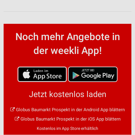
Noch mehr Angebote in
der weekli App!
Jetzt kostenlos laden
Globus Baumarkt Prospekt in der Android App blättern
Globus Baumarkt Prospekt in der iOS App blättern
Kostenlos im App Store erhältlich