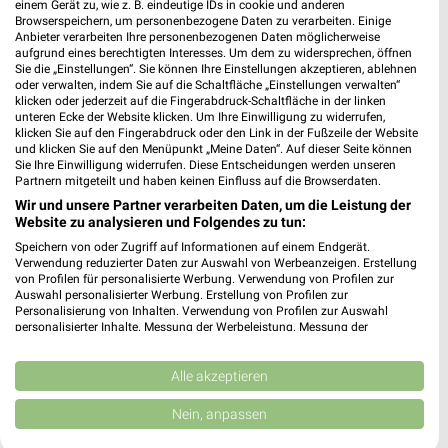
40,94 km
einem Gerät zu, wie z. B. eindeutige IDs in cookie und anderen
Browserspeichern, um personenbezogene Daten zu verarbeiten. Einige
Anbieter verarbeiten Ihre personenbezogenen Daten möglicherweise
aufgrund eines berechtigten Interesses. Um dem zu widersprechen, öffnen
Globus Baumarkt Lippstadt
Sie die „Einstellungen“. Sie können Ihre Einstellungen akzeptieren, ablehnen
Am Mondschein 24
oder verwalten, indem Sie auf die Schaltfläche „Einstellungen verwalten“
klicken oder jederzeit auf die Fingerabdruck-Schaltfläche in der linken
59557 Lippstadt
❯
unteren Ecke der Website klicken. Um Ihre Einwilligung zu widerrufen,
klicken Sie auf den Fingerabdruck oder den Link in der Fußzeile der Website
Heute 08:00 - 20:00 Uhr |
Geschlossen
und klicken Sie auf den Menüpunkt „Meine Daten“. Auf dieser Seite können
Sie Ihre Einwilligung widerrufen. Diese Entscheidungen werden unseren
50,91 km
Partnern mitgeteilt und haben keinen Einfluss auf die Browserdaten.
Wir und unsere Partner verarbeiten Daten, um die Leistung der
Website zu analysieren und Folgendes zu tun:
Speichern von oder Zugriff auf Informationen auf einem Endgerät.
Verwendung reduzierter Daten zur Auswahl von Werbeanzeigen. Erstellung
von Profilen für personalisierte Werbung. Verwendung von Profilen zur
Auswahl personalisierter Werbung. Erstellung von Profilen zur
Personalisierung von Inhalten. Verwendung von Profilen zur Auswahl
personalisierter Inhalte. Messung der Werbeleistung. Messung der
Performance von Inhalten. Analyse von Zielgruppen durch Statistiken oder
Kombinationen von Daten aus verschiedenen Quellen. Entwicklung und
Verbesserung der Angebote. Verwendung reduzierter Daten zur Auswahl
Alle akzeptieren
von Inhalten.
Daten können außerhalb der Europäischen Union weitergegeben und in die
Nein, anpassen
USA gesendet werden.
Ihre Einwilligung und die cookie Richtlinie gelten ausschließlich für diese