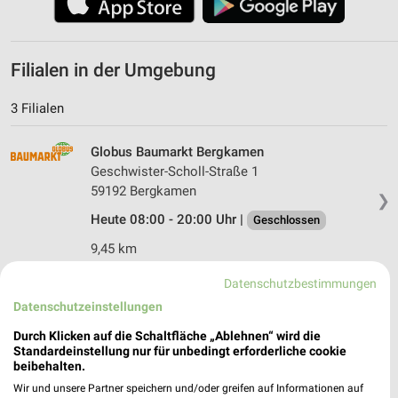
Filialen in der Umgebung
3 Filialen
Globus Baumarkt Bergkamen
Geschwister-Scholl-Straße 1
59192 Bergkamen
❯
Heute 08:00 - 20:00 Uhr |
Geschlossen
9,45 km
Datenschutzbestimmungen
Globus Baumarkt Marl
Datenschutzeinstellungen
Karl-Breuing-Straße 15
Durch Klicken auf die Schaltfläche „Ablehnen“ wird die
45770 Marl
❯
Standardeinstellung nur für unbedingt erforderliche cookie
beibehalten.
Heute 08:00 - 20:00 Uhr |
Geschlossen
Wir und unsere Partner speichern und/oder greifen auf Informationen auf