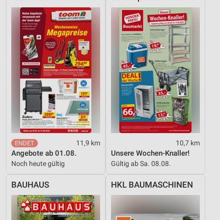
Messung der Werbeleistung
Messung der Performance von Inhalten
Analyse von Zielgruppen durch Statistiken oder
Kombinationen von Daten aus verschiedenen
Quellen
Entwicklung und Verbesserung der Angebote
Verwendung reduzierter Daten zur Auswahl von
Inhalten
IAB-Besonderheiten:
11,9 km
10,7 km
Verwendung genauer Standortdaten
Angebote ab 01.08.
Unsere Wochen-Knaller!
Noch heute gültig
Gültig ab Sa. 08.08.
Geräte anhand von aktiv angeforderten
Informationen identifizieren
BAUHAUS
HKL BAUMASCHINEN
Nicht-IAB-Verarbeitungszwecke:
Notwendig