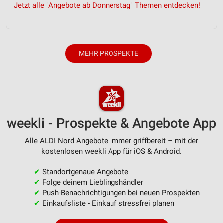
Inhalten
Jetzt alle "Angebote ab Donnerstag" Themen entdecken!
IAB-Besonderheiten:
Verwendung genauer Standortdaten
MEHR PROSPEKTE
Geräte anhand von aktiv angeforderten
Informationen identifizieren
Nicht-IAB-Verarbeitungszwecke:
Notwendig
Performance
weekli - Prospekte & Angebote App
Funktional
Alle ALDI Nord Angebote immer griffbereit – mit der
kostenlosen weekli App für iOS & Android.
Werbung
✔
Standortgenaue Angebote
✔
Folge deinem Lieblingshändler
✔
Push-Benachrichtigungen bei neuen Prospekten
✔
Einkaufsliste - Einkauf stressfrei planen