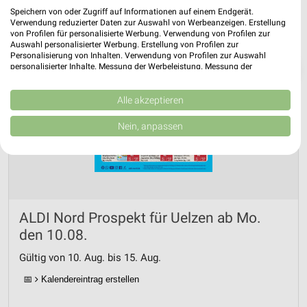
Speichern von oder Zugriff auf Informationen auf einem Endgerät.
Verwendung reduzierter Daten zur Auswahl von Werbeanzeigen. Erstellung
von Profilen für personalisierte Werbung. Verwendung von Profilen zur
Auswahl personalisierter Werbung. Erstellung von Profilen zur
Personalisierung von Inhalten. Verwendung von Profilen zur Auswahl
❯
personalisierter Inhalte. Messung der Werbeleistung. Messung der
Performance von Inhalten. Analyse von Zielgruppen durch Statistiken oder
Kombinationen von Daten aus verschiedenen Quellen. Entwicklung und
Verbesserung der Angebote. Verwendung reduzierter Daten zur Auswahl
Alle akzeptieren
von Inhalten.
Daten können außerhalb der Europäischen Union weitergegeben und in die
Nein, anpassen
USA gesendet werden.
Ihre Einwilligung und die cookie Richtlinie gelten ausschließlich für diese
Website/App.
Partnerliste anzeigen (1 IAB-Anbieter)
Wir nutzen Ihre Daten für folgende Zwecke:
IAB-Verarbeitungszwecke:
ALDI Nord Prospekt für Uelzen ab Mo.
Speichern von oder Zugriff auf Informationen
den 10.08.
auf einem Endgerät
Gültig von 10. Aug. bis 15. Aug.
Verwendung reduzierter Daten zur Auswahl von
📅
Kalendereintrag erstellen
Werbeanzeigen