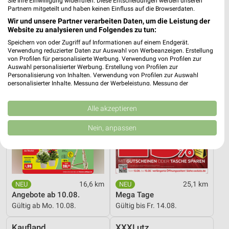
Sie Ihre Einwilligung widerrufen. Diese Entscheidungen werden unseren
Partnern mitgeteilt und haben keinen Einfluss auf die Browserdaten.
Gültig bis Fr. 14.08.
Gültig bis Fr. 14.08.
Wir und unsere Partner verarbeiten Daten, um die Leistung der
Website zu analysieren und Folgendes zu tun:
Thomas Philipps
XXXLutz
Speichern von oder Zugriff auf Informationen auf einem Endgerät.
Verwendung reduzierter Daten zur Auswahl von Werbeanzeigen. Erstellung
von Profilen für personalisierte Werbung. Verwendung von Profilen zur
Auswahl personalisierter Werbung. Erstellung von Profilen zur
Personalisierung von Inhalten. Verwendung von Profilen zur Auswahl
personalisierter Inhalte. Messung der Werbeleistung. Messung der
Performance von Inhalten. Analyse von Zielgruppen durch Statistiken oder
Kombinationen von Daten aus verschiedenen Quellen. Entwicklung und
Verbesserung der Angebote. Verwendung reduzierter Daten zur Auswahl
Alle akzeptieren
von Inhalten.
Daten können außerhalb der Europäischen Union weitergegeben und in die
Nein, anpassen
USA gesendet werden.
Ihre Einwilligung und die cookie Richtlinie gelten ausschließlich für diese
Website/App.
Partnerliste anzeigen (1 IAB-Anbieter)
Wir nutzen Ihre Daten für folgende Zwecke:
16,6 km
25,1 km
IAB-Verarbeitungszwecke:
Angebote ab 10.08.
Mega Tage
Gültig ab Mo. 10.08.
Gültig bis Fr. 14.08.
Speichern von oder Zugriff auf Informationen
auf einem Endgerät
Kaufland
XXXLutz