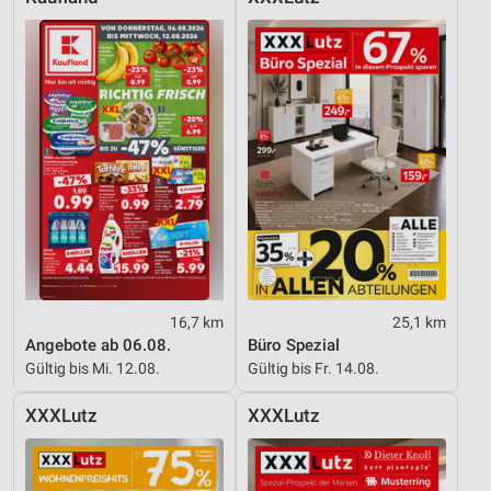
Verwendung reduzierter Daten zur Auswahl von
Werbeanzeigen
Erstellung von Profilen für personalisierte
Werbung
Verwendung von Profilen zur Auswahl
personalisierter Werbung
Erstellung von Profilen zur Personalisierung
von Inhalten
Verwendung von Profilen zur Auswahl
personalisierter Inhalte
16,7 km
25,1 km
Messung der Werbeleistung
Angebote ab 06.08.
Büro Spezial
Gültig bis Mi. 12.08.
Gültig bis Fr. 14.08.
Messung der Performance von Inhalten
XXXLutz
XXXLutz
Analyse von Zielgruppen durch Statistiken oder
Kombinationen von Daten aus verschiedenen
Quellen