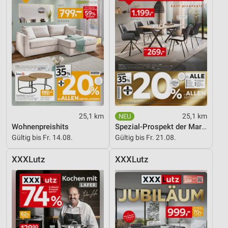
Entwicklung und Verbesserung der Angebote
Verwendung reduzierter Daten zur Auswahl von
Inhalten
IAB-Besonderheiten:
Verwendung genauer Standortdaten
Geräte anhand von aktiv angeforderten
Informationen identifizieren
Nicht-IAB-Verarbeitungszwecke:
25,1 km
25,1 km
Wohnenpreishits
Spezial-Prospekt der Marken
Notwendig
Gültig bis Fr. 14.08.
Gültig bis Fr. 21.08.
Performance
XXXLutz
XXXLutz
Funktional
Werbung