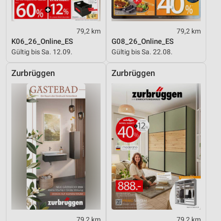
Geräte anhand von aktiv angeforderten
Informationen identifizieren
79,2 km
79,2 km
K06_26_Online_ES
G08_26_Online_ES
Nicht-IAB-Verarbeitungszwecke:
Gültig bis Sa. 12.09.
Gültig bis Sa. 22.08.
Notwendig
Zurbrüggen
Zurbrüggen
Performance
Funktional
Werbung
79,2 km
79,2 km