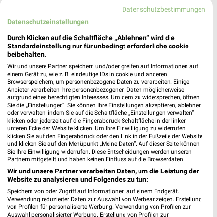
Datenschutzbestimmungen
Datenschutzeinstellungen
Durch Klicken auf die Schaltfläche „Ablehnen“ wird die
Standardeinstellung nur für unbedingt erforderliche cookie
beibehalten.
Wir und unsere Partner speichern und/oder greifen auf Informationen auf
einem Gerät zu, wie z. B. eindeutige IDs in cookie und anderen
Browserspeichern, um personenbezogene Daten zu verarbeiten. Einige
Anbieter verarbeiten Ihre personenbezogenen Daten möglicherweise
aufgrund eines berechtigten Interesses. Um dem zu widersprechen, öffnen
Sie die „Einstellungen“. Sie können Ihre Einstellungen akzeptieren, ablehnen
oder verwalten, indem Sie auf die Schaltfläche „Einstellungen verwalten“
klicken oder jederzeit auf die Fingerabdruck-Schaltfläche in der linken
79,2 km
57,1 km
unteren Ecke der Website klicken. Um Ihre Einwilligung zu widerrufen,
O_KLM_Kuechenbloecke_01_26_ES
Wohnenpreishits
klicken Sie auf den Fingerabdruck oder den Link in der Fußzeile der Website
und klicken Sie auf den Menüpunkt „Meine Daten“. Auf dieser Seite können
Gültig bis So. 16.08.
Gültig bis Fr. 14.08.
Sie Ihre Einwilligung widerrufen. Diese Entscheidungen werden unseren
Partnern mitgeteilt und haben keinen Einfluss auf die Browserdaten.
XXXLutz
Zurbrüggen
Wir und unsere Partner verarbeiten Daten, um die Leistung der
Website zu analysieren und Folgendes zu tun:
Speichern von oder Zugriff auf Informationen auf einem Endgerät.
Verwendung reduzierter Daten zur Auswahl von Werbeanzeigen. Erstellung
von Profilen für personalisierte Werbung. Verwendung von Profilen zur
Auswahl personalisierter Werbung. Erstellung von Profilen zur