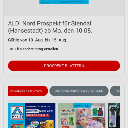
Analyse von Zielgruppen durch Statistiken oder
Kombinationen von Daten aus verschiedenen
Quellen
ALDI Nord Prospekt für Stendal
Entwicklung und Verbesserung der Angebote
(Hansestadt) ab Mo. den 10.08.
Gültig von 10. Aug. bis 15. Aug.
Verwendung reduzierter Daten zur Auswahl von
Inhalten
📅
Kalendereintrag erstellen
IAB-Besonderheiten:
Verwendung genauer Standortdaten
PROSPEKT BLÄTTERN
Geräte anhand von aktiv angeforderten
Informationen identifizieren
Nicht-IAB-Verarbeitungszwecke:
ANGEBOTE AB MONTAG
AKTIONEN, RABATTE & GUTSCHEINE
HERBST
Notwendig
Performance
Funktional