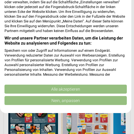
oder verwalten, indem Sie auf die Schaltfläche „Einstellungen verwalten“
klicken oder jederzeit auf die Fingerabdruck-Schaltfläche in der linken
unteren Ecke der Website klicken. Um Ihre Einwilligung zu widerrufen,
klicken Sie auf den Fingerabdruck oder den Link in der Fußzeile der Website
PROSPEKT BLÄTTERN
und klicken Sie auf den Menüpunkt „Meine Daten“. Auf dieser Seite können
Sie Ihre Einwilligung widerrufen. Diese Entscheidungen werden unseren
Partnern mitgeteilt und haben keinen Einfluss auf die Browserdaten.
Wir und unsere Partner verarbeiten Daten, um die Leistung der
Website zu analysieren und Folgendes zu tun:
FLEISCH & WURST
AKTIONEN, RABATTE & GUTSCHEINE
HERBSTKÜCHE
Speichern von oder Zugriff auf Informationen auf einem Endgerät.
Verwendung reduzierter Daten zur Auswahl von Werbeanzeigen. Erstellung
von Profilen für personalisierte Werbung. Verwendung von Profilen zur
Auswahl personalisierter Werbung. Erstellung von Profilen zur
Personalisierung von Inhalten. Verwendung von Profilen zur Auswahl
personalisierter Inhalte. Messung der Werbeleistung. Messung der
Performance von Inhalten. Analyse von Zielgruppen durch Statistiken oder
Kombinationen von Daten aus verschiedenen Quellen. Entwicklung und
Verbesserung der Angebote. Verwendung reduzierter Daten zur Auswahl
Alle akzeptieren
von Inhalten.
Daten können außerhalb der Europäischen Union weitergegeben und in die
Nein, anpassen
USA gesendet werden.
Ihre Einwilligung und die cookie Richtlinie gelten ausschließlich für diese
Website/App.
Partnerliste anzeigen (1 IAB-Anbieter)
Wir nutzen Ihre Daten für folgende Zwecke: