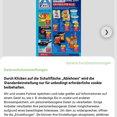
❯
Datenschutzbestimmungen
Datenschutzeinstellungen
Durch Klicken auf die Schaltfläche „Ablehnen“ wird die
Standardeinstellung nur für unbedingt erforderliche cookie
beibehalten.
ALDI Nord Prospekt für Stendal
Wir und unsere Partner speichern und/oder greifen auf Informationen auf
(Hansestadt) ab Mo. den 03.08.
einem Gerät zu, wie z. B. eindeutige IDs in cookie und anderen
Browserspeichern, um personenbezogene Daten zu verarbeiten. Einige
Gültig von 03. Aug. bis 08. Aug.
Anbieter verarbeiten Ihre personenbezogenen Daten möglicherweise
aufgrund eines berechtigten Interesses. Um dem zu widersprechen, öffnen
📅
Kalendereintrag erstellen
Sie die „Einstellungen“. Sie können Ihre Einstellungen akzeptieren, ablehnen