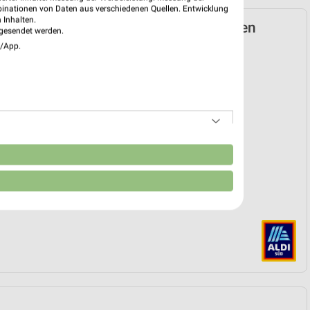
binationen von Daten aus verschiedenen Quellen. Entwicklung
 Inhalten.
D Prospekt für Stadtbergen ab Mo. den
gesendet werden.
e/App.
k
 09. Feb. bis 01. Sep.
reintrag erstellen
EKT BLÄTTERN
n