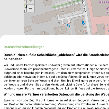
+
−
Datenschutzeinstellungen
Durch Klicken auf die Schaltfläche „Ablehnen“ wird die Standardeins
beibehalten.
Wir und unsere Partner speichern und/oder greifen auf Informationen auf einem G
Browserspeichern, um personenbezogene Daten zu verarbeiten. Einige Anbieter 
aufgrund eines berechtigten Interesses. Um dem zu widersprechen, öffnen Sie die 
ÖPNV ANZEIGEN
LADESÄULEN ANZEIGE
ablehnen oder verwalten, indem Sie auf die Schaltfläche „Einstellungen verwalten“
der linken unteren Ecke der Website klicken. Um Ihre Einwilligung zu widerrufen, 
der Website und klicken Sie auf den Menüpunkt „Meine Daten“. Auf dieser Seite k
werden unseren Partnern mitgeteilt und haben keinen Einfluss auf die Browserda
Aktuelle Angebote in dieser Filiale
Wir und unsere Partner verarbeiten Daten, um die Leistung der Webs
Anzahl Prospekte: 6
Speichern von oder Zugriff auf Informationen auf einem Endgerät. Verwendung 
von Profilen für personalisierte Werbung. Verwendung von Profilen zur Auswahl p
Letztes Prospektupdate: vor 6 Tagen
Personalisierung von Inhalten. Verwendung von Profilen zur Auswahl personalis