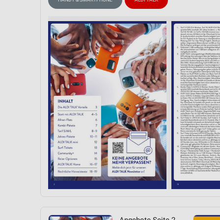
Messung der Performance von Inhalten
Analyse von Zielgruppen durch Statistiken oder Kombinationen 
Quellen
Entwicklung und Verbesserung der Angebote
Verwendung reduzierter Daten zur Auswahl von Inhalten
IAB-Besonderheiten:
Verwendung genauer Standortdaten
Geräte anhand von aktiv angeforderten Informationen identifizie
Nicht-IAB-Verarbeitungszwecke:
Notwendig
Performance
Funktional
Werbung