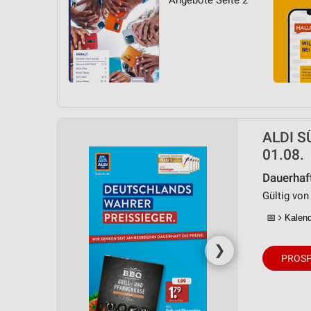
Angebote Seite 2
ALDI SÜ
01.08.
Dauerhaf
Gültig von
📅
Kalende
❯
PROSP