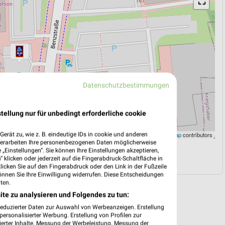
⛶
Datenschutzbestimmungen
tellung nur für unbedingt erforderliche cookie
Leaflet
|
©
OpenStreetMap
contributors
erät zu, wie z. B. eindeutige IDs in cookie und anderen
verarbeiten Ihre personenbezogenen Daten möglicherweise
„Einstellungen“. Sie können Ihre Einstellungen akzeptieren,
N
NAVIGATION MIT GOOGLE/IOS MAPS
 klicken oder jederzeit auf die Fingerabdruck-Schaltfläche in
klicken Sie auf den Fingerabdruck oder den Link in der Fußzeile
önnen Sie Ihre Einwilligung widerrufen. Diese Entscheidungen
ten.
ite zu analysieren und Folgendes zu tun:
reduzierter Daten zur Auswahl von Werbeanzeigen. Erstellung
ersonalisierter Werbung. Erstellung von Profilen zur
ierter Inhalte. Messung der Werbeleistung. Messung der