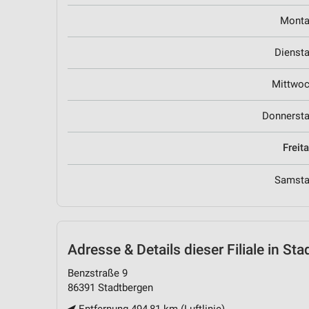
Mont
Dienst
Mittwo
Donnerst
Freit
Samst
Adresse & Details
dieser Filiale in St
Benzstraße 9
86391 Stadtbergen