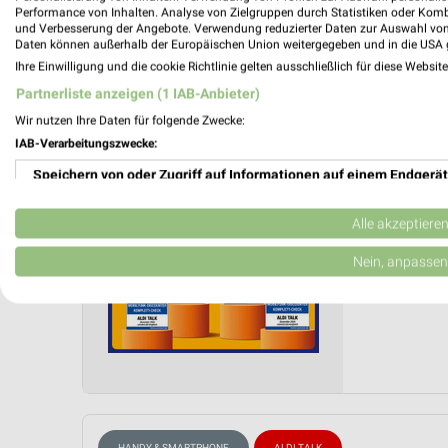
Performance von Inhalten. Analyse von Zielgruppen durch Statistiken oder Kom
und Verbesserung der Angebote. Verwendung reduzierter Daten zur Auswahl von
ALDI SÜ
Daten können außerhalb der Europäischen Union weitergegeben und in die USA 
09.02.
Ihre Einwilligung und die cookie Richtlinie gelten ausschließlich für diese Websit
Partnerliste anzeigen (1 IAB-Anbieter)
ALDI Tal
Wir nutzen Ihre Daten für folgende Zwecke:
Gültig von
IAB-Verarbeitungszwecke:
📅
Kalende
Speichern von oder Zugriff auf Informationen auf einem Endgerät
❯
PROSP
Verwendung reduzierter Daten zur Auswahl von Werbeanzeigen
Alle akzeptiere
Erstellung von Profilen für personalisierte Werbung
Nein, anpassen
Verwendung von Profilen zur Auswahl personalisierter Werbung
Erstellung von Profilen zur Personalisierung von Inhalten
Verwendung von Profilen zur Auswahl personalisierter Inhalte
Messung der Werbeleistung
HANDY & SMARTPHONE
ALDI TALK