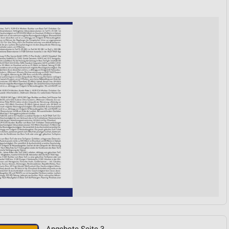
von Daten aus verschiedenen
ren