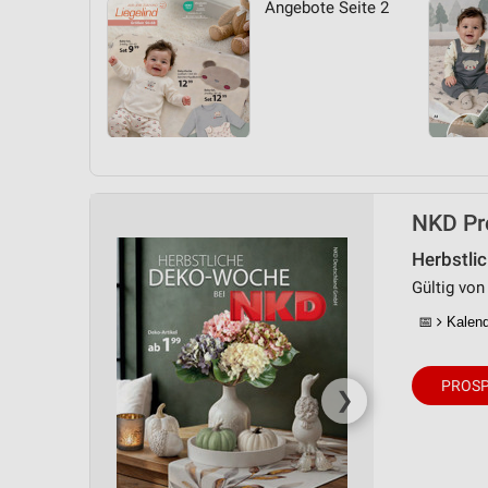
Angebote Seite 2
Messung der Performance von Inhalten
Analyse von Zielgruppen durch Statistiken oder Kombinationen 
Quellen
Entwicklung und Verbesserung der Angebote
Verwendung reduzierter Daten zur Auswahl von Inhalten
IAB-Besonderheiten:
NKD Pr
Verwendung genauer Standortdaten
Herbstli
Geräte anhand von aktiv angeforderten Informationen identifizie
Gültig von
Nicht-IAB-Verarbeitungszwecke:
📅
Kalende
Notwendig
PROSP
Performance
❯
Funktional
Werbung