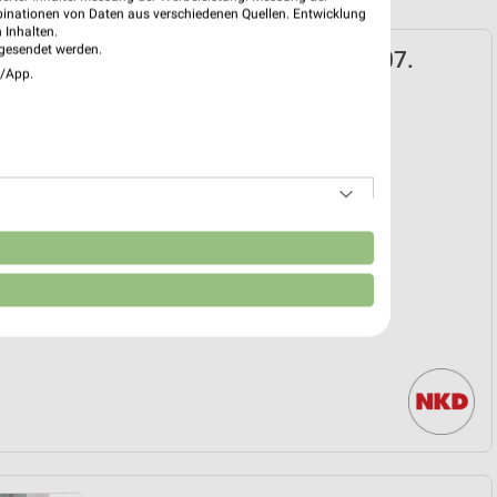
binationen von Daten aus verschiedenen Quellen. Entwicklung
 Inhalten.
gesendet werden.
ospekt für Sömmerda ab Mo. den 27.07.
e/App.
hn-Woche
27. Jul. bis 01. Okt.
reintrag erstellen
EKT BLÄTTERN
n