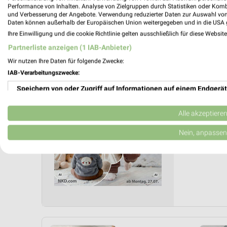
Performance von Inhalten. Analyse von Zielgruppen durch Statistiken oder Kom
und Verbesserung der Angebote. Verwendung reduzierter Daten zur Auswahl von
Daten können außerhalb der Europäischen Union weitergegeben und in die USA 
NKD Pr
Ihre Einwilligung und die cookie Richtlinie gelten ausschließlich für diese Websit
Milchza
Partnerliste anzeigen (1 IAB-Anbieter)
Gültig von 
Wir nutzen Ihre Daten für folgende Zwecke:
IAB-Verarbeitungszwecke:
📅
Kalende
Speichern von oder Zugriff auf Informationen auf einem Endgerät
PROSP
❯
Verwendung reduzierter Daten zur Auswahl von Werbeanzeigen
Alle akzeptiere
Erstellung von Profilen für personalisierte Werbung
Nein, anpassen
Verwendung von Profilen zur Auswahl personalisierter Werbung
Erstellung von Profilen zur Personalisierung von Inhalten
Verwendung von Profilen zur Auswahl personalisierter Inhalte
Messung der Werbeleistung