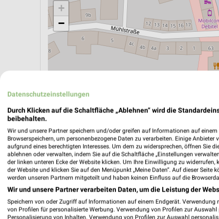
+
−
Datenschutzeinstellungen
Durch Klicken auf die Schaltfläche „Ablehnen“ wird die Standardeins
beibehalten.
Wir und unsere Partner speichern und/oder greifen auf Informationen auf einem G
Browserspeichern, um personenbezogene Daten zu verarbeiten. Einige Anbieter 
aufgrund eines berechtigten Interesses. Um dem zu widersprechen, öffnen Sie die 
ablehnen oder verwalten, indem Sie auf die Schaltfläche „Einstellungen verwalten“
ÖPNV ANZEIGEN
LADESÄULEN ANZEIGE
der linken unteren Ecke der Website klicken. Um Ihre Einwilligung zu widerrufen, 
der Website und klicken Sie auf den Menüpunkt „Meine Daten“. Auf dieser Seite k
werden unseren Partnern mitgeteilt und haben keinen Einfluss auf die Browserda
Wir und unsere Partner verarbeiten Daten, um die Leistung der Webs
Aktuelle Angebote in dieser Filiale
Speichern von oder Zugriff auf Informationen auf einem Endgerät. Verwendung 
Anzahl Prospekte: 2
von Profilen für personalisierte Werbung. Verwendung von Profilen zur Auswahl p
Personalisierung von Inhalten. Verwendung von Profilen zur Auswahl personalis
Letztes Prospektupdate: vor 10 Tagen