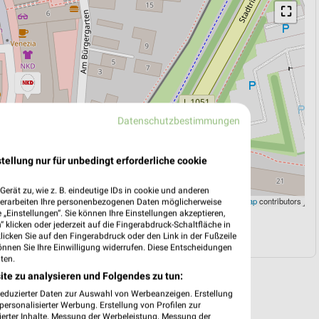
⛶
Datenschutzbestimmungen
tellung nur für unbedingt erforderliche cookie
erät zu, wie z. B. eindeutige IDs in cookie und anderen
Leaflet
|
©
OpenStreetMap
contributors
verarbeiten Ihre personenbezogenen Daten möglicherweise
„Einstellungen“. Sie können Ihre Einstellungen akzeptieren,
 klicken oder jederzeit auf die Fingerabdruck-Schaltfläche in
N
NAVIGATION MIT GOOGLE/IOS MAPS
klicken Sie auf den Fingerabdruck oder den Link in der Fußzeile
önnen Sie Ihre Einwilligung widerrufen. Diese Entscheidungen
ten.
ite zu analysieren und Folgendes zu tun:
reduzierter Daten zur Auswahl von Werbeanzeigen. Erstellung
ersonalisierter Werbung. Erstellung von Profilen zur
ierter Inhalte. Messung der Werbeleistung. Messung der