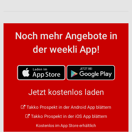
Noch mehr Angebote in
der weekli App!
Jetzt kostenlos laden
Takko Prospekt in der Android App blättern
Takko Prospekt in der iOS App blättern
Kostenlos im App Store erhältlich