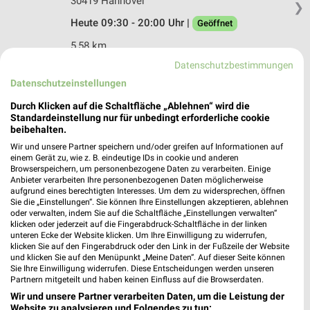
30419 Hannover
❯
Heute 09:30 - 20:00 Uhr |
Geöffnet
5,58 km
Datenschutzbestimmungen
Datenschutzeinstellungen
Takko Fashion Hannover
Göttinger Chaussee 103
Durch Klicken auf die Schaltfläche „Ablehnen“ wird die
30459 Hannover
Standardeinstellung nur für unbedingt erforderliche cookie
❯
beibehalten.
Heute 09:00 - 20:00 Uhr |
Geöffnet
Wir und unsere Partner speichern und/oder greifen auf Informationen auf
einem Gerät zu, wie z. B. eindeutige IDs in cookie und anderen
8,84 km
Browserspeichern, um personenbezogene Daten zu verarbeiten. Einige
Anbieter verarbeiten Ihre personenbezogenen Daten möglicherweise
aufgrund eines berechtigten Interesses. Um dem zu widersprechen, öffnen
Sie die „Einstellungen“. Sie können Ihre Einstellungen akzeptieren, ablehnen
oder verwalten, indem Sie auf die Schaltfläche „Einstellungen verwalten“
klicken oder jederzeit auf die Fingerabdruck-Schaltfläche in der linken
unteren Ecke der Website klicken. Um Ihre Einwilligung zu widerrufen,
klicken Sie auf den Fingerabdruck oder den Link in der Fußzeile der Website
und klicken Sie auf den Menüpunkt „Meine Daten“. Auf dieser Seite können
Sie Ihre Einwilligung widerrufen. Diese Entscheidungen werden unseren
Partnern mitgeteilt und haben keinen Einfluss auf die Browserdaten.
Wir und unsere Partner verarbeiten Daten, um die Leistung der
Website zu analysieren und Folgendes zu tun: