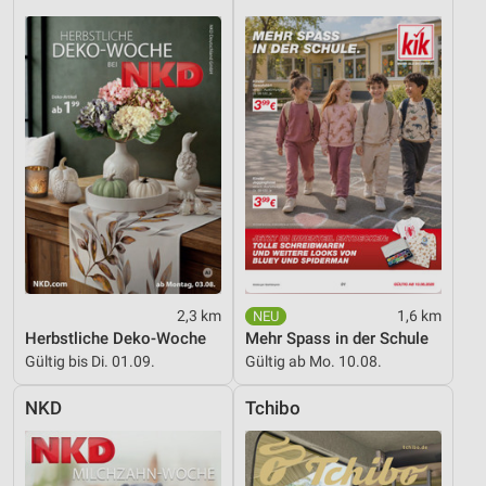
Inhalten
IAB-Besonderheiten:
Verwendung genauer Standortdaten
Geräte anhand von aktiv angeforderten
Informationen identifizieren
Nicht-IAB-Verarbeitungszwecke:
Notwendig
Performance
Funktional
2,3 km
1,6 km
Herbstliche Deko-Woche
Mehr Spass in der Schule
Werbung
Gültig bis Di. 01.09.
Gültig ab Mo. 10.08.
NKD
Tchibo