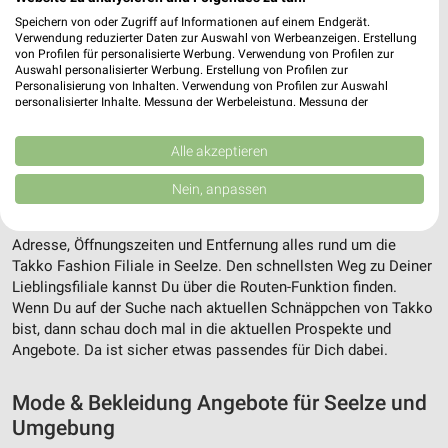
Speichern von oder Zugriff auf Informationen auf einem Endgerät.
Verwendung reduzierter Daten zur Auswahl von Werbeanzeigen. Erstellung
von Profilen für personalisierte Werbung. Verwendung von Profilen zur
Auswahl personalisierter Werbung. Erstellung von Profilen zur
Personalisierung von Inhalten. Verwendung von Profilen zur Auswahl
personalisierter Inhalte. Messung der Werbeleistung. Messung der
Performance von Inhalten. Analyse von Zielgruppen durch Statistiken oder
Kombinationen von Daten aus verschiedenen Quellen. Entwicklung und
Verbesserung der Angebote. Verwendung reduzierter Daten zur Auswahl
Alle akzeptieren
von Inhalten.
Adresse, Öffnungszeiten und Entfernung für
Daten können außerhalb der Europäischen Union weitergegeben und in die
Nein, anpassen
USA gesendet werden.
die Takko Fashion Filiale in Seelze
Ihre Einwilligung und die cookie Richtlinie gelten ausschließlich für diese
Website/App.
Adresse, Öffnungszeiten und Entfernung alles rund um die
Partnerliste anzeigen (1 IAB-Anbieter)
Takko Fashion Filiale in Seelze. Den schnellsten Weg zu Deiner
Lieblingsfiliale kannst Du über die Routen-Funktion finden.
Wir nutzen Ihre Daten für folgende Zwecke:
Wenn Du auf der Suche nach aktuellen Schnäppchen von Takko
IAB-Verarbeitungszwecke:
bist, dann schau doch mal in die aktuellen Prospekte und
Speichern von oder Zugriff auf Informationen
Angebote. Da ist sicher etwas passendes für Dich dabei.
auf einem Endgerät
Mode & Bekleidung Angebote für Seelze und
Verwendung reduzierter Daten zur Auswahl von
Werbeanzeigen
Umgebung