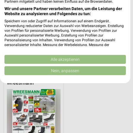
Partnern mitgeteilt und haben keinen Einfluss auf die Browserdaten.
Wir und unsere Partner verarbeiten Daten, um die Leistung der
Mäc-Geiz Angebote in Aschersleben
Website zu analysieren und Folgendes zu tun:
Aschersleben, Deutschland
❯
Speichern von oder Zugriff auf Informationen auf einem Endgerät.
Verwendung reduzierter Daten zur Auswahl von Werbeanzeigen. Erstellung
von Profilen für personalisierte Werbung. Verwendung von Profilen zur
157,92 km
Auswahl personalisierter Werbung. Erstellung von Profilen zur
Personalisierung von Inhalten. Verwendung von Profilen zur Auswahl
personalisierter Inhalte. Messung der Werbeleistung. Messung der
Performance von Inhalten. Analyse von Zielgruppen durch Statistiken oder
Sonderposten Angebote für Sangerhausen
Kombinationen von Daten aus verschiedenen Quellen. Entwicklung und
und Umgebung
Verbesserung der Angebote. Verwendung reduzierter Daten zur Auswahl
Alle akzeptieren
von Inhalten.
Daten können außerhalb der Europäischen Union weitergegeben und in die
1 Prospekt
Nein, anpassen
USA gesendet werden.
Ihre Einwilligung und die cookie Richtlinie gelten ausschließlich für diese
Wreesmann
Website/App.
Partnerliste anzeigen (1 IAB-Anbieter)
Wir nutzen Ihre Daten für folgende Zwecke:
IAB-Verarbeitungszwecke:
Speichern von oder Zugriff auf Informationen
auf einem Endgerät