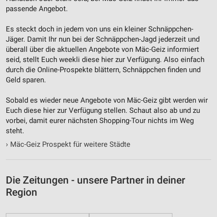
Entwicklung und Verbesserung der Angebote
passende Angebot.
Verwendung reduzierter Daten zur Auswahl von
Inhalten
Es steckt doch in jedem von uns ein kleiner Schnäppchen-
Jäger. Damit Ihr nun bei der Schnäppchen-Jagd jederzeit und
IAB-Besonderheiten:
überall über die aktuellen Angebote von Mäc-Geiz informiert
seid, stellt Euch weekli diese hier zur Verfügung. Also einfach
Verwendung genauer Standortdaten
durch die Online-Prospekte blättern, Schnäppchen finden und
Geräte anhand von aktiv angeforderten
Geld sparen.
Informationen identifizieren
Sobald es wieder neue Angebote von Mäc-Geiz gibt werden wir
Nicht-IAB-Verarbeitungszwecke:
Euch diese hier zur Verfügung stellen. Schaut also ab und zu
Notwendig
vorbei, damit eurer nächsten Shopping-Tour nichts im Weg
steht.
Performance
›
Mäc-Geiz Prospekt für weitere Städte
Funktional
Werbung
Die Zeitungen - unsere Partner in deiner
Region