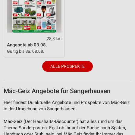
Verwendung reduzierter Daten zur Auswahl von
Werbeanzeigen
Erstellung von Profilen für personalisierte
Werbung
Verwendung von Profilen zur Auswahl
28,3 km
personalisierter Werbung
Angebote ab 03.08.
Gültig bis Sa. 08.08.
Erstellung von Profilen zur Personalisierung
von Inhalten
ALLE PROSPEKTE
Verwendung von Profilen zur Auswahl
personalisierter Inhalte
Messung der Werbeleistung
Mäc-Geiz Angebote für Sangerhausen
Messung der Performance von Inhalten
Hier findest Du aktuelle Angebote und Prospekte von Mäc-Geiz
in der Umgebung von Sangerhausen.
Analyse von Zielgruppen durch Statistiken oder
Kombinationen von Daten aus verschiedenen
Mäc-Geiz (Der Haushalts-Discounter) hat alles rund um das
Quellen
Thema Sonderposten. Egal ob Ihr auf der Suche nach Spaten,
Handtuch oder Stuhl seid, bei Mäc-Geiz findet Ihr immer das