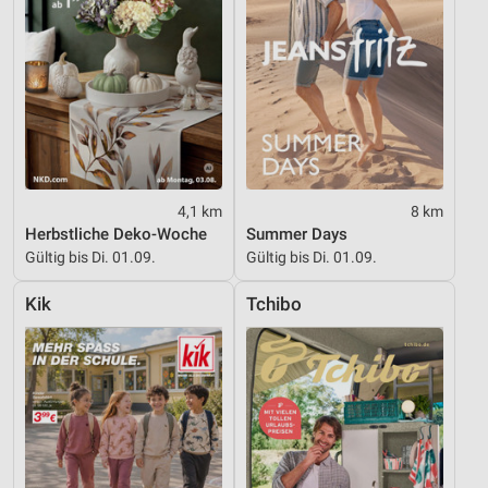
personalisierter Werbung
Erstellung von Profilen zur Personalisierung
von Inhalten
Verwendung von Profilen zur Auswahl
personalisierter Inhalte
Messung der Werbeleistung
4,1 km
8 km
Messung der Performance von Inhalten
Herbstliche Deko-Woche
Summer Days
Gültig bis Di. 01.09.
Gültig bis Di. 01.09.
Analyse von Zielgruppen durch Statistiken oder
Kombinationen von Daten aus verschiedenen
Quellen
Kik
Tchibo
Entwicklung und Verbesserung der Angebote
Verwendung reduzierter Daten zur Auswahl von
Inhalten
IAB-Besonderheiten:
Verwendung genauer Standortdaten