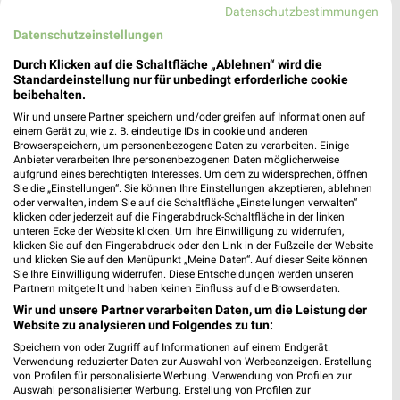
66386 St Ingbert
Datenschutzbestimmungen
❯
Heute 10:00 - 16:00 Uhr |
Datenschutzeinstellungen
Öffnet in 22 Min.
8,04 km
Durch Klicken auf die Schaltfläche „Ablehnen“ wird die
Standardeinstellung nur für unbedingt erforderliche cookie
beibehalten.
Wir und unsere Partner speichern und/oder greifen auf Informationen auf
einem Gerät zu, wie z. B. eindeutige IDs in cookie und anderen
Browserspeichern, um personenbezogene Daten zu verarbeiten. Einige
Anbieter verarbeiten Ihre personenbezogenen Daten möglicherweise
aufgrund eines berechtigten Interesses. Um dem zu widersprechen, öffnen
Sie die „Einstellungen“. Sie können Ihre Einstellungen akzeptieren, ablehnen
oder verwalten, indem Sie auf die Schaltfläche „Einstellungen verwalten“
klicken oder jederzeit auf die Fingerabdruck-Schaltfläche in der linken
unteren Ecke der Website klicken. Um Ihre Einwilligung zu widerrufen,
klicken Sie auf den Fingerabdruck oder den Link in der Fußzeile der Website
und klicken Sie auf den Menüpunkt „Meine Daten“. Auf dieser Seite können
Sie Ihre Einwilligung widerrufen. Diese Entscheidungen werden unseren
Partnern mitgeteilt und haben keinen Einfluss auf die Browserdaten.
Wir und unsere Partner verarbeiten Daten, um die Leistung der
Website zu analysieren und Folgendes zu tun:
Speichern von oder Zugriff auf Informationen auf einem Endgerät.
Verwendung reduzierter Daten zur Auswahl von Werbeanzeigen. Erstellung
von Profilen für personalisierte Werbung. Verwendung von Profilen zur
Auswahl personalisierter Werbung. Erstellung von Profilen zur