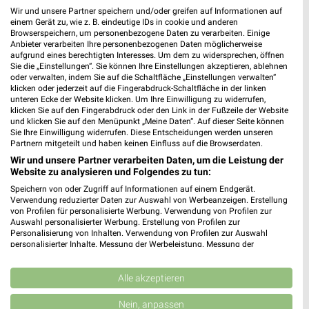
Wir und unsere Partner speichern und/oder greifen auf Informationen auf
15,1 km
1,6 km
einem Gerät zu, wie z. B. eindeutige IDs in cookie und anderen
Wohnen Spezial
Angebote ab 06.08.
Browserspeichern, um personenbezogene Daten zu verarbeiten. Einige
Gültig bis Fr. 14.08.
Gültig bis Mi. 12.08.
Anbieter verarbeiten Ihre personenbezogenen Daten möglicherweise
aufgrund eines berechtigten Interesses. Um dem zu widersprechen, öffnen
Sie die „Einstellungen“. Sie können Ihre Einstellungen akzeptieren, ablehnen
REWE
XXXLutz
oder verwalten, indem Sie auf die Schaltfläche „Einstellungen verwalten“
klicken oder jederzeit auf die Fingerabdruck-Schaltfläche in der linken
unteren Ecke der Website klicken. Um Ihre Einwilligung zu widerrufen,
klicken Sie auf den Fingerabdruck oder den Link in der Fußzeile der Website
und klicken Sie auf den Menüpunkt „Meine Daten“. Auf dieser Seite können
Sie Ihre Einwilligung widerrufen. Diese Entscheidungen werden unseren
Partnern mitgeteilt und haben keinen Einfluss auf die Browserdaten.
Wir und unsere Partner verarbeiten Daten, um die Leistung der
Website zu analysieren und Folgendes zu tun:
Speichern von oder Zugriff auf Informationen auf einem Endgerät.
Verwendung reduzierter Daten zur Auswahl von Werbeanzeigen. Erstellung
von Profilen für personalisierte Werbung. Verwendung von Profilen zur
Auswahl personalisierter Werbung. Erstellung von Profilen zur
Personalisierung von Inhalten. Verwendung von Profilen zur Auswahl
personalisierter Inhalte. Messung der Werbeleistung. Messung der
Performance von Inhalten. Analyse von Zielgruppen durch Statistiken oder
Kombinationen von Daten aus verschiedenen Quellen. Entwicklung und
1,9 km
15,1 km
Verbesserung der Angebote. Verwendung reduzierter Daten zur Auswahl
Alle akzeptieren
von Inhalten.
Angebote ab 03.08.
Büro Spezial
Daten können außerhalb der Europäischen Union weitergegeben und in die
Nein, anpassen
Noch morgen gültig
Gültig bis Fr. 14.08.