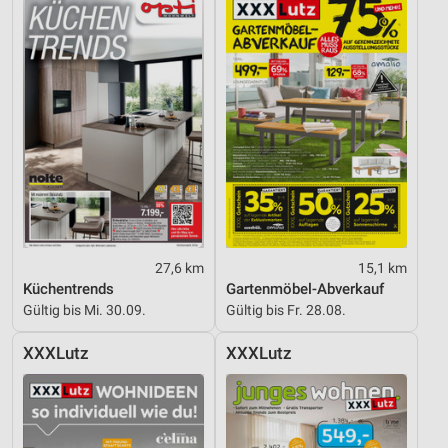
personalisierter Inhalte
Messung der Werbeleistung
Messung der Performance von Inhalten
Analyse von Zielgruppen durch Statistiken oder
Kombinationen von Daten aus verschiedenen
Quellen
Entwicklung und Verbesserung der Angebote
Verwendung reduzierter Daten zur Auswahl von
Inhalten
27,6 km
15,1 km
Küchentrends
Gartenmöbel-Abverkauf
IAB-Besonderheiten:
Gültig bis Mi. 30.09.
Gültig bis Fr. 28.08.
Verwendung genauer Standortdaten
XXXLutz
XXXLutz
Geräte anhand von aktiv angeforderten
Informationen identifizieren
Nicht-IAB-Verarbeitungszwecke: