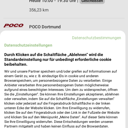
Heute 10:00 - 19:30 Uhr |
Geschlossen
356,23 km
POCO Dortmund
Eisenhüttenweg 11
Datenschutzbestimmungen
44145 Dortmund
❯
Datenschutzeinstellungen
Heute 10:00 - 19:30 Uhr |
Geschlossen
Durch Klicken auf die Schaltfläche „Ablehnen“ wird die
420,30 km
Standardeinstellung nur für unbedingt erforderliche cookie
beibehalten.
Wir und unsere Partner speichern und/oder greifen auf Informationen auf
POCO Bielefeld
einem Gerät zu, wie z. B. eindeutige IDs in cookie und anderen
Detmolder Straße 351
Browserspeichern, um personenbezogene Daten zu verarbeiten. Einige
Anbieter verarbeiten Ihre personenbezogenen Daten möglicherweise
33605 Bielefeld
❯
aufgrund eines berechtigten Interesses. Um dem zu widersprechen, öffnen
Sie die „Einstellungen“. Sie können Ihre Einstellungen akzeptieren, ablehnen
Heute 10:00 - 19:30 Uhr |
Geschlossen
oder verwalten, indem Sie auf die Schaltfläche „Einstellungen verwalten“
klicken oder jederzeit auf die Fingerabdruck-Schaltfläche in der linken
333,59 km
unteren Ecke der Website klicken. Um Ihre Einwilligung zu widerrufen,
klicken Sie auf den Fingerabdruck oder den Link in der Fußzeile der Website
und klicken Sie auf den Menüpunkt „Meine Daten“. Auf dieser Seite können
Sie Ihre Einwilligung widerrufen. Diese Entscheidungen werden unseren
POCO Gelsenkirchen
Partnern mitgeteilt und haben keinen Einfluss auf die Browserdaten.