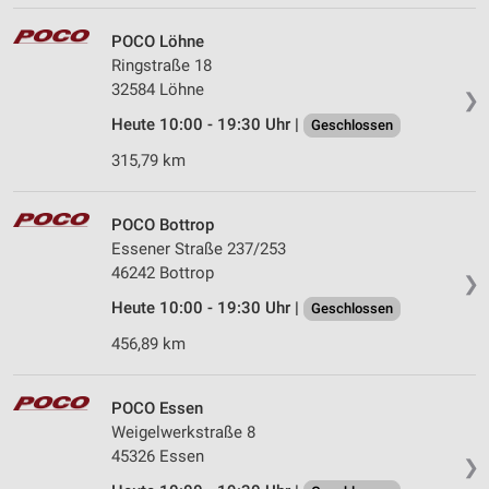
Werbeanzeigen
POCO Löhne
Erstellung von Profilen für personalisierte
Ringstraße 18
Werbung
32584 Löhne
❯
Verwendung von Profilen zur Auswahl
Heute 10:00 - 19:30 Uhr |
Geschlossen
personalisierter Werbung
315,79 km
Erstellung von Profilen zur Personalisierung
von Inhalten
POCO Bottrop
Verwendung von Profilen zur Auswahl
Essener Straße 237/253
personalisierter Inhalte
46242 Bottrop
❯
Heute 10:00 - 19:30 Uhr |
Messung der Werbeleistung
Geschlossen
456,89 km
Messung der Performance von Inhalten
Analyse von Zielgruppen durch Statistiken oder
POCO Essen
Kombinationen von Daten aus verschiedenen
Weigelwerkstraße 8
Quellen
45326 Essen
❯
Entwicklung und Verbesserung der Angebote