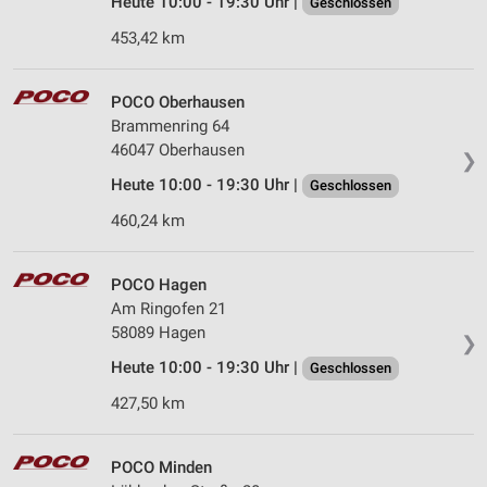
Heute 10:00 - 19:30 Uhr |
Geschlossen
Verwendung reduzierter Daten zur Auswahl von
453,42 km
Inhalten
IAB-Besonderheiten:
POCO Oberhausen
Verwendung genauer Standortdaten
Brammenring 64
46047 Oberhausen
❯
Geräte anhand von aktiv angeforderten
Heute 10:00 - 19:30 Uhr |
Informationen identifizieren
Geschlossen
460,24 km
Nicht-IAB-Verarbeitungszwecke:
Notwendig
POCO Hagen
Performance
Am Ringofen 21
58089 Hagen
❯
Funktional
Heute 10:00 - 19:30 Uhr |
Geschlossen
Werbung
427,50 km
POCO Minden