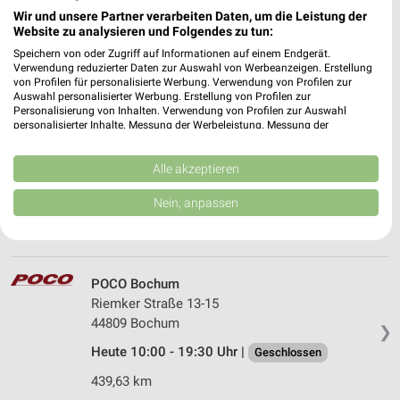
Emscherstraße 24
Wir und unsere Partner verarbeiten Daten, um die Leistung der
45891 Gelsenkirchen
❯
Website zu analysieren und Folgendes zu tun:
Heute 10:00 - 19:30 Uhr |
Geschlossen
Speichern von oder Zugriff auf Informationen auf einem Endgerät.
Verwendung reduzierter Daten zur Auswahl von Werbeanzeigen. Erstellung
445,98 km
von Profilen für personalisierte Werbung. Verwendung von Profilen zur
Auswahl personalisierter Werbung. Erstellung von Profilen zur
Personalisierung von Inhalten. Verwendung von Profilen zur Auswahl
personalisierter Inhalte. Messung der Werbeleistung. Messung der
POCO Wesel
Performance von Inhalten. Analyse von Zielgruppen durch Statistiken oder
RWE-Straße 2
Kombinationen von Daten aus verschiedenen Quellen. Entwicklung und
Verbesserung der Angebote. Verwendung reduzierter Daten zur Auswahl
Alle akzeptieren
46485 Wesel
❯
von Inhalten.
Daten können außerhalb der Europäischen Union weitergegeben und in die
Heute 10:00 - 19:30 Uhr |
Geschlossen
Nein, anpassen
USA gesendet werden.
469,92 km
Ihre Einwilligung und die cookie Richtlinie gelten ausschließlich für diese
Website/App.
Partnerliste anzeigen (1 IAB-Anbieter)
POCO Bochum
Wir nutzen Ihre Daten für folgende Zwecke:
Riemker Straße 13-15
IAB-Verarbeitungszwecke:
44809 Bochum
❯
Speichern von oder Zugriff auf Informationen
Heute 10:00 - 19:30 Uhr |
Geschlossen
auf einem Endgerät
439,63 km
Verwendung reduzierter Daten zur Auswahl von