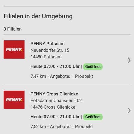
Erstellung von Profilen zur Personalisierung
von Inhalten
Filialen in der Umgebung
Verwendung von Profilen zur Auswahl
3 Filialen
personalisierter Inhalte
Messung der Werbeleistung
PENNY Potsdam
Neuendorfer Str. 15
Messung der Performance von Inhalten
14480 Potsdam
❯
Heute 07:00 - 21:00 Uhr |
Analyse von Zielgruppen durch Statistiken oder
Geöffnet
Kombinationen von Daten aus verschiedenen
7,47 km • Angebote: 1 Prospekt
Quellen
Entwicklung und Verbesserung der Angebote
PENNY Gross Glienicke
Potsdamer Chaussee 102
Verwendung reduzierter Daten zur Auswahl von
Inhalten
14476 Gross Glienicke
❯
IAB-Besonderheiten:
Heute 07:00 - 21:00 Uhr |
Geöffnet
Verwendung genauer Standortdaten
7,52 km • Angebote: 1 Prospekt