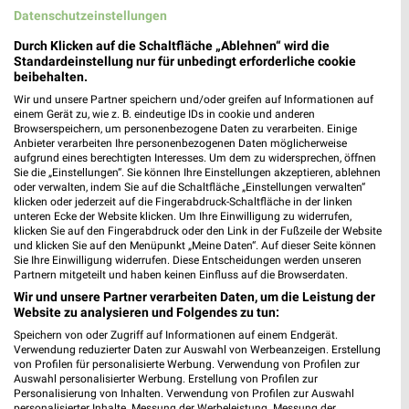
Datenschutzeinstellungen
Durch Klicken auf die Schaltfläche „Ablehnen“ wird die
Standardeinstellung nur für unbedingt erforderliche cookie
beibehalten.
Wir und unsere Partner speichern und/oder greifen auf Informationen auf
einem Gerät zu, wie z. B. eindeutige IDs in cookie und anderen
MEHR PROSPEKTE
Browserspeichern, um personenbezogene Daten zu verarbeiten. Einige
Anbieter verarbeiten Ihre personenbezogenen Daten möglicherweise
aufgrund eines berechtigten Interesses. Um dem zu widersprechen, öffnen
Sie die „Einstellungen“. Sie können Ihre Einstellungen akzeptieren, ablehnen
oder verwalten, indem Sie auf die Schaltfläche „Einstellungen verwalten“
klicken oder jederzeit auf die Fingerabdruck-Schaltfläche in der linken
unteren Ecke der Website klicken. Um Ihre Einwilligung zu widerrufen,
klicken Sie auf den Fingerabdruck oder den Link in der Fußzeile der Website
weekli - Prospekte & Angebote App
und klicken Sie auf den Menüpunkt „Meine Daten“. Auf dieser Seite können
Sie Ihre Einwilligung widerrufen. Diese Entscheidungen werden unseren
Alle PENNY Angebote immer griffbereit – mit der kostenlosen
Partnern mitgeteilt und haben keinen Einfluss auf die Browserdaten.
weekli App für iOS & Android.
Wir und unsere Partner verarbeiten Daten, um die Leistung der
Website zu analysieren und Folgendes zu tun:
✔
Standortgenaue Angebote
Speichern von oder Zugriff auf Informationen auf einem Endgerät.
✔
Folge deinem Lieblingshändler
Verwendung reduzierter Daten zur Auswahl von Werbeanzeigen. Erstellung
von Profilen für personalisierte Werbung. Verwendung von Profilen zur
✔
Push-Benachrichtigungen bei neuen Prospekten
Auswahl personalisierter Werbung. Erstellung von Profilen zur
✔
Einkaufsliste - Einkauf stressfrei planen
Personalisierung von Inhalten. Verwendung von Profilen zur Auswahl
personalisierter Inhalte. Messung der Werbeleistung. Messung der