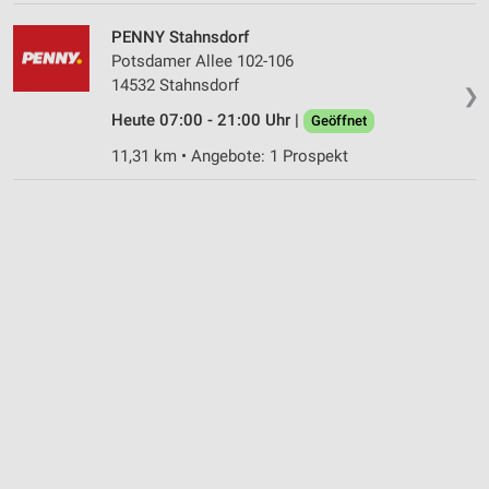
Geräte anhand von aktiv angeforderten
Informationen identifizieren
PENNY Stahnsdorf
Potsdamer Allee 102-106
Nicht-IAB-Verarbeitungszwecke:
14532 Stahnsdorf
❯
Notwendig
Heute 07:00 - 21:00 Uhr |
Geöffnet
Performance
11,31 km • Angebote: 1 Prospekt
Funktional
Werbung