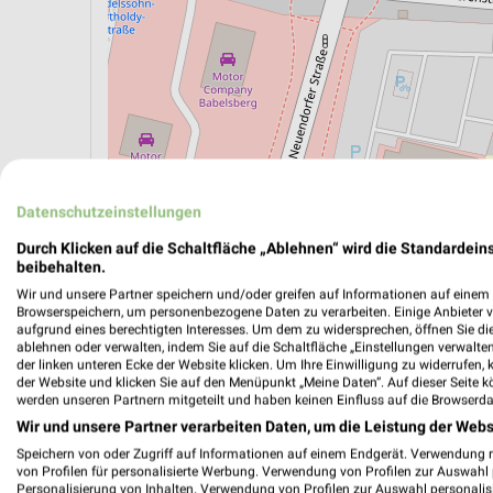
ÖPNV ANZEIGEN
LADESÄULEN ANZEIGE
Datenschutzeinstellungen
Durch Klicken auf die Schaltfläche „Ablehnen“ wird die Standardeins
beibehalten.
Aktuelle Angebote in dieser Filiale
Wir und unsere Partner speichern und/oder greifen auf Informationen auf einem G
Anzahl Prospekte: 2
Browserspeichern, um personenbezogene Daten zu verarbeiten. Einige Anbieter 
aufgrund eines berechtigten Interesses. Um dem zu widersprechen, öffnen Sie die 
Letztes Prospektupdate: vor 4 Tagen
ablehnen oder verwalten, indem Sie auf die Schaltfläche „Einstellungen verwalten“
der linken unteren Ecke der Website klicken. Um Ihre Einwilligung zu widerrufen, 
der Website und klicken Sie auf den Menüpunkt „Meine Daten“. Auf dieser Seite k
Lidl Pr
werden unseren Partnern mitgeteilt und haben keinen Einfluss auf die Browserda
Wir und unsere Partner verarbeiten Daten, um die Leistung der Webs
Gültig von
Speichern von oder Zugriff auf Informationen auf einem Endgerät. Verwendung 
📅
Kalende
von Profilen für personalisierte Werbung. Verwendung von Profilen zur Auswahl p
Personalisierung von Inhalten. Verwendung von Profilen zur Auswahl personalis