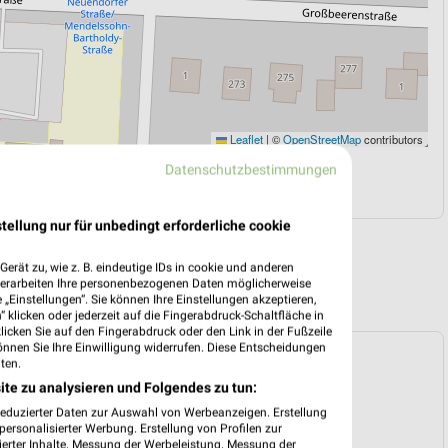
Leaflet
|
©
OpenStreetMap
contributors
Datenschutzbestimmungen
N
NAVIGATION MIT GOOGLE/IOS MAPS
tellung nur für unbedingt erforderliche cookie
erät zu, wie z. B. eindeutige IDs in cookie und anderen
verarbeiten Ihre personenbezogenen Daten möglicherweise
„Einstellungen“. Sie können Ihre Einstellungen akzeptieren,
 klicken oder jederzeit auf die Fingerabdruck-Schaltfläche in
klicken Sie auf den Fingerabdruck oder den Link in der Fußzeile
önnen Sie Ihre Einwilligung widerrufen. Diese Entscheidungen
ospekt für Potsdam ab Mo. den 10.08.
ten.
ite zu analysieren und Folgendes zu tun:
 10. Aug. bis 15. Aug.
reduzierter Daten zur Auswahl von Werbeanzeigen. Erstellung
reintrag erstellen
ersonalisierter Werbung. Erstellung von Profilen zur
ierter Inhalte. Messung der Werbeleistung. Messung der