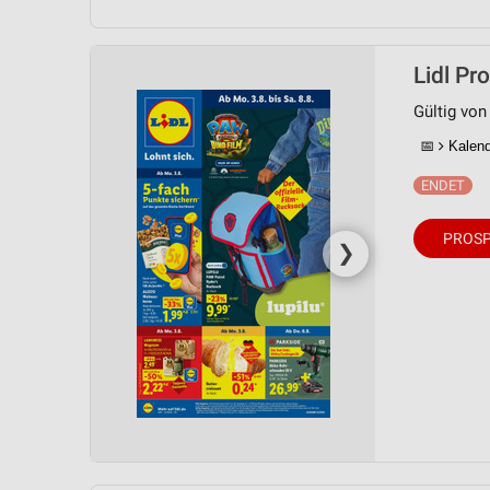
Lidl Pr
Gültig von
📅
Kalende
PROSP
❯