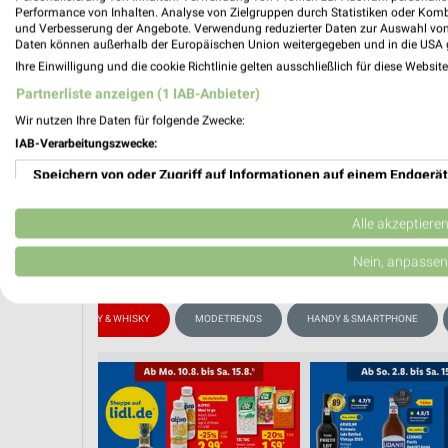
Performance von Inhalten. Analyse von Zielgruppen durch Statistiken oder Kom
und Verbesserung der Angebote. Verwendung reduzierter Daten zur Auswahl von
PROSP
Daten können außerhalb der Europäischen Union weitergegeben und in die USA 
Ihre Einwilligung und die cookie Richtlinie gelten ausschließlich für diese Websit
❯
Partnerliste anzeigen (1 IAB-Anbieter)
Wir nutzen Ihre Daten für folgende Zwecke:
IAB-Verarbeitungszwecke:
Speichern von oder Zugriff auf Informationen auf einem Endgerät
Verwendung reduzierter Daten zur Auswahl von Werbeanzeigen
Alle akzeptiere
Erstellung von Profilen für personalisierte Werbung
Nein, anpassen
Verwendung von Profilen zur Auswahl personalisierter Werbung
OTE
WHISKEY & WHISKY
MODETRENDS
HANDY & SMARTPHONE
Erstellung von Profilen zur Personalisierung von Inhalten
Verwendung von Profilen zur Auswahl personalisierter Inhalte
Messung der Werbeleistung