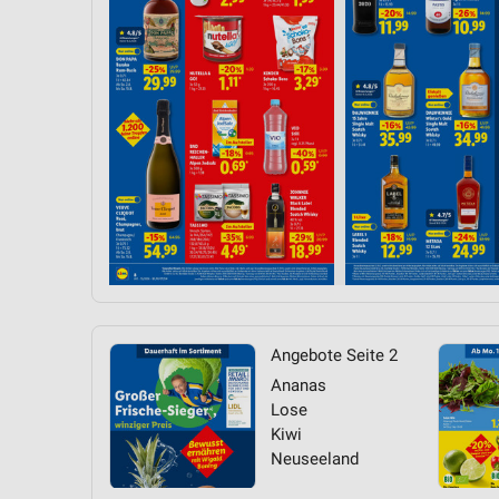
Messung der Performance von Inhalten
Analyse von Zielgruppen durch Statistiken oder Kombinationen 
Quellen
Entwicklung und Verbesserung der Angebote
Verwendung reduzierter Daten zur Auswahl von Inhalten
IAB-Besonderheiten:
Verwendung genauer Standortdaten
Geräte anhand von aktiv angeforderten Informationen identifizie
Nicht-IAB-Verarbeitungszwecke:
Angebote Seite 2
Notwendig
Ananas
Performance
Lose
Kiwi
Funktional
Neuseeland
Werbung