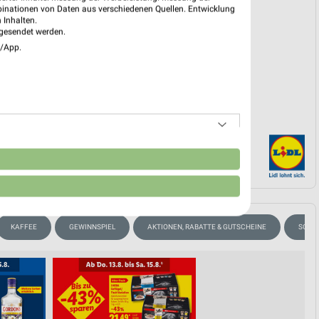
binationen von Daten aus verschiedenen Quellen. Entwicklung
 Inhalten.
EKT BLÄTTERN
gesendet werden.
e/App.
n
KAFFEE
GEWINNSPIEL
AKTIONEN, RABATTE & GUTSCHEINE
SOMM