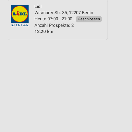
Lidl
Wismarer Str. 35, 12207 Berlin
Heute 07:00 - 21:00 |
Geschlossen
Anzahl Prospekte: 2
12,20 km
ER & SONNE
WELLNESS FÜR ZUHAUSE
WEIN
ANGEBOTE ZUR FUSSBA