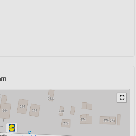
dam
⛶