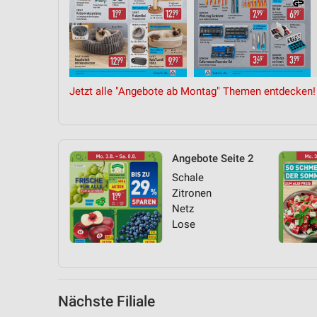
Messung der Performance von Inhalten
Analyse von Zielgruppen durch Statistiken oder Kombinationen 
Quellen
Entwicklung und Verbesserung der Angebote
Jetzt alle "Angebote ab Montag" Themen entdecken!
Verwendung reduzierter Daten zur Auswahl von Inhalten
IAB-Besonderheiten:
Verwendung genauer Standortdaten
Angebote Seite 2
Schale
Geräte anhand von aktiv angeforderten Informationen identifizie
Zitronen
Nicht-IAB-Verarbeitungszwecke:
Netz
Lose
Notwendig
Performance
Funktional
Nächste Filiale
Werbung