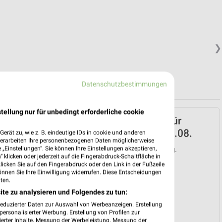
❯
Datenschutzbestimmungen
tellung nur für unbedingt erforderliche cookie
ALDI Nord Prospekt für
Plauen ab Mo. den 03.08.
erät zu, wie z. B. eindeutige IDs in cookie und anderen
verarbeiten Ihre personenbezogenen Daten möglicherweise
„Einstellungen“. Sie können Ihre Einstellungen akzeptieren,
Gültig von 03. Aug. bis 08. Aug.
 klicken oder jederzeit auf die Fingerabdruck-Schaltfläche in
klicken Sie auf den Fingerabdruck oder den Link in der Fußzeile
📅
Kalendereintrag erstellen
önnen Sie Ihre Einwilligung widerrufen. Diese Entscheidungen
ten.
ite zu analysieren und Folgendes zu tun:
PROSPEKT BLÄTTERN
❯
reduzierter Daten zur Auswahl von Werbeanzeigen. Erstellung
ersonalisierter Werbung. Erstellung von Profilen zur
ierter Inhalte. Messung der Werbeleistung. Messung der