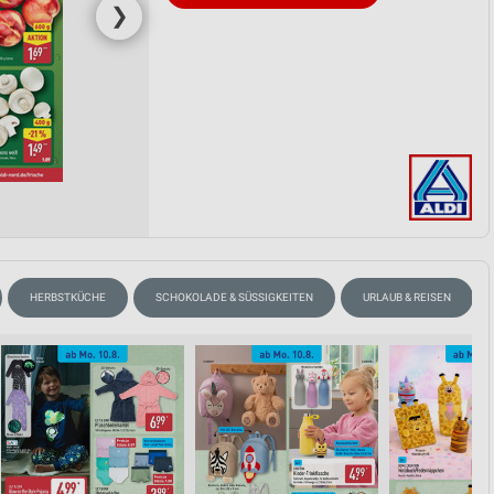
❯
HERBSTKÜCHE
SCHOKOLADE & SÜSSIGKEITEN
URLAUB & REISEN