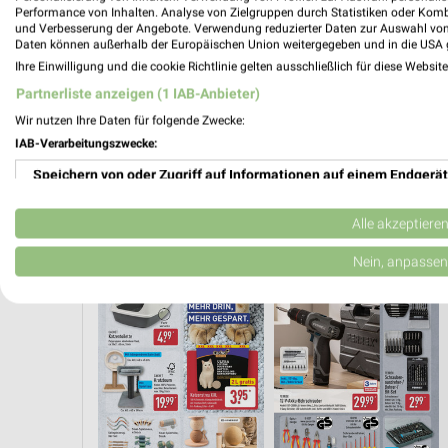
Performance von Inhalten. Analyse von Zielgruppen durch Statistiken oder Kom
und Verbesserung der Angebote. Verwendung reduzierter Daten zur Auswahl von
Daten können außerhalb der Europäischen Union weitergegeben und in die USA 
Ihre Einwilligung und die cookie Richtlinie gelten ausschließlich für diese Websit
Partnerliste anzeigen (1 IAB-Anbieter)
Wir nutzen Ihre Daten für folgende Zwecke:
IAB-Verarbeitungszwecke:
Speichern von oder Zugriff auf Informationen auf einem Endgerät
Verwendung reduzierter Daten zur Auswahl von Werbeanzeigen
Alle akzeptiere
DONNERSTAG
ANGEBOTE AB MONTAG
FLEISCH & WURST
AKTIONEN, 
Erstellung von Profilen für personalisierte Werbung
Nein, anpassen
Verwendung von Profilen zur Auswahl personalisierter Werbung
Erstellung von Profilen zur Personalisierung von Inhalten
Verwendung von Profilen zur Auswahl personalisierter Inhalte
Messung der Werbeleistung