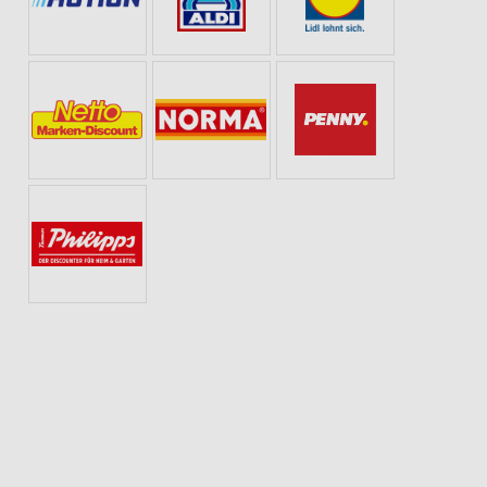
SOMMER & SONNE
GETRÄNKE
WHISKEY & WHISKY
SCHULANFANG