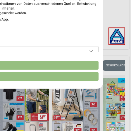
binationen von Daten aus verschiedenen Quellen. Entwicklung
 Inhalten.
gesendet werden.
e/App.
n
RABATTE & GUTSCHEINE
HERBSTKÜCHE
EISCREME
SCHOKOLADE & S