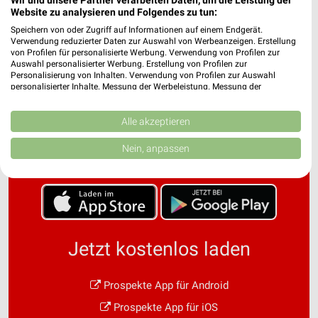
Website zu analysieren und Folgendes zu tun:
Speichern von oder Zugriff auf Informationen auf einem Endgerät.
Verwendung reduzierter Daten zur Auswahl von Werbeanzeigen. Erstellung
von Profilen für personalisierte Werbung. Verwendung von Profilen zur
Auswahl personalisierter Werbung. Erstellung von Profilen zur
Personalisierung von Inhalten. Verwendung von Profilen zur Auswahl
personalisierter Inhalte. Messung der Werbeleistung. Messung der
Performance von Inhalten. Analyse von Zielgruppen durch Statistiken oder
Noch mehr Angebote in
Kombinationen von Daten aus verschiedenen Quellen. Entwicklung und
Verbesserung der Angebote. Verwendung reduzierter Daten zur Auswahl
Alle akzeptieren
von Inhalten.
der weekli App!
Daten können außerhalb der Europäischen Union weitergegeben und in die
Nein, anpassen
USA gesendet werden.
Ihre Einwilligung und die cookie Richtlinie gelten ausschließlich für diese
Website/App.
Partnerliste anzeigen (1 IAB-Anbieter)
Wir nutzen Ihre Daten für folgende Zwecke:
IAB-Verarbeitungszwecke:
Jetzt kostenlos laden
Speichern von oder Zugriff auf Informationen
auf einem Endgerät
Prospekte App für Android
Verwendung reduzierter Daten zur Auswahl von
Prospekte App für iOS
Werbeanzeigen