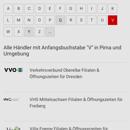
A
B
C
D
E
F
G
H
I
J
K
L
M
N
O
P
Q
R
S
T
U
V
W
X
Y
Z
...
Alle Händler mit Anfangsbuchstabe "V" in Pirna und
Umgebung
Verkehrsverbund Oberelbe Filialen &
Öffnungszeiten für Dresden
VHS Mittelsachsen Filialen & Öffnungszeiten für
Freiberg
Villa Energy Filialen & Öffnungszeiten für