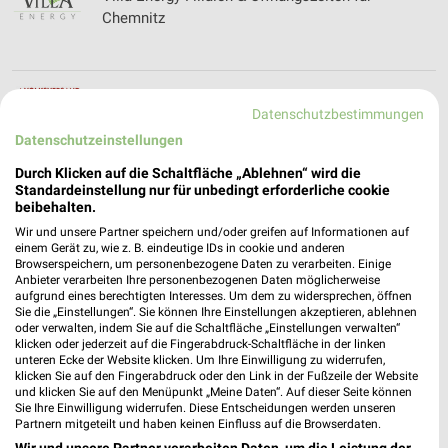
Chemnitz
Volksversand Versandapotheke Prospekte und
Datenschutzbestimmungen
Angebote
Datenschutzeinstellungen
Durch Klicken auf die Schaltfläche „Ablehnen“ wird die
Standardeinstellung nur für unbedingt erforderliche cookie
Volkswagen Prospekte und Angebote für
beibehalten.
Gelenau
Wir und unsere Partner speichern und/oder greifen auf Informationen auf
einem Gerät zu, wie z. B. eindeutige IDs in cookie und anderen
Browserspeichern, um personenbezogene Daten zu verarbeiten. Einige
Anbieter verarbeiten Ihre personenbezogenen Daten möglicherweise
aufgrund eines berechtigten Interesses. Um dem zu widersprechen, öffnen
Volkswagen Automobile Chemnitz Filialen &
Sie die „Einstellungen“. Sie können Ihre Einstellungen akzeptieren, ablehnen
Öffnungszeiten für Chemnitz
oder verwalten, indem Sie auf die Schaltfläche „Einstellungen verwalten“
klicken oder jederzeit auf die Fingerabdruck-Schaltfläche in der linken
unteren Ecke der Website klicken. Um Ihre Einwilligung zu widerrufen,
klicken Sie auf den Fingerabdruck oder den Link in der Fußzeile der Website
und klicken Sie auf den Menüpunkt „Meine Daten“. Auf dieser Seite können
Vorwerk Angebote im aktuellen Prospekt für
Sie Ihre Einwilligung widerrufen. Diese Entscheidungen werden unseren
Dresden
Partnern mitgeteilt und haben keinen Einfluss auf die Browserdaten.
Wir und unsere Partner verarbeiten Daten, um die Leistung der